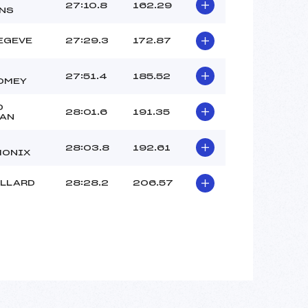
27:10.8
162.29
NS
EGEVE
27:29.3
172.87
27:51.4
185.52
OMEY
D
28:01.6
191.35
AN
28:03.8
192.61
ONIX
ILLARD
28:28.2
206.57