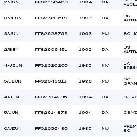
2/JUN
FFS2356488
1994
SA
FECL
US
3/JEUN
FFS2620619
1997
DA
AUTR
3/JUN
FFS2628766
1993
MJ
SC N
US
2/SEN
FFS2606451
1992
DA
AUTR
LA
4/JEUN
FFS2620265
1995
MV
BRES
SC
5/JEUN
FFS2643311
1996
MJ
GRAN
4/JUN
FFS2614285
1994
DA
CS V
5/JUN
FFS2614873
1994
DA
CS V
PREM
6/JEUN
FFS2638495
1995
MJ
SC