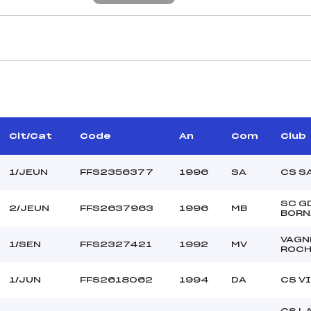
CARACTÉRISTIQU
WOIRET PATRICK (LY)
Piste :
IS CHRISTOPHE (MB)
Distance :
RGUET PHILIPPE (MB)
Point Haut :
Clt/Cat
Code
An
Com
Club
–
Point Bas :
Montée Tot. :
1/JEUN
FFS2356377
1996
SA
CS S
Montée Max. :
Homologation :
SC G
2/JEUN
FFS2637963
1996
MB
BORN
VAGN
29.2700
1/SEN
FFS2327421
1992
MV
ROCH
800
JEU->SEN
1/JUN
FFS2618062
1994
DA
CS V
L
C-D- – – –
CS L