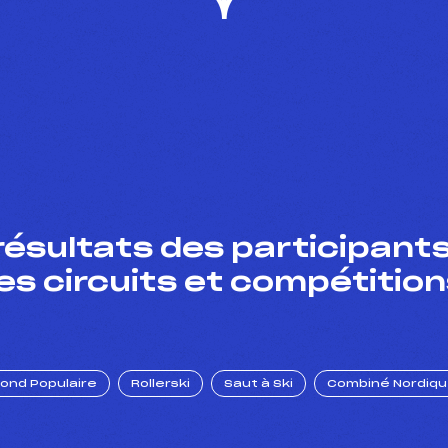
résultats des participants
es circuits et compétition
Fond Populaire
Rollerski
Saut à Ski
Combiné Nordiq