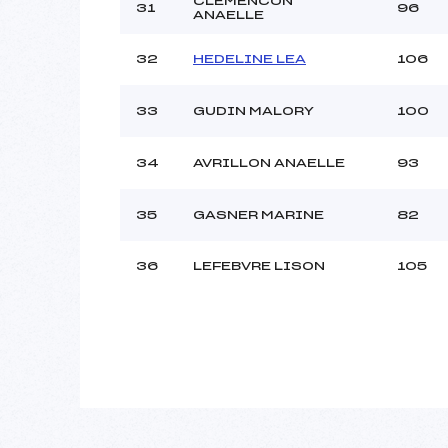
CLEMENCON
31
96
ANAELLE
32
HEDELINE LEA
106
33
GUDIN MALORY
100
34
AVRILLON ANAELLE
93
35
GASNER MARINE
82
36
LEFEBVRE LISON
105