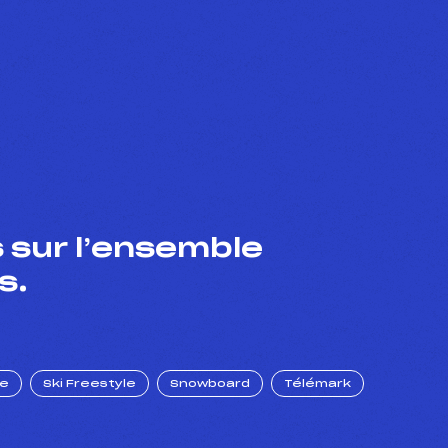
 sur l’ensemble
s.
ue
Ski Freestyle
Snowboard
Télémark