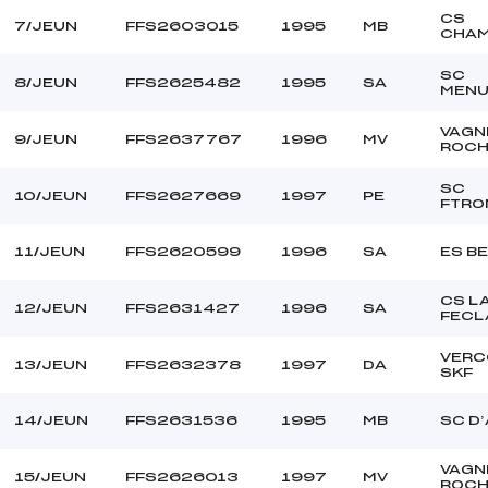
CS
7/JEUN
FFS2603015
1995
MB
CHAM
SC
8/JEUN
FFS2625482
1995
SA
MENU
VAGN
9/JEUN
FFS2637767
1996
MV
ROCH
SC
10/JEUN
FFS2627669
1997
PE
FTRO
11/JEUN
FFS2620599
1996
SA
ES B
CS L
12/JEUN
FFS2631427
1996
SA
FECL
VERC
13/JEUN
FFS2632378
1997
DA
SKF
14/JEUN
FFS2631536
1995
MB
SC D
VAGN
15/JEUN
FFS2626013
1997
MV
ROCH