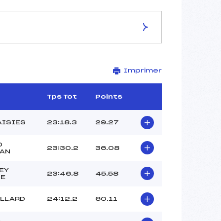
ES DE LA PISTE
Imprimer
Site de Replis
7.5 km
–
Tps Tot
Points
–
–
AISIES
23:18.3
29.27
–
–
D
23:30.2
36.08
AN
EY
23:46.8
45.58
E
ILLARD
24:12.2
60.11
A