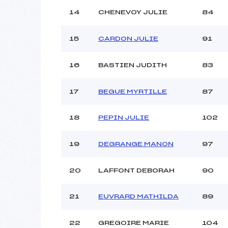
14
CHENEVOY JULIE
84
15
CARDON JULIE
91
16
BASTIEN JUDITH
83
17
BEGUE MYRTILLE
87
18
PEPIN JULIE
102
19
DEGRANGE MANON
97
20
LAFFONT DEBORAH
90
21
EUVRARD MATHILDA
89
22
GREGOIRE MARIE
104