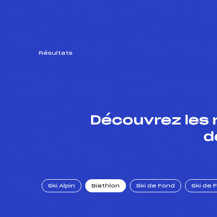
Résultats
Découvrez les 
d
Ski Alpin
Biathlon
Ski de Fond
Ski de 