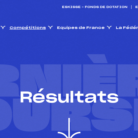
ESKISSE – FONDS DE DOTATION
E
Compétitions
Equipes de France
La Fédé
RNIÈ
Résultats
OURS