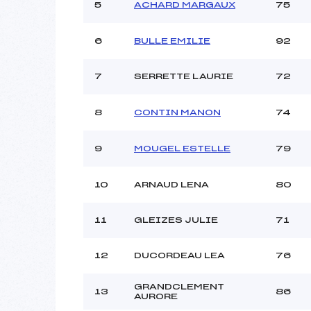
5
ACHARD MARGAUX
75
6
BULLE EMILIE
92
7
SERRETTE LAURIE
72
8
CONTIN MANON
74
9
MOUGEL ESTELLE
79
10
ARNAUD LENA
80
11
GLEIZES JULIE
71
12
DUCORDEAU LEA
76
GRANDCLEMENT
13
86
AURORE