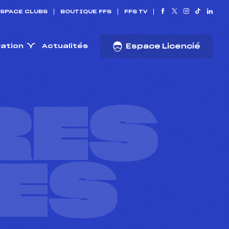
SPACE CLUBS
BOUTIQUE FFS
FFS TV
ration
Actualités
Espace Licencié
RES
ES