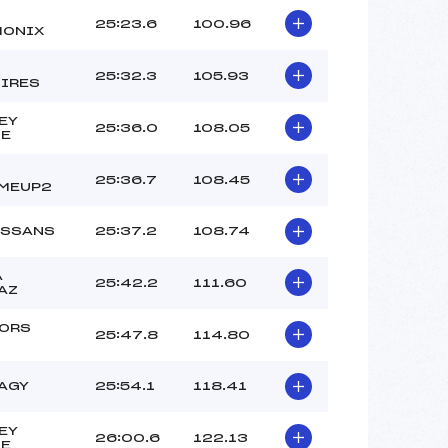
25:23.6
100.96
ONIX
25:32.3
105.93
IRES
EY
25:36.0
108.05
E
25:36.7
108.45
MEUP2
ESSANS
25:37.2
108.74
A
25:42.2
111.60
AZ
ORS
25:47.8
114.80
’AGY
25:54.1
118.41
EY
26:00.6
122.13
E