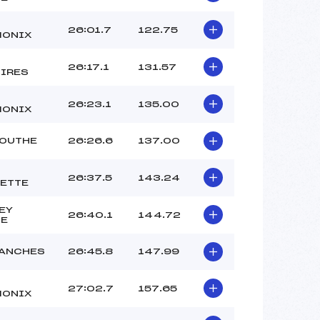
26:01.7
122.75
ONIX
26:17.1
131.57
IRES
26:23.1
135.00
ONIX
MOUTHE
26:26.6
137.00
26:37.5
143.24
ETTE
EY
26:40.1
144.72
E
ANCHES
26:45.8
147.99
27:02.7
157.65
ONIX