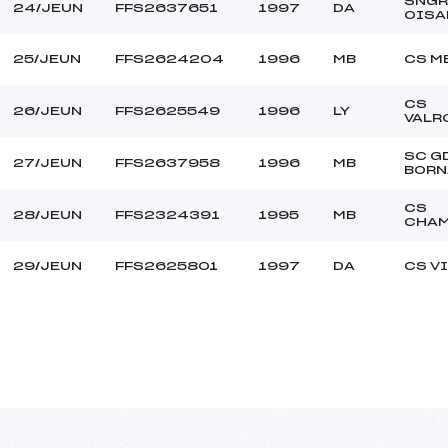
SNGR
24/JEUN
FFS2637651
1997
DA
OISA
25/JEUN
FFS2624204
1996
MB
CS M
CS
26/JEUN
FFS2625549
1996
LY
VALR
SC G
27/JEUN
FFS2637958
1996
MB
BORN
CS
28/JEUN
FFS2324391
1995
MB
CHAM
29/JEUN
FFS2625801
1997
DA
CS V