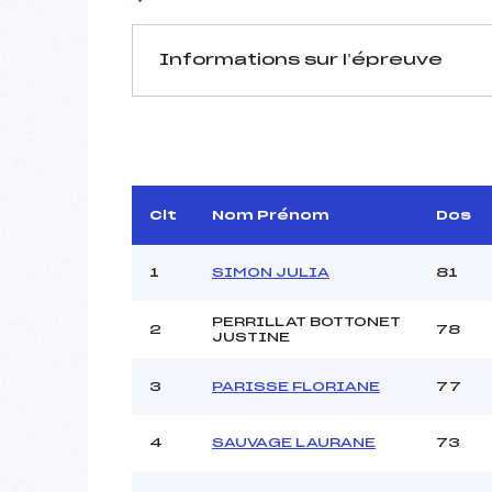
Informations sur l’épreuve
JURY DE COMPÉTITION
Délégué Technique :
D.T Adjoint :
DUPU
Dir. Epreuve :
MA
Clt
Nom Prénom
Dos
Chef mesureur :
1
SIMON JULIA
81
PERRILLAT BOTTONET
2
78
JUSTINE
Pénalité appliquée :
3
PARISSE FLORIANE
77
Coefficient :
Catégorie :
4
SAUVAGE LAURANE
73
Style :
Type de Tir :