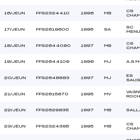
CS
16/JEUN
FFS2324410
1996
MB
CHAM
SC
17/JEUN
FFS2619600
1995
SA
MENU
CS
18/JEUN
FFS2644080
1997
MB
CHAM
19/JEUN
FFS2644109
1996
MJ
A.S 
ES
20/JEUN
FFS2648683
1997
MJ
SAUG
VAGN
21/JEUN
FFS2615870
1995
MV
ROCH
22/JEUN
FFS2629835
1997
MB
SALL
CS
23/JEUN
FFS2324395
1995
MB
CHAM