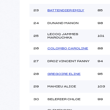
23
BATTENDIER EMILY
85
24
DUNAND MANON
98
LECOQ JAMMES
25
101
MAROUCHKA
26
COLOMBO CAROLINE
88
27
DROZ VINCENT FANNY
94
28
GREGOIRE ELINE
95
29
MAHIEU ALICE
103
30
SELERIER CHLOE
99