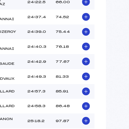
24:22.5
66.00
AZ
24:37.4
74.52
ANNAI
OZEROY
24:39.0
75.44
24:40.3
76.18
ANNAI
24:42.9
77.67
SAUDE
24:49.3
81.33
DVAUX
ILLARD
24:57.3
85.91
ILLARD
24:58.3
86.48
ANON
25:18.2
97.87