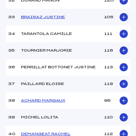
32
DUNAND MANON
120
33
BRAISAZ JUSTINE
105
34
TARANTOLA CAMILLE
111
35
TOURNIER MARJORIE
116
36
PERRILLAT BOTTONET JUSTINE
113
37
PAILLARD ELOISE
119
38
ACHARD MARGAUX
95
39
MICHEL LOLITA
110
40
DEMANGEAT RACHEL
112