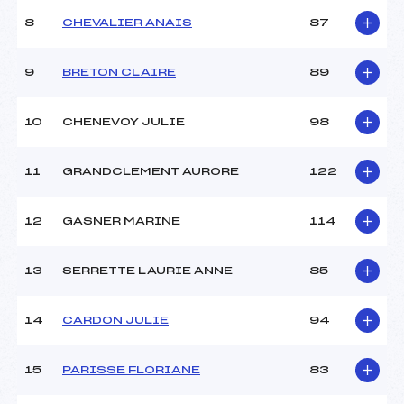
Catégorie :
JEU/SEN
8
CHEVALIER ANAIS
87
Style :
L
Type de Tir :
C-C-D-D- –
9
BRETON CLAIRE
89
10
CHENEVOY JULIE
98
11
GRANDCLEMENT AURORE
122
12
GASNER MARINE
114
13
SERRETTE LAURIE ANNE
85
14
CARDON JULIE
94
15
PARISSE FLORIANE
83