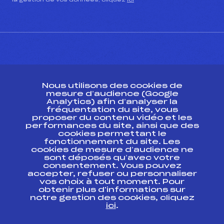
la gestion de vos données, cliquez
ici
CONTACT
Nous utilisons des cookies de
ESPACE PRESSE
mesure d’audience (Google
Analytics) afin d’analyser la
fréquentation du site, vous
Ressources
proposer du contenu vidéo et les
performances du site, ainsi que des
Pass’Neige
cookies permettant le
Projet sportif fédéral
fonctionnement du site. Les
cookies de mesure d’audience ne
Projet de performance fédéral
sont déposés qu’avec votre
Antidopage
consentement. Vous pouvez
Pôle Développement, Formation, Suivi
accepter, refuser ou personnaliser
Scientifique
vos choix à tout moment. Pour
Listes ministérielles
obtenir plus d'informations sur
notre gestion des cookies, cliquez
Pôle vie de l’athlète
ici
.
Enseignement professionnel
Informatique et chronométrage