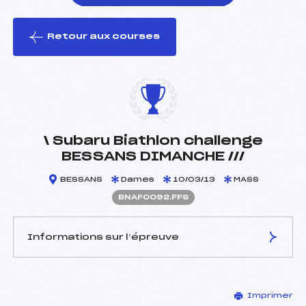
Retour aux courses
foi(s) le ski
\ Subaru Biathlon challenge
BESSANS DIMANCHE ///
BESSANS
Dames
10/03/13
MASS
BNAF0092.FFS
Informations sur l’épreuve
JURY DE COMPÉTITION
Imprimer
Délégué Technique :
MARGUERETTAZ MICHEL