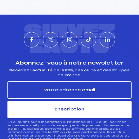
SUIVEZ
L'ACTU
Abonnez-vous à notre newsletter
Recevez l’actualité de la FFS, des clubs et des Équipes
de France.
Inscription
En cliquant sur « inscription », j’autorise la FFS à utiliser mon
adresse email pour m’envoyer périodiquement la newsletter
de la FFS, qui peut contenir des offres commerciales et
promotionnelles de la FFS ou de ses partenaires. Pour plus
d’informations sur les modalités d’exercice de vos droits et