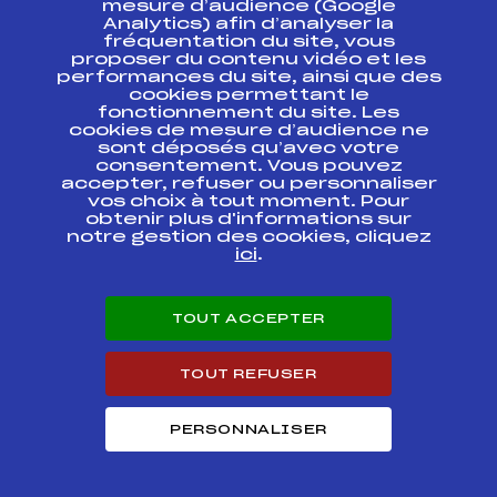
mesure d’audience (Google
Analytics) afin d’analyser la
fréquentation du site, vous
Ressources
proposer du contenu vidéo et les
performances du site, ainsi que des
Pass’Neige
cookies permettant le
Projet sportif fédéral
fonctionnement du site. Les
cookies de mesure d’audience ne
Projet de performance fédéral
sont déposés qu’avec votre
Antidopage
consentement. Vous pouvez
Pôle Développement, Formation, Suivi
accepter, refuser ou personnaliser
Scientifique
vos choix à tout moment. Pour
Listes ministérielles
obtenir plus d'informations sur
notre gestion des cookies, cliquez
Pôle vie de l’athlète
ici
.
Enseignement professionnel
Informatique et chronométrage
Circuits
TOUT ACCEPTER
Carrières
Développement des habiletés mentales
TOUT REFUSER
PERSONNALISER
© 2026 Fédération Française de Ski
Mentions légales
Politique de
confidentialité
Cookies