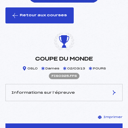
Retour aux courses
foi(s) le ski
COUPE DU MONDE
OSLO
Dames
02/03/13
POURS
FIS0325.FFS
Informations sur l’épreuve
JURY DE COMPÉTITION
Imprimer
Délégué Technique :
–
D.T Adjoint :
–