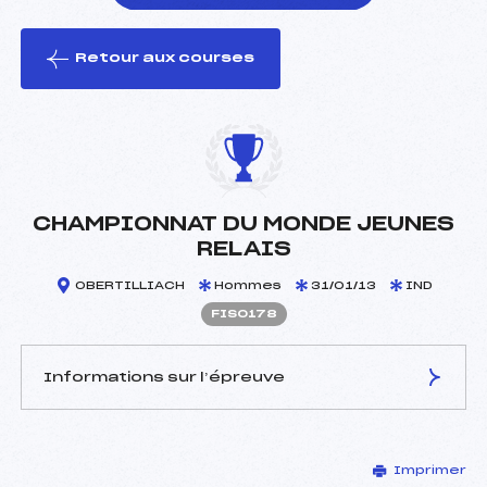
Retour aux courses
foi(s) le ski
CHAMPIONNAT DU MONDE JEUNES
RELAIS
OBERTILLIACH
Hommes
31/01/13
IND
FIS0178
Informations sur l’épreuve
JURY DE COMPÉTITION
Imprimer
Délégué Technique :
–