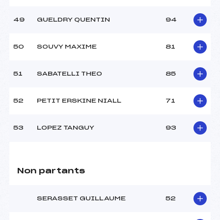
49
GUELDRY QUENTIN
94
50
SOUVY MAXIME
81
51
SABATELLI THEO
85
52
PETIT ERSKINE NIALL
71
53
LOPEZ TANGUY
93
Non partants
SERASSET GUILLAUME
52