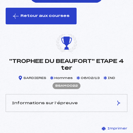
Retour aux courses
foi(s) le ski
"TROPHEE DU BEAUFORT" ETAPE 4
ter
SARDIERES
Hommes
06/02/13
IND
BSAM0022
Informations sur l’épreuve
JURY DE COMPÉTITION
Imprimer
Délégué Technique :
PERROT FRANCK (SA)