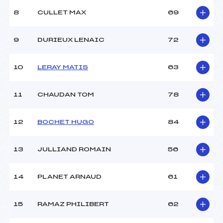
8
CULLET MAX
69
9
DURIEUX LENAIC
72
10
LERAY MATIS
63
11
CHAUDAN TOM
78
12
BOCHET HUGO
84
13
JULLIAND ROMAIN
56
14
PLANET ARNAUD
61
15
RAMAZ PHILIBERT
62