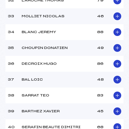
32
LAROCHE THOMAS
79
33
MOLLIET NICOLAS
46
34
BLANC JEREMY
88
35
CHOUPIN DONATIEN
49
36
DECROIX HUGO
86
37
BAL LOIC
48
38
SARRAT TEO
83
39
BARTHEZ XAVIER
45
40
SERAFIN BEAUTE DIMITRI
68