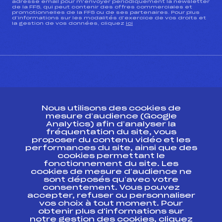
adresse email pour m’envoyer périodiquement la newsletter
de la FFS, qui peut contenir des offres commerciales et
promotionnelles de la FFS ou de ses partenaires. Pour plus
d’informations sur les modalités d’exercice de vos droits et
la gestion de vos données, cliquez
ici
CONTACT
Nous utilisons des cookies de
ESPACE PRESSE
mesure d’audience (Google
Analytics) afin d’analyser la
fréquentation du site, vous
Ressources
proposer du contenu vidéo et les
performances du site, ainsi que des
Pass’Neige
cookies permettant le
Projet sportif fédéral
fonctionnement du site. Les
cookies de mesure d’audience ne
Projet de performance fédéral
sont déposés qu’avec votre
Antidopage
consentement. Vous pouvez
Pôle Développement, Formation, Suivi
accepter, refuser ou personnaliser
Scientifique
vos choix à tout moment. Pour
Listes ministérielles
obtenir plus d'informations sur
notre gestion des cookies, cliquez
Pôle vie de l’athlète