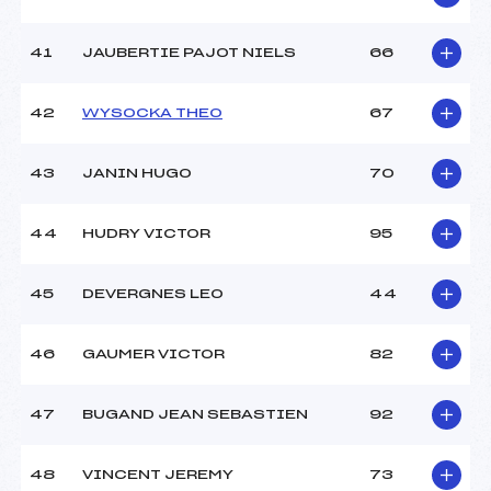
41
JAUBERTIE PAJOT NIELS
66
42
WYSOCKA THEO
67
43
JANIN HUGO
70
44
HUDRY VICTOR
95
45
DEVERGNES LEO
44
46
GAUMER VICTOR
82
47
BUGAND JEAN SEBASTIEN
92
48
VINCENT JEREMY
73