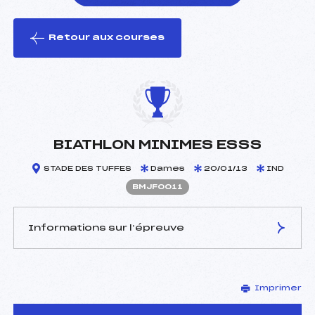
Retour aux courses
foi(s) le ski
BIATHLON MINIMES ESSS
STADE DES TUFFES
Dames
20/01/13
IND
BMJF0011
Informations sur l’épreuve
JURY DE COMPÉTITION
Imprimer
Délégué Technique :
PHILIPPE JOURNOT ()
D.T Adjoint :
YVES GRANDCLEMENT ()