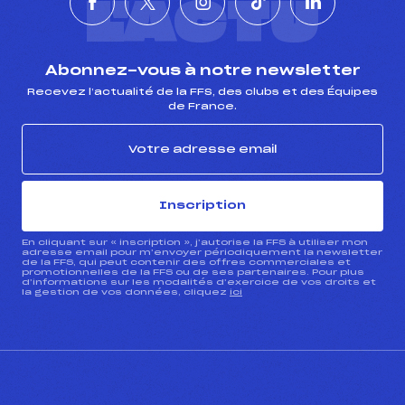
L'ACTU
Abonnez-vous à notre newsletter
Recevez l’actualité de la FFS, des clubs et des Équipes
de France.
Inscription
En cliquant sur « inscription », j’autorise la FFS à utiliser mon
adresse email pour m’envoyer périodiquement la newsletter
de la FFS, qui peut contenir des offres commerciales et
promotionnelles de la FFS ou de ses partenaires. Pour plus
d’informations sur les modalités d’exercice de vos droits et
la gestion de vos données, cliquez
ici