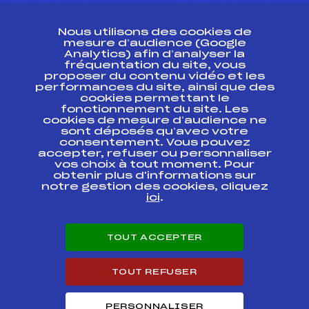
CONTACT
Nous utilisons des cookies de
ESPACE PRESSE
mesure d’audience (Google
Analytics) afin d’analyser la
fréquentation du site, vous
Ressources
proposer du contenu vidéo et les
performances du site, ainsi que des
Pass’Neige
cookies permettant le
Projet sportif fédéral
fonctionnement du site. Les
cookies de mesure d’audience ne
Projet de performance fédéral
sont déposés qu’avec votre
Antidopage
consentement. Vous pouvez
Pôle Développement, Formation, Suivi
accepter, refuser ou personnaliser
Scientifique
vos choix à tout moment. Pour
Listes ministérielles
obtenir plus d'informations sur
notre gestion des cookies, cliquez
Pôle vie de l’athlète
ici
.
Enseignement professionnel
Informatique et chronométrage
Circuits
TOUT ACCEPTER
Carrières
Développement des habiletés mentales
TOUT REFUSER
PERSONNALISER