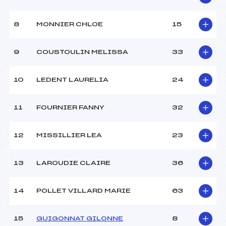
Type de Tir :
–
8
MONNIER CHLOE
15
9
COUSTOULIN MELISSA
33
10
LEDENT LAURELIA
24
11
FOURNIER FANNY
32
12
MISSILLIER LEA
23
13
LAROUDIE CLAIRE
36
14
POLLET VILLARD MARIE
63
15
GUIGONNAT GILONNE
8