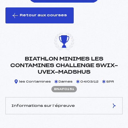
Retour aux courses
foi(s) le ski
BIATHLON MINIMES LES
CONTAMINES CHALLENGE SWIX-
UVEX-MADSHUS
les Contamines
Dames
04/03/12
SPR
BNAF0151
Informations sur l’épreuve
JURY DE COMPÉTITION