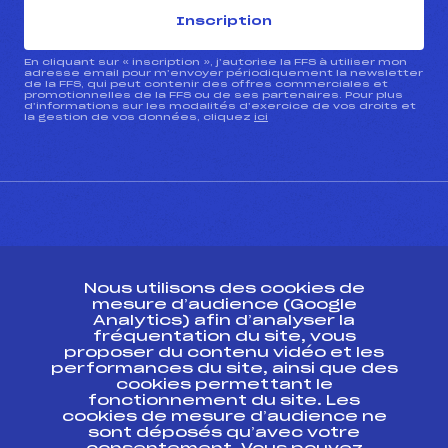
Inscription
En cliquant sur « inscription », j’autorise la FFS à utiliser mon
adresse email pour m’envoyer périodiquement la newsletter
de la FFS, qui peut contenir des offres commerciales et
promotionnelles de la FFS ou de ses partenaires. Pour plus
d’informations sur les modalités d’exercice de vos droits et
la gestion de vos données, cliquez
ici
CONTACT
Nous utilisons des cookies de
ESPACE PRESSE
mesure d’audience (Google
Analytics) afin d’analyser la
fréquentation du site, vous
Ressources
proposer du contenu vidéo et les
performances du site, ainsi que des
Pass’Neige
cookies permettant le
Projet sportif fédéral
fonctionnement du site. Les
cookies de mesure d’audience ne
Projet de performance fédéral
sont déposés qu’avec votre
Antidopage