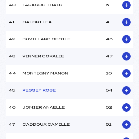
40
TARASCO THAIS
5
41
CALORI LEA
4
42
DUVILLARD CECILE
45
43
VINNER CORALIE
47
44
MONTIGNY MANON
10
45
PESSEY ROSE
54
46
JOMIER ANAELLE
52
47
CADDOUX CAMILLE
51