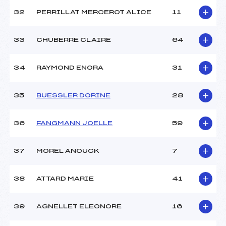
32
PERRILLAT MERCEROT ALICE
11
33
CHUBERRE CLAIRE
64
34
RAYMOND ENORA
31
35
BUESSLER DORINE
28
36
FANGMANN JOELLE
59
37
MOREL ANOUCK
7
38
ATTARD MARIE
41
39
AGNELLET ELEONORE
16