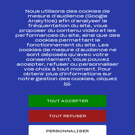
CONTACT
Nous utilisons des cookies de
ESPACE PRESSE
mesure d’audience (Google
Analytics) afin d’analyser la
fréquentation du site, vous
Ressources
proposer du contenu vidéo et les
performances du site, ainsi que des
Pass’Neige
cookies permettant le
Projet sportif fédéral
fonctionnement du site. Les
cookies de mesure d’audience ne
Projet de performance fédéral
sont déposés qu’avec votre
Antidopage
consentement. Vous pouvez
Pôle Développement, Formation, Suivi
accepter, refuser ou personnaliser
Scientifique
vos choix à tout moment. Pour
Listes ministérielles
obtenir plus d'informations sur
notre gestion des cookies, cliquez
Pôle vie de l’athlète
ici
.
Enseignement professionnel
Informatique et chronométrage
Circuits
TOUT ACCEPTER
Carrières
Développement des habiletés mentales
TOUT REFUSER
PERSONNALISER