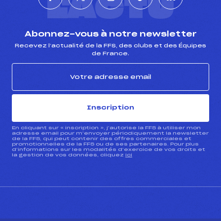
L'ACTU
Abonnez-vous à notre newsletter
Recevez l’actualité de la FFS, des clubs et des Équipes
de France.
Inscription
En cliquant sur « inscription », j’autorise la FFS à utiliser mon
adresse email pour m’envoyer périodiquement la newsletter
de la FFS, qui peut contenir des offres commerciales et
promotionnelles de la FFS ou de ses partenaires. Pour plus
d’informations sur les modalités d’exercice de vos droits et
la gestion de vos données, cliquez
ici