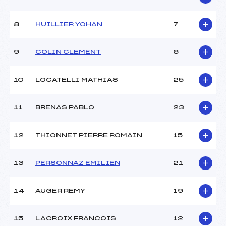
Catégorie :
JEUN
Style :
L
8
HUILLIER YOHAN
7
Type de Tir :
C-C-D-D- –
9
COLIN CLEMENT
6
10
LOCATELLI MATHIAS
25
11
BRENAS PABLO
23
12
THIONNET PIERRE ROMAIN
15
13
PERSONNAZ EMILIEN
21
14
AUGER REMY
19
15
LACROIX FRANCOIS
12