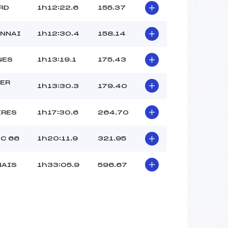
RD
1h12:22.6
155.37
ANNAI
1h12:30.4
158.14
NES
1h13:19.1
175.43
ER
1h13:30.3
179.40
IRES
1h17:30.6
264.70
C 66
1h20:11.9
321.95
NAIS
1h33:05.9
596.67