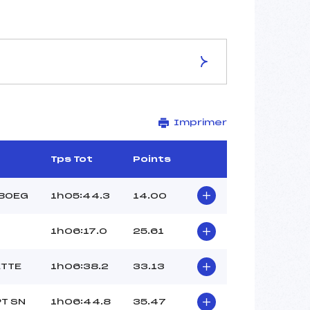
ES DE LA PISTE
Imprimer
Site de Replis
12.5 km
–
Tps Tot
Points
–
101 m
/BOEG
1h05:44.3
14.00
27 m
-1
1h06:17.0
25.61
ETTE
1h06:38.2
33.13
T SN
1h06:44.8
35.47