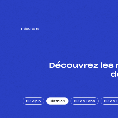
Résultats
Découvrez les 
d
Ski Alpin
Biathlon
Ski de Fond
Ski de 