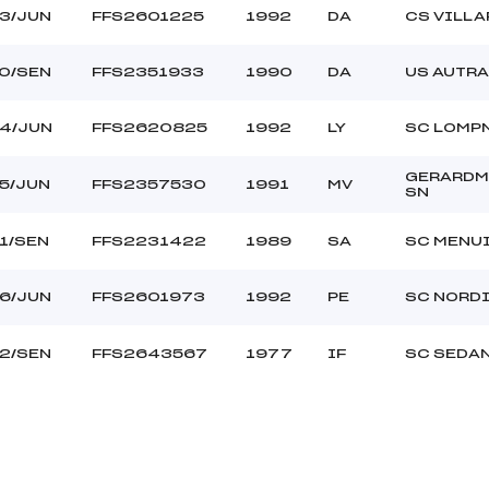
3/JUN
FFS2601225
1992
DA
CS VILLA
0/SEN
FFS2351933
1990
DA
US AUTR
4/JUN
FFS2620825
1992
LY
SC LOMP
GERARDM
5/JUN
FFS2357530
1991
MV
SN
1/SEN
FFS2231422
1989
SA
SC MENU
6/JUN
FFS2601973
1992
PE
SC NORDI
2/SEN
FFS2643567
1977
IF
SC SEDA