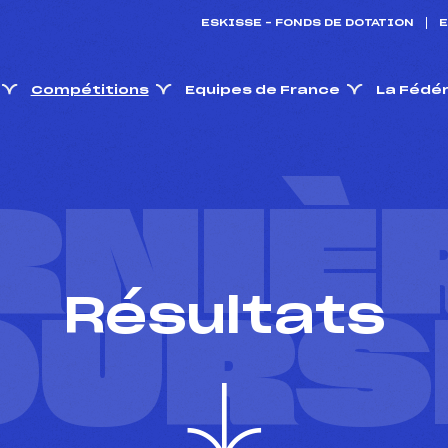
ESKISSE – FONDS DE DOTATION
E
Compétitions
Equipes de France
La Fédé
RNIÈ
Résultats
OURS