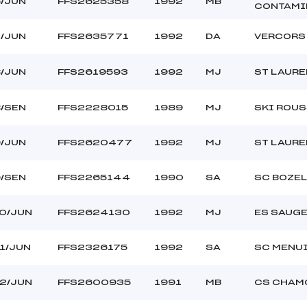
/JUN
FFS2625358
1992
MB
CONTAMI
/JUN
FFS2635771
1992
DA
VERCORS
/JUN
FFS2619593
1992
MJ
ST LAURE
/SEN
FFS2228015
1989
MJ
SKI ROU
/JUN
FFS2620477
1992
MJ
ST LAURE
/SEN
FFS2265144
1990
SA
SC BOZEL
0/JUN
FFS2624130
1992
MJ
ES SAUG
1/JUN
FFS2326175
1992
SA
SC MENU
2/JUN
FFS2600935
1991
MB
CS CHAM