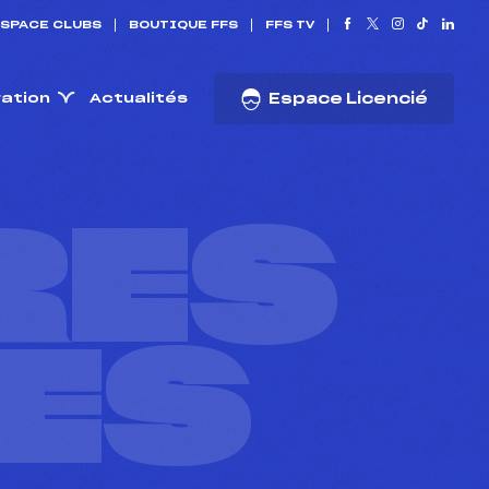
SPACE CLUBS
BOUTIQUE FFS
FFS TV
ration
Actualités
Espace Licencié
RES
ES