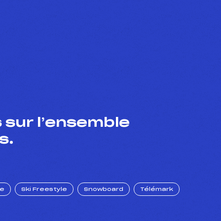
 sur l’ensemble
s.
ue
Ski Freestyle
Snowboard
Télémark