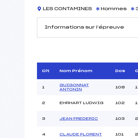
LES CONTAMINES
Hommes
3
Informations sur l’épreuve
JURY DE COMPÉTITION
Délégué Technique :
DUPU
D.T Adjoint :
VASSAL
Dir. Epreuve :
G
Clt
Nom Prénom
Dos
C
Chef mesureur :
GUIGONNAT
1
108
1
ANTONIN
2
EHRHART LUDWIG
102
1
Pénalité appliquée :
3
JEAN FREDERIC
103
2
Coefficient :
Catégorie :
4
CLAUDE FLORENT
101
2