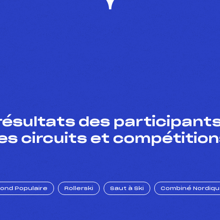
résultats des participants
es circuits et compétition
Fond Populaire
Rollerski
Saut à Ski
Combiné Nordiq