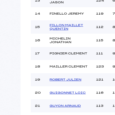
13
124
6
JASON
14
FINELLO JEREMY
119
7
FILLON MAILLET
15
112
8
QUENTIN
MICHELIN
16
115
8
JONATHAN
17
PIGNIER CLEMENT
111
9
18
MAILLER CLEMENT
123
9
19
ROBERT JULIEN
121
1
20
GUIGONNET LOIC
116
1
21
GUYON ARNAUD
113
1