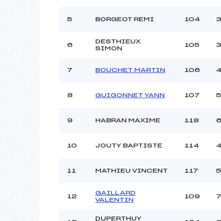
Style :
Type de Tir :
5
BORGEOT REMI
104
3
DESTHIEUX
6
105
3
SIMON
7
BOUCHET MARTIN
106
4
8
GUIGONNET YANN
107
5
9
HABRAN MAXIME
118
6
10
JOUTY BAPTISTE
114
4
11
MATHIEU VINCENT
117
5
GAILLARD
12
109
7
VALENTIN
DUPERTHUY