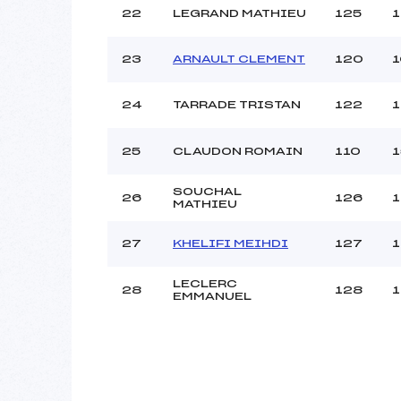
22
LEGRAND MATHIEU
125
1
23
ARNAULT CLEMENT
120
1
24
TARRADE TRISTAN
122
1
25
CLAUDON ROMAIN
110
1
SOUCHAL
26
126
1
MATHIEU
27
KHELIFI MEIHDI
127
1
LECLERC
28
128
1
EMMANUEL