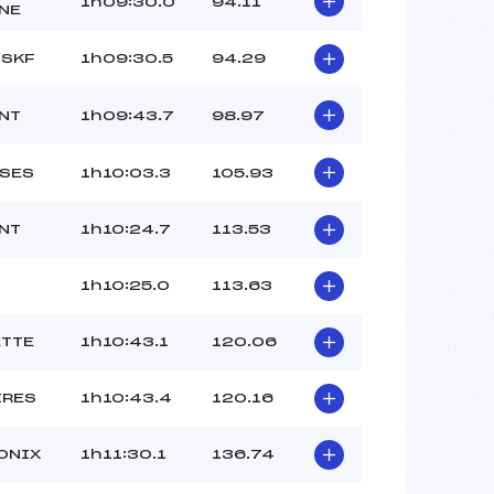
1h09:30.0
94.11
NE
 SKF
1h09:30.5
94.29
NT
1h09:43.7
98.97
SSES
1h10:03.3
105.93
NT
1h10:24.7
113.53
1h10:25.0
113.63
ETTE
1h10:43.1
120.06
IRES
1h10:43.4
120.16
ONIX
1h11:30.1
136.74