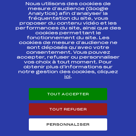
Nous utilisons des cookies de
ESPACE PRESSE
mesure d’audience (Google
Analytics) afin d’analyser la
fréquentation du site, vous
Ressources
proposer du contenu vidéo et les
performances du site, ainsi que des
Pass’Neige
cookies permettant le
Projet sportif fédéral
fonctionnement du site. Les
cookies de mesure d’audience ne
Projet de performance fédéral
sont déposés qu’avec votre
Antidopage
consentement. Vous pouvez
Pôle Développement, Formation, Suivi
accepter, refuser ou personnaliser
Scientifique
vos choix à tout moment. Pour
Listes ministérielles
obtenir plus d'informations sur
notre gestion des cookies, cliquez
Pôle vie de l’athlète
ici
.
Enseignement professionnel
Informatique et chronométrage
Circuits
TOUT ACCEPTER
Carrières
Développement des habiletés mentales
TOUT REFUSER
PERSONNALISER
© 2026 Fédération Française de Ski
Mentions légales
Politique de