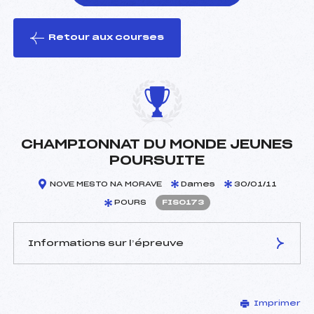
Retour aux courses
foi(s) le ski
CHAMPIONNAT DU MONDE JEUNES
POURSUITE
NOVE MESTO NA MORAVE
Dames
30/01/11
POURS
FIS0173
Informations sur l’épreuve
JURY DE COMPÉTITION
Imprimer
Délégué Technique :
–