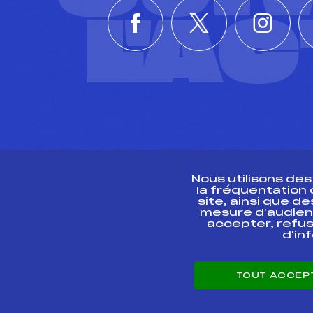
L'A
Nous utilisons de
la fréquentation
site, ainsi que 
R
mesure d’audien
accepter, refus
d'in
CONTACT
TOUT ACCEP
ESPACE PRESSE