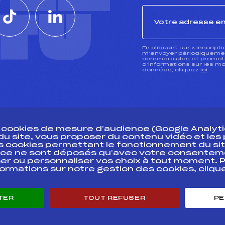
CTU
En cliquant sur « inscript
m’envoyer périodiquement
commerciales et promotio
d’informations sur les mo
données, cliquez
ici
s cookies de mesure d’audience (Google Analytic
 du site, vous proposer du contenu vidéo et le
des cookies permettant le fonctionnement du sit
essources
ce ne sont déposés qu’avec votre consentem
Pass’Neige
Pôle vie de l’
er ou personnaliser vos choix à tout moment. P
formations sur notre gestion des cookies, cliq
Projet sportif fédéral
Enseignemen
Projet de performance fédéral
Informatiqu
Antidopage
Circuits
TER
TOUT REFUSER
PE
Pôle Développement, Formation, Suivi
Carrières
Scientifique
Développeme
Listes ministérielles
mentales