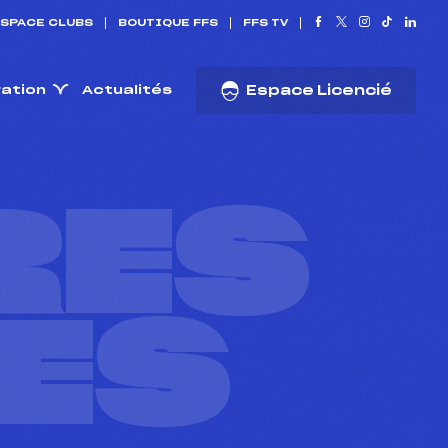
SPACE CLUBS
BOUTIQUE FFS
FFS TV
ration
Actualités
Espace Licencié
RES
ES