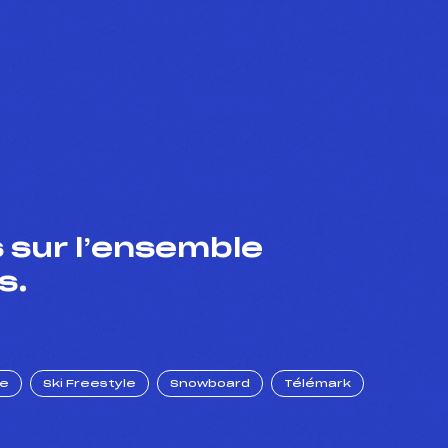
 sur l’ensemble
s.
ue
Ski Freestyle
Snowboard
Télémark