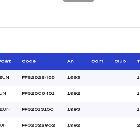
CARACTÉRISTIQU
–
Piste :
–
Distance :
–
Point Haut :
/Cat
Code
An
Com
Club
T
–
Point Bas :
Montée Tot. :
JEUN
FFS2628455
1993
1
Montée Max. :
Homologation :
JUN
FFS2606451
1992
1
JEUN
FFS2613156
1993
1
27.1600
800
JEU/JUN
JUN
FFS2322902
1992
2
–
–