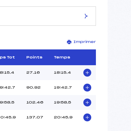
ES DE LA PISTE
Imprimer
–
6 km
–
ps Tot
Points
Temps
–
–
8:15.4
27.16
18:15.4
–
–
9:42.7
90.92
19:42.7
9:58.5
102.46
19:58.5
0:45.9
137.07
20:45.9