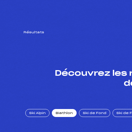
Résultats
Découvrez les 
d
Ski Alpin
Biathlon
Ski de Fond
Ski de 