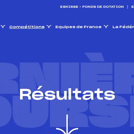
ESKISSE – FONDS DE DOTATION
E
Compétitions
Equipes de France
La Fédé
RNIÈ
Résultats
OURS