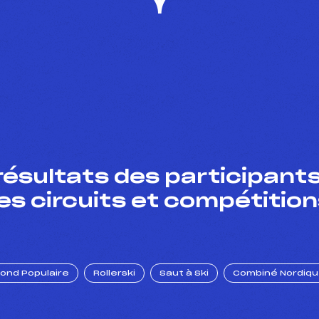
résultats des participants
es circuits et compétition
Fond Populaire
Rollerski
Saut à Ski
Combiné Nordiq