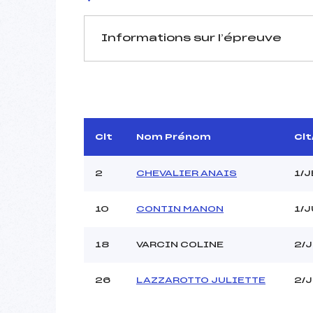
Informations sur l’épreuve
JURY DE COMPÉTITION
Délégué Technique :
D.T Adjoint :
Dir. Epreuve :
Clt
Nom Prénom
Clt
Chef mesureur :
2
CHEVALIER ANAIS
1/
10
CONTIN MANON
1/
18
VARCIN COLINE
2/
Pénalité appliquée :
Coefficient :
Catégorie :
26
LAZZAROTTO JULIETTE
2/
Style :
Type de Tir :