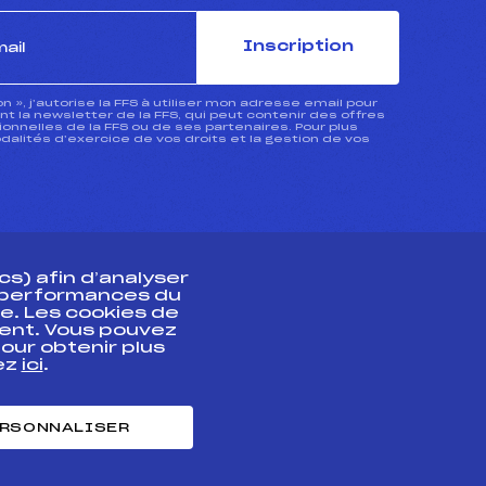
Inscription
ion », j’autorise la FFS à utiliser mon adresse email pour
 la newsletter de la FFS, qui peut contenir des offres
nnelles de la FFS ou de ses partenaires. Pour plus
dalités d’exercice de vos droits et la gestion de vos
s) afin d’analyser
s performances du
e. Les cookies de
ent. Vous pouvez
athlète
our obtenir plus
uez
ici
.
t professionnel
e et chronométrage
RSONNALISER
nt des habiletés