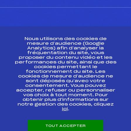
CONTACT
Nous utilisons des cookies de
ESPACE PRESSE
mesure d’audience (Google
Analytics) afin d’analyser la
fréquentation du site, vous
Ressources
proposer du contenu vidéo et les
performances du site, ainsi que des
Pass’Neige
cookies permettant le
Projet sportif fédéral
fonctionnement du site. Les
cookies de mesure d’audience ne
Projet de performance fédéral
sont déposés qu’avec votre
Antidopage
consentement. Vous pouvez
Pôle Développement, Formation, Suivi
accepter, refuser ou personnaliser
Scientifique
vos choix à tout moment. Pour
Listes ministérielles
obtenir plus d'informations sur
notre gestion des cookies, cliquez
Pôle vie de l’athlète
ici
.
Enseignement professionnel
Informatique et chronométrage
Circuits
TOUT ACCEPTER