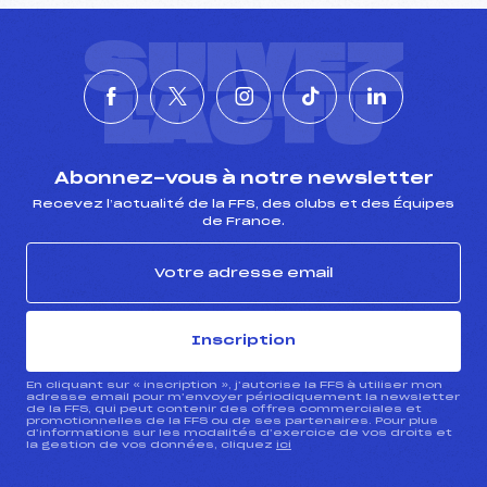
SUIVEZ
L'ACTU
Abonnez-vous à notre newsletter
Recevez l’actualité de la FFS, des clubs et des Équipes
de France.
Inscription
En cliquant sur « inscription », j’autorise la FFS à utiliser mon
adresse email pour m’envoyer périodiquement la newsletter
de la FFS, qui peut contenir des offres commerciales et
promotionnelles de la FFS ou de ses partenaires. Pour plus
d’informations sur les modalités d’exercice de vos droits et
la gestion de vos données, cliquez
ici