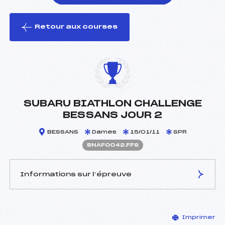
Retour aux courses
foi(s) le ski
SUBARU BIATHLON CHALLENGE
BESSANS JOUR 2
BESSANS
Dames
15/01/11
SPR
BNAF0042.FFS
Informations sur l’épreuve
JURY DE COMPÉTITION
Imprimer
Délégué Technique :
VASSALLO CHRISTOPHE