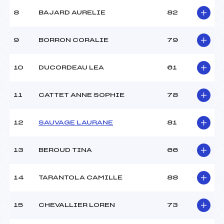
Style :
L
8
BAJARD AURELIE
82
Type de Tir :
C-D- – – –
9
BORRON CORALIE
79
10
DUCORDEAU LEA
61
11
CATTET ANNE SOPHIE
78
12
SAUVAGE LAURANE
81
13
BEROUD TINA
66
14
TARANTOLA CAMILLE
88
15
CHEVALLIER LOREN
73