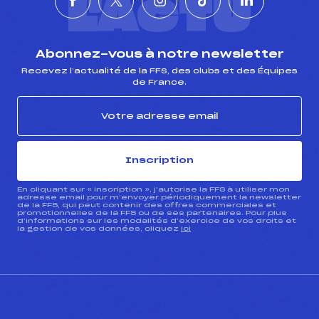
L'ACTU
Abonnez-vous à notre newsletter
Recevez l’actualité de la FFS, des clubs et des Équipes
de France.
Inscription
En cliquant sur « inscription », j’autorise la FFS à utiliser mon
adresse email pour m’envoyer périodiquement la newsletter
de la FFS, qui peut contenir des offres commerciales et
promotionnelles de la FFS ou de ses partenaires. Pour plus
d’informations sur les modalités d’exercice de vos droits et
la gestion de vos données, cliquez
ici