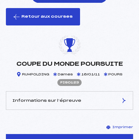
Retour aux courses
foi(s) le ski
COUPE DU MONDE POURSUITE
RUHPOLDING
Dames
16/01/11
POURS
FIS0123
Informations sur l’épreuve
JURY DE COMPÉTITION
Imprimer
Délégué Technique :
–
D.T Adjoint :
–