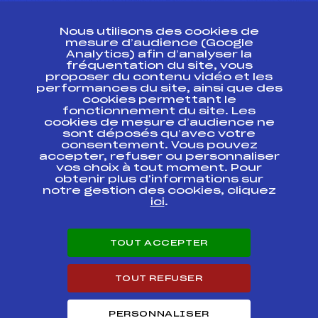
CONTACT
Nous utilisons des cookies de
ESPACE PRESSE
mesure d’audience (Google
Analytics) afin d’analyser la
fréquentation du site, vous
Ressources
proposer du contenu vidéo et les
performances du site, ainsi que des
Pass’Neige
cookies permettant le
Projet sportif fédéral
fonctionnement du site. Les
cookies de mesure d’audience ne
Projet de performance fédéral
sont déposés qu’avec votre
Antidopage
consentement. Vous pouvez
Pôle Développement, Formation, Suivi
accepter, refuser ou personnaliser
Scientifique
vos choix à tout moment. Pour
Listes ministérielles
obtenir plus d'informations sur
notre gestion des cookies, cliquez
Pôle vie de l’athlète
ici
.
Enseignement professionnel
Informatique et chronométrage
Circuits
TOUT ACCEPTER
Carrières
Développement des habiletés mentales
TOUT REFUSER
PERSONNALISER