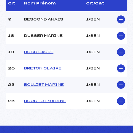
Dir. Epreuve :
–
Clt
Nom Prénom
Clt/Cat
Chef mesureur :
–
9
BESCOND ANAIS
1/SEN
CARACTÉRISTIQUES DE LA PISTE
18
DUSSER MARINE
1/SEN
Piste :
Site de Replis
Distance :
10 km
19
BOSC LAURE
1/SEN
Point Haut :
–
Point Bas :
–
Montée Tot. :
–
20
BRETON CLAIRE
1/SEN
Montée Max. :
–
Homologation :
-1
23
BOLLIET MARINE
1/SEN
Pénalité appliquée :
–
26
ROUGEOT MARINE
1/SEN
Coefficient :
–
Catégorie :
SEN
Style :
C
Type de Tir :
–