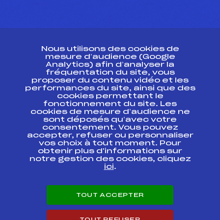
CONTACT
Nous utilisons des cookies de
ESPACE PRESSE
mesure d’audience (Google
Analytics) afin d’analyser la
fréquentation du site, vous
Ressources
proposer du contenu vidéo et les
performances du site, ainsi que des
Pass’Neige
cookies permettant le
Projet sportif fédéral
fonctionnement du site. Les
cookies de mesure d’audience ne
Projet de performance fédéral
sont déposés qu’avec votre
Antidopage
consentement. Vous pouvez
Pôle Développement, Formation, Suivi
accepter, refuser ou personnaliser
Scientifique
vos choix à tout moment. Pour
Listes ministérielles
obtenir plus d'informations sur
notre gestion des cookies, cliquez
Pôle vie de l’athlète
ici
.
Enseignement professionnel
Informatique et chronométrage
Circuits
TOUT ACCEPTER
Carrières
Développement des habiletés mentales
TOUT REFUSER