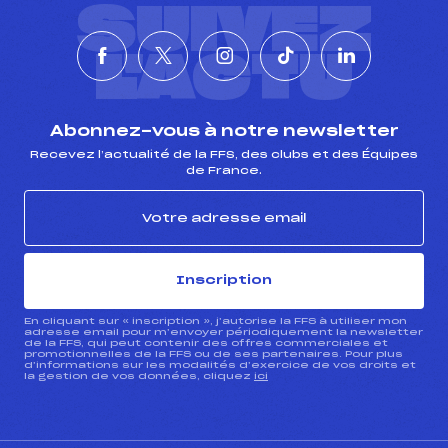
SUIVEZ
L'ACTU
Abonnez-vous à notre newsletter
Recevez l’actualité de la FFS, des clubs et des Équipes
de France.
Inscription
En cliquant sur « inscription », j’autorise la FFS à utiliser mon
adresse email pour m’envoyer périodiquement la newsletter
de la FFS, qui peut contenir des offres commerciales et
promotionnelles de la FFS ou de ses partenaires. Pour plus
d’informations sur les modalités d’exercice de vos droits et
la gestion de vos données, cliquez
ici