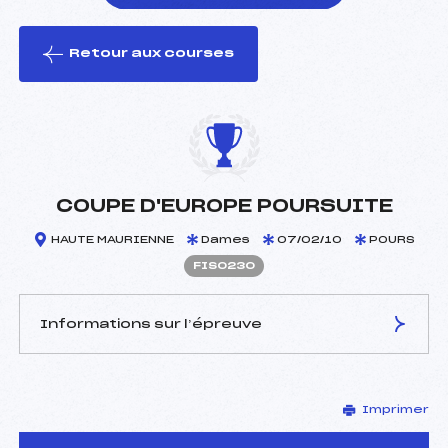
Retour aux courses
foi(s) le ski
COUPE D'EUROPE POURSUITE
HAUTE MAURIENNE
Dames
07/02/10
POURS
FIS0230
Informations sur l’épreuve
JURY DE COMPÉTITION
Imprimer
Délégué Technique :
–
D.T Adjoint :
–