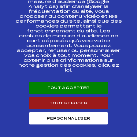
mesure d’audience (Google
Analytics) afin d’analyser la
fréquentation du site, vous
Ressources
proposer du contenu vidéo et les
performances du site, ainsi que des
Pass’Neige
cookies permettant le
Projet sportif fédéral
fonctionnement du site. Les
cookies de mesure d’audience ne
Projet de performance fédéral
sont déposés qu’avec votre
Antidopage
consentement. Vous pouvez
Pôle Développement, Formation, Suivi
accepter, refuser ou personnaliser
Scientifique
vos choix à tout moment. Pour
Listes ministérielles
obtenir plus d'informations sur
notre gestion des cookies, cliquez
Pôle vie de l’athlète
ici
.
Enseignement professionnel
Informatique et chronométrage
Circuits
TOUT ACCEPTER
Carrières
Développement des habiletés mentales
TOUT REFUSER
PERSONNALISER
© 2026 Fédération Française de Ski
Mentions légales
Politique de
confidentialité
Cookies