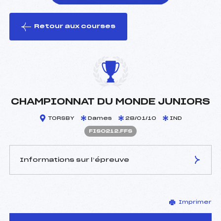
Retour aux courses
foi(s) le ski
CHAMPIONNAT DU MONDE JUNIORS
TORSBY
Dames
28/01/10
IND
FIS0212.FFS
Informations sur l’épreuve
JURY DE COMPÉTITION
Imprimer
Délégué Technique :
–
D.T Adjoint :
–