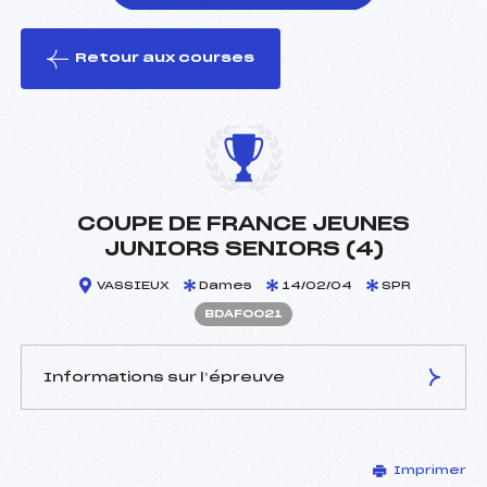
Retour aux courses
foi(s) le ski
COUPE DE FRANCE JEUNES
JUNIORS SENIORS (4)
VASSIEUX
Dames
14/02/04
SPR
BDAF0021
Informations sur l’épreuve
JURY DE COMPÉTITION
Imprimer
Délégué Technique :
MOREAU JEAN LOUIS (AP)