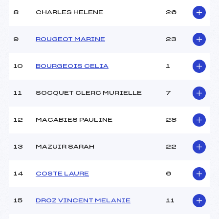
Type de Tir :
C-D- –
8
CHARLES HELENE
26
9
ROUGEOT MARINE
23
10
BOURGEOIS CELIA
1
11
SOCQUET CLERC MURIELLE
7
12
MACABIES PAULINE
28
13
MAZUIR SARAH
22
14
COSTE LAURE
6
15
DROZ VINCENT MELANIE
11