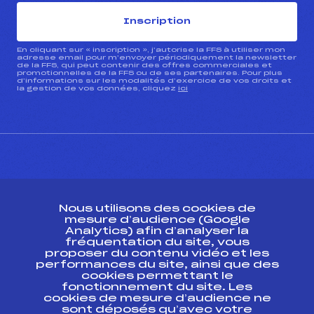
Inscription
En cliquant sur « inscription », j’autorise la FFS à utiliser mon
adresse email pour m’envoyer périodiquement la newsletter
de la FFS, qui peut contenir des offres commerciales et
promotionnelles de la FFS ou de ses partenaires. Pour plus
d’informations sur les modalités d’exercice de vos droits et
la gestion de vos données, cliquez
ici
CONTACT
Nous utilisons des cookies de
ESPACE PRESSE
mesure d’audience (Google
Analytics) afin d’analyser la
fréquentation du site, vous
Ressources
proposer du contenu vidéo et les
performances du site, ainsi que des
Pass’Neige
cookies permettant le
Projet sportif fédéral
fonctionnement du site. Les
cookies de mesure d’audience ne
Projet de performance fédéral
sont déposés qu’avec votre
Antidopage