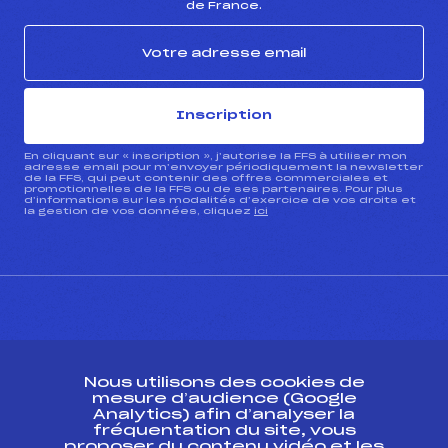
de France.
Inscription
En cliquant sur « inscription », j’autorise la FFS à utiliser mon
adresse email pour m’envoyer périodiquement la newsletter
de la FFS, qui peut contenir des offres commerciales et
promotionnelles de la FFS ou de ses partenaires. Pour plus
d’informations sur les modalités d’exercice de vos droits et
la gestion de vos données, cliquez
ici
CONTACT
Nous utilisons des cookies de
ESPACE PRESSE
mesure d’audience (Google
Analytics) afin d’analyser la
fréquentation du site, vous
Ressources
proposer du contenu vidéo et les