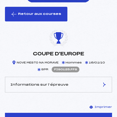
Retour aux courses
foi(s) le ski
COUPE D'EUROPE
NOVE MESTO NA MORAVE
Hommes
16/01/10
SPR
FIS0125.FFS
Informations sur l’épreuve
JURY DE COMPÉTITION
Imprimer
Délégué Technique :
–
D.T Adjoint :
–