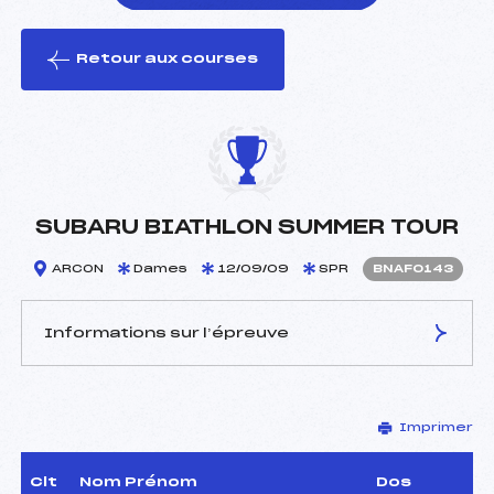
Retour aux courses
foi(s) le ski
SUBARU BIATHLON SUMMER TOUR
ARCON
Dames
12/09/09
SPR
BNAF0143
Informations sur l’épreuve
JURY DE COMPÉTITION
Imprimer
Délégué Technique :
VASSALLO CHRISTOPHE
(MB)
D.T Adjoint :
QUERRY LAURENT (MJ)
Clt
Nom Prénom
Dos