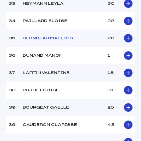
33
HEYMANN LEYLA
30
34
PAILLARD ELOISE
22
35
BLONDEAU MAELISS
28
36
DUNAND MANON
1
37
LAFFIN VALENTINE
18
38
PUJOL LOUISE
31
39
BOURGEAT GAELLE
25
39
CAUDERON CLARISSE
43