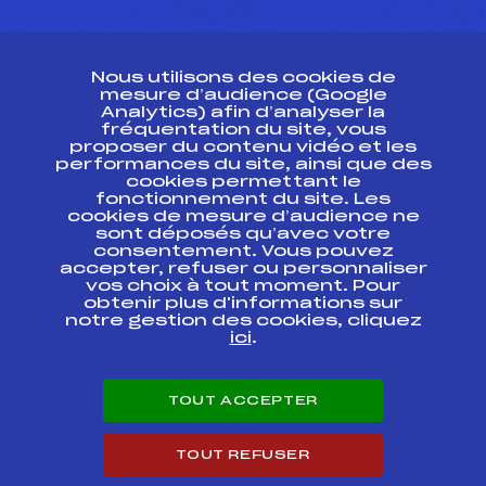
CONTACT
Nous utilisons des cookies de
ESPACE PRESSE
mesure d’audience (Google
Analytics) afin d’analyser la
fréquentation du site, vous
Ressources
proposer du contenu vidéo et les
performances du site, ainsi que des
Pass’Neige
cookies permettant le
Projet sportif fédéral
fonctionnement du site. Les
cookies de mesure d’audience ne
Projet de performance fédéral
sont déposés qu’avec votre
Antidopage
consentement. Vous pouvez
Pôle Développement, Formation, Suivi
accepter, refuser ou personnaliser
Scientifique
vos choix à tout moment. Pour
Listes ministérielles
obtenir plus d'informations sur
notre gestion des cookies, cliquez
Pôle vie de l’athlète
ici
.
Enseignement professionnel
Informatique et chronométrage
Circuits
TOUT ACCEPTER
Carrières
Développement des habiletés mentales
TOUT REFUSER