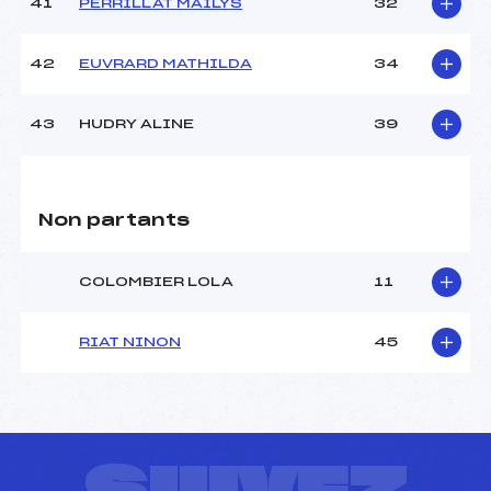
41
PERRILLAT MAILYS
32
42
EUVRARD MATHILDA
34
43
HUDRY ALINE
39
Non partants
COLOMBIER LOLA
11
RIAT NINON
45