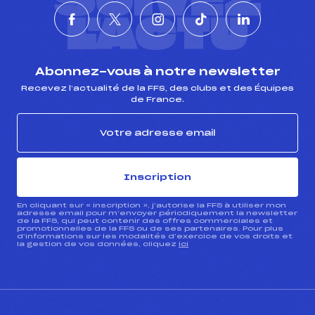
SUIVEZ
L'ACTU
Abonnez-vous à notre newsletter
Recevez l’actualité de la FFS, des clubs et des Équipes
de France.
Inscription
En cliquant sur « inscription », j’autorise la FFS à utiliser mon
adresse email pour m’envoyer périodiquement la newsletter
de la FFS, qui peut contenir des offres commerciales et
promotionnelles de la FFS ou de ses partenaires. Pour plus
d’informations sur les modalités d’exercice de vos droits et
la gestion de vos données, cliquez
ici