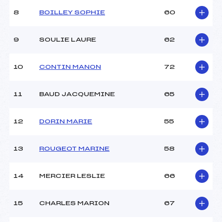
Style :
L
8
BOILLEY SOPHIE
60
Type de Tir :
C-C-D-D- –
9
SOULIE LAURE
62
10
CONTIN MANON
72
11
BAUD JACQUEMINE
65
12
DORIN MARIE
55
13
ROUGEOT MARINE
58
14
MERCIER LESLIE
66
15
CHARLES MARION
67