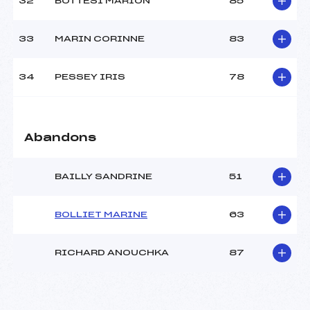
32
BOTTESI MARION
85
33
MARIN CORINNE
83
34
PESSEY IRIS
78
Abandons
BAILLY SANDRINE
51
BOLLIET MARINE
63
RICHARD ANOUCHKA
87