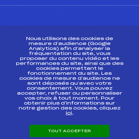
CONTACT
Nous utilisons des cookies de
ESPACE PRESSE
mesure d’audience (Google
Analytics) afin d’analyser la
fréquentation du site, vous
Ressources
proposer du contenu vidéo et les
performances du site, ainsi que des
Pass’Neige
cookies permettant le
Projet sportif fédéral
fonctionnement du site. Les
cookies de mesure d’audience ne
Projet de performance fédéral
sont déposés qu’avec votre
Antidopage
consentement. Vous pouvez
Pôle Développement, Formation, Suivi
accepter, refuser ou personnaliser
Scientifique
vos choix à tout moment. Pour
Listes ministérielles
obtenir plus d'informations sur
notre gestion des cookies, cliquez
Pôle vie de l’athlète
ici
.
Enseignement professionnel
Informatique et chronométrage
Circuits
TOUT ACCEPTER
Carrières