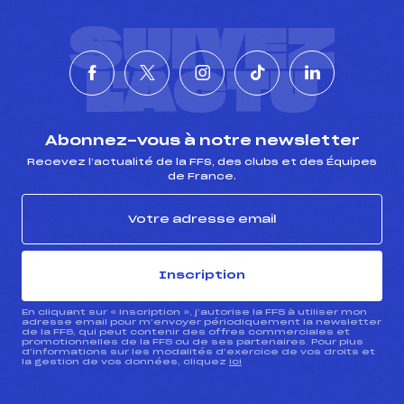
SUIVEZ
L'ACTU
Abonnez-vous à notre newsletter
Recevez l’actualité de la FFS, des clubs et des Équipes
de France.
Inscription
En cliquant sur « inscription », j’autorise la FFS à utiliser mon
adresse email pour m’envoyer périodiquement la newsletter
de la FFS, qui peut contenir des offres commerciales et
promotionnelles de la FFS ou de ses partenaires. Pour plus
d’informations sur les modalités d’exercice de vos droits et
la gestion de vos données, cliquez
ici