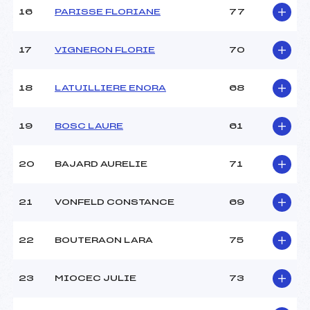
16
PARISSE FLORIANE
77
17
VIGNERON FLORIE
70
18
LATUILLIERE ENORA
68
19
BOSC LAURE
61
20
BAJARD AURELIE
71
21
VONFELD CONSTANCE
69
22
BOUTERAON LARA
75
23
MIOCEC JULIE
73