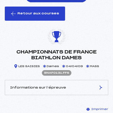
Retour aux courses
foi(s) le ski
CHAMPIONNATS DE FRANCE
BIATHLON DAMES
LES SAISIES
Dames
04/04/09
MASS
BNAF0131.FFS
Informations sur l’épreuve
JURY DE COMPÉTITION
Imprimer
Délégué Technique :
ECHAVIDRE FREDERIC