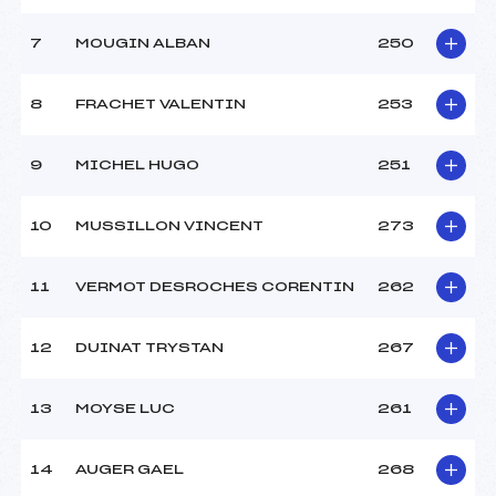
Catégorie :
BEN
7
MOUGIN ALBAN
250
Style :
L
Type de Tir :
C-C- – – –
8
FRACHET VALENTIN
253
9
MICHEL HUGO
251
10
MUSSILLON VINCENT
273
11
VERMOT DESROCHES CORENTIN
262
12
DUINAT TRYSTAN
267
13
MOYSE LUC
261
14
AUGER GAEL
268