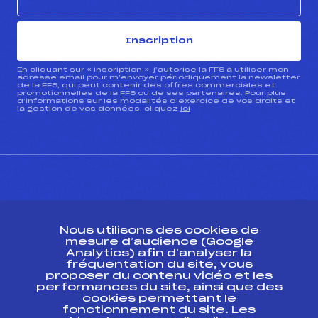
Inscription
En cliquant sur « inscription », j’autorise la FFS à utiliser mon
adresse email pour m’envoyer périodiquement la newsletter
de la FFS, qui peut contenir des offres commerciales et
promotionnelles de la FFS ou de ses partenaires. Pour plus
d’informations sur les modalités d’exercice de vos droits et
la gestion de vos données, cliquez
ici
CONTACT
Nous utilisons des cookies de
ESPACE PRESSE
mesure d’audience (Google
Analytics) afin d’analyser la
fréquentation du site, vous
Ressources
proposer du contenu vidéo et les
performances du site, ainsi que des
Pass’Neige
cookies permettant le
Projet sportif fédéral
fonctionnement du site. Les