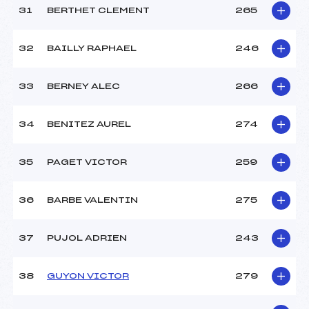
31
BERTHET CLEMENT
265
32
BAILLY RAPHAEL
246
33
BERNEY ALEC
266
34
BENITEZ AUREL
274
35
PAGET VICTOR
259
36
BARBE VALENTIN
275
37
PUJOL ADRIEN
243
38
GUYON VICTOR
279