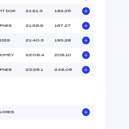
MT DOR
21:21.3
183.26
MPNES
21:28.9
187.27
SIES
21:40.3
193.28
ROMEY
22:08.4
208.10
MPNES
23:26.1
249.06
UIRES