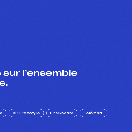
 sur l’ensemble
s.
ue
Ski Freestyle
Snowboard
Télémark