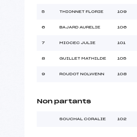
Style :
Type de Tir :
5
THIONNET FLORIE
109
6
BAJARD AURELIE
106
7
MIOCEC JULIE
101
8
GUILLET MATHILDE
105
9
ROUDOT NOLWENN
108
Non partants
SOUCHAL CORALIE
102