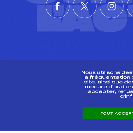
L'A
Nous utilisons de
la fréquentation
site, ainsi que 
R
mesure d’audien
accepter, refus
d'in
CONTACT
TOUT ACCEP
ESPACE PRESSE