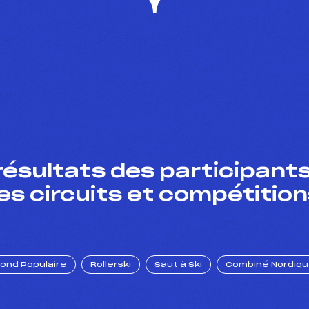
résultats des participants
es circuits et compétition
Fond Populaire
Rollerski
Saut à Ski
Combiné Nordiq