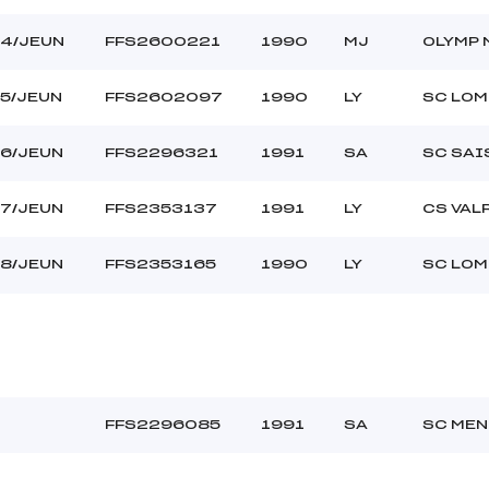
L
C-D- – – –
4/JEUN
FFS2600221
1990
MJ
OLYMP 
5/JEUN
FFS2602097
1990
LY
SC LO
6/JEUN
FFS2296321
1991
SA
SC SAI
7/JEUN
FFS2353137
1991
LY
CS VAL
8/JEUN
FFS2353165
1990
LY
SC LO
FFS2296085
1991
SA
SC MEN