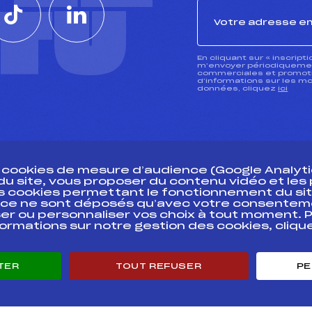
CTU
En cliquant sur « inscript
m’envoyer périodiquement
commerciales et promotio
d’informations sur les mo
données, cliquez
ici
s cookies de mesure d’audience (Google Analytic
 du site, vous proposer du contenu vidéo et le
des cookies permettant le fonctionnement du sit
essources
ce ne sont déposés qu’avec votre consentem
Pass’Neige
Pôle vie de l’
er ou personnaliser vos choix à tout moment. P
formations sur notre gestion des cookies, cliq
Projet sportif fédéral
Enseignemen
Projet de performance fédéral
Informatiqu
Antidopage
Circuits
TER
TOUT REFUSER
PE
Pôle Développement, Formation, Suivi
Carrières
Scientifique
Développeme
Listes ministérielles
mentales