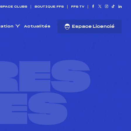
SPACE CLUBS
BOUTIQUE FFS
FFS TV
ration
Actualités
Espace Licencié
RES
ES