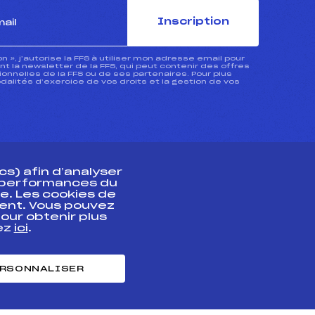
Inscription
ion », j’autorise la FFS à utiliser mon adresse email pour
 la newsletter de la FFS, qui peut contenir des offres
nnelles de la FFS ou de ses partenaires. Pour plus
dalités d’exercice de vos droits et la gestion de vos
s) afin d’analyser
s performances du
e. Les cookies de
ent. Vous pouvez
athlète
our obtenir plus
uez
ici
.
t professionnel
e et chronométrage
RSONNALISER
nt des habiletés