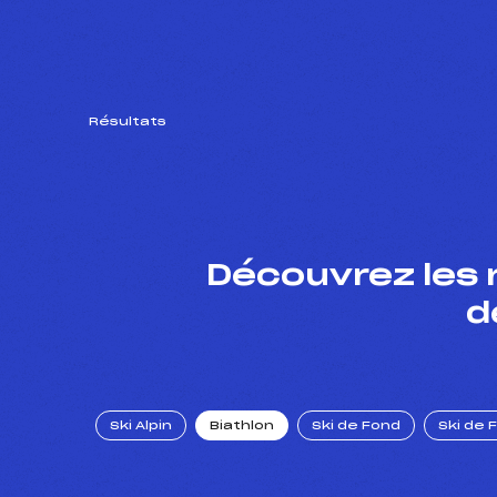
Résultats
Découvrez les 
d
Ski Alpin
Biathlon
Ski de Fond
Ski de 