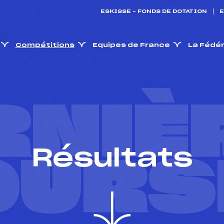
ESKISSE – FONDS DE DOTATION
E
Compétitions
Equipes de France
La Fédé
RNIÈ
Résultats
OURS