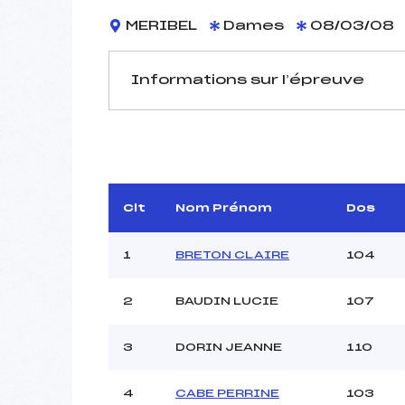
MERIBEL
Dames
08/03/08
Informations sur l’épreuve
JURY DE COMPÉTITION
Délégué Technique :
D.T Adjoint :
Dir. Epreuve :
Clt
Nom Prénom
Dos
Chef mesureur :
1
BRETON CLAIRE
104
2
BAUDIN LUCIE
107
3
DORIN JEANNE
110
Pénalité appliquée :
Coefficient :
Catégorie :
4
CABE PERRINE
103