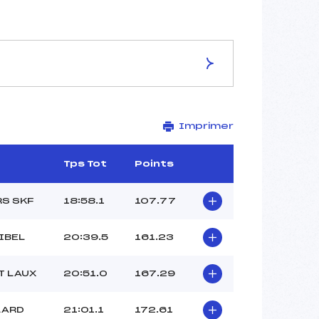
ES DE LA PISTE
Imprimer
–
6 km
–
Tps Tot
Points
–
–
S SKF
18:58.1
107.77
–
–
IBEL
20:39.5
161.23
T LAUX
20:51.0
167.29
LARD
21:01.1
172.61