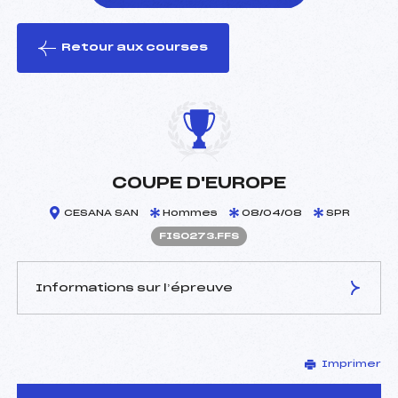
Retour aux courses
foi(s) le ski
COUPE D'EUROPE
CESANA SAN
Hommes
08/04/08
SPR
FIS0273.FFS
Informations sur l’épreuve
JURY DE COMPÉTITION
Imprimer
Délégué Technique :
–
D.T Adjoint :
–