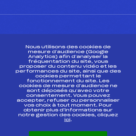
CONTACT
Nous utilisons des cookies de
ESPACE PRESSE
mesure d’audience (Google
Analytics) afin d’analyser la
fréquentation du site, vous
Ressources
proposer du contenu vidéo et les
performances du site, ainsi que des
Pass’Neige
cookies permettant le
Projet sportif fédéral
fonctionnement du site. Les
cookies de mesure d’audience ne
Projet de performance fédéral
sont déposés qu’avec votre
Antidopage
consentement. Vous pouvez
Pôle Développement, Formation, Suivi
accepter, refuser ou personnaliser
Scientifique
vos choix à tout moment. Pour
Listes ministérielles
obtenir plus d'informations sur
notre gestion des cookies, cliquez
Pôle vie de l’athlète
ici
.
Enseignement professionnel
Informatique et chronométrage