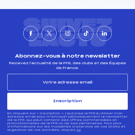
SUIVEZ
L'ACTU
Abonnez-vous à notre newsletter
Recevez l’actualité de la FFS, des clubs et des Équipes
de France.
Inscription
En cliquant sur « inscription », j’autorise la FFS à utiliser mon
adresse email pour m’envoyer périodiquement la newsletter
de la FFS, qui peut contenir des offres commerciales et
promotionnelles de la FFS ou de ses partenaires. Pour plus
d’informations sur les modalités d’exercice de vos droits et
la gestion de vos données, cliquez
ici