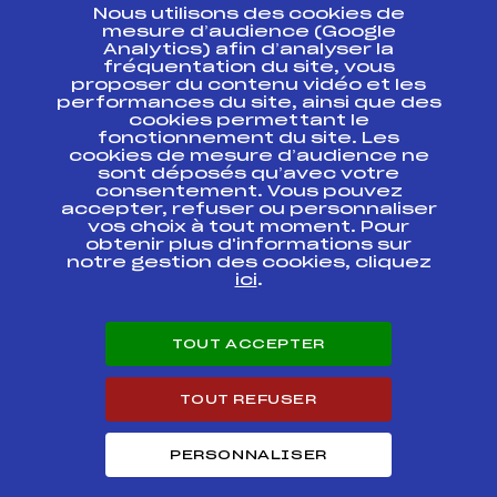
Nous utilisons des cookies de
ESPACE PRESSE
mesure d’audience (Google
Analytics) afin d’analyser la
fréquentation du site, vous
Ressources
proposer du contenu vidéo et les
performances du site, ainsi que des
Pass’Neige
cookies permettant le
Projet sportif fédéral
fonctionnement du site. Les
cookies de mesure d’audience ne
Projet de performance fédéral
sont déposés qu’avec votre
Antidopage
consentement. Vous pouvez
Pôle Développement, Formation, Suivi
accepter, refuser ou personnaliser
Scientifique
vos choix à tout moment. Pour
Listes ministérielles
obtenir plus d'informations sur
notre gestion des cookies, cliquez
Pôle vie de l’athlète
ici
.
Enseignement professionnel
Informatique et chronométrage
Circuits
TOUT ACCEPTER
Carrières
Développement des habiletés mentales
TOUT REFUSER
PERSONNALISER
© 2026 Fédération Française de Ski
Mentions légales
Politique de