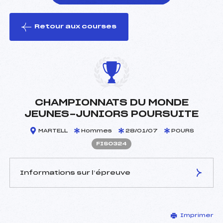
Retour aux courses
foi(s) le ski
CHAMPIONNATS DU MONDE
JEUNES-JUNIORS POURSUITE
MARTELL
Hommes
28/01/07
POURS
FIS0324
Informations sur l’épreuve
JURY DE COMPÉTITION
Imprimer
Délégué Technique :
–