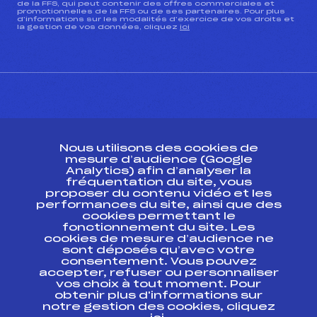
de la FFS, qui peut contenir des offres commerciales et
promotionnelles de la FFS ou de ses partenaires. Pour plus
d’informations sur les modalités d’exercice de vos droits et
la gestion de vos données, cliquez
ici
CONTACT
Nous utilisons des cookies de
ESPACE PRESSE
mesure d’audience (Google
Analytics) afin d’analyser la
fréquentation du site, vous
Ressources
proposer du contenu vidéo et les
performances du site, ainsi que des
Pass’Neige
cookies permettant le
Projet sportif fédéral
fonctionnement du site. Les
cookies de mesure d’audience ne
Projet de performance fédéral
sont déposés qu’avec votre
Antidopage
consentement. Vous pouvez
Pôle Développement, Formation, Suivi
accepter, refuser ou personnaliser
Scientifique
vos choix à tout moment. Pour
Listes ministérielles
obtenir plus d'informations sur
notre gestion des cookies, cliquez
Pôle vie de l’athlète