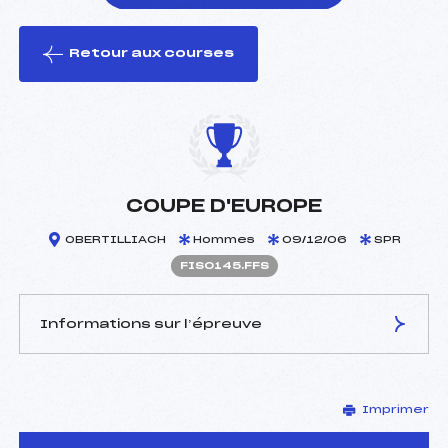
Retour aux courses
foi(s) le ski
COUPE D'EUROPE
OBERTILLIACH
Hommes
09/12/06
SPR
FIS0145.FFS
Informations sur l’épreuve
JURY DE COMPÉTITION
Imprimer
Délégué Technique :
–
D.T Adjoint :
–