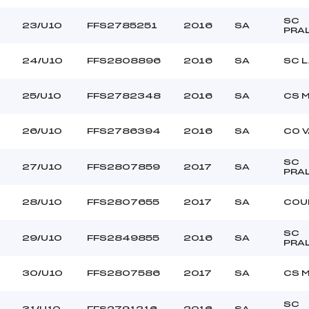
SC
23/U10
FFS2785251
2016
SA
PRA
24/U10
FFS2808896
2016
SA
SC L
25/U10
FFS2782348
2016
SA
CS 
26/U10
FFS2786394
2016
SA
CO V
SC
27/U10
FFS2807859
2017
SA
PRA
28/U10
FFS2807655
2017
SA
COU
SC
29/U10
FFS2849855
2016
SA
PRA
30/U10
FFS2807586
2017
SA
CS 
SC
31/U10
FFS2791216
2016
SA