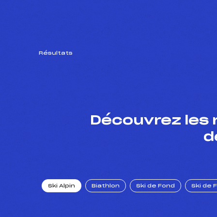
Résultats
Découvrez les 
d
Ski Alpin
Biathlon
Ski de Fond
Ski de 