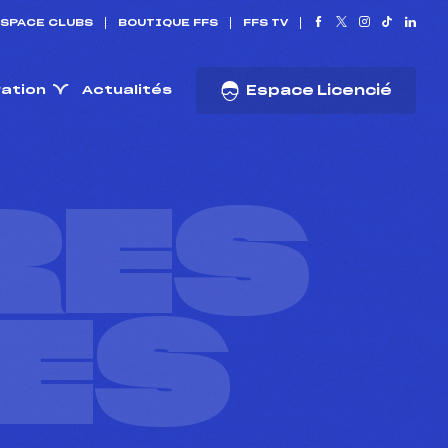
SPACE CLUBS
BOUTIQUE FFS
FFS TV
ration
Actualités
Espace Licencié
RES
ES