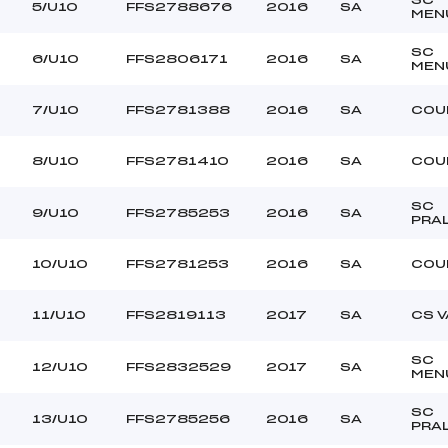
BOYD ELIZA (SA)
Ouvreurs C :
5/U10
FFS2788676
2016
SA
MEN
–
Ouvreurs D :
–
Ouvreurs E :
SC
6/U10
FFS2806171
2016
SA
MEN
–
Température départ
–
Température arrivée
7/U10
FFS2781388
2016
SA
COU
–
8/U10
FFS2781410
2016
SA
COU
U10
SC
9/U10
FFS2785253
2016
SA
PRA
10/U10
FFS2781253
2016
SA
COU
11/U10
FFS2819113
2017
SA
CS 
SC
12/U10
FFS2832529
2017
SA
MEN
SC
13/U10
FFS2785256
2016
SA
PRA