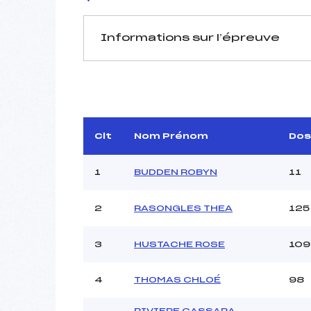
Informations sur l’épreuve
JURY DE COMPÉTITION
Délégué Technique :
Arbitre :
Assistant :
Clt
Nom Prénom
Dos
Dir. Epreuve :
GI
1
BUDDEN ROBYN
11
2
RASONGLES THEA
125
MANCHE 1
Nombre de portes :
3
HUSTACHE ROSE
109
Heure de départ :
Traceur :
GI
4
THOMAS CHLOÉ
98
Ouvreurs A :
VEND
Ouvreurs B :
RIVIERE CASSARA