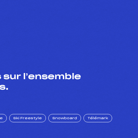
 sur l’ensemble
s.
ue
Ski Freestyle
Snowboard
Télémark