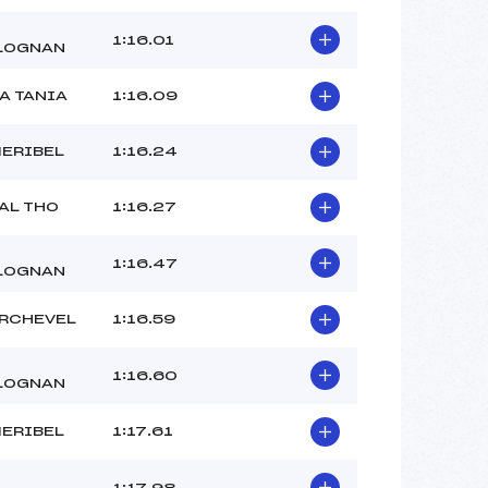
1:16.01
LOGNAN
A TANIA
1:16.09
MERIBEL
1:16.24
AL THO
1:16.27
1:16.47
LOGNAN
RCHEVEL
1:16.59
1:16.60
LOGNAN
MERIBEL
1:17.61
1:17.98