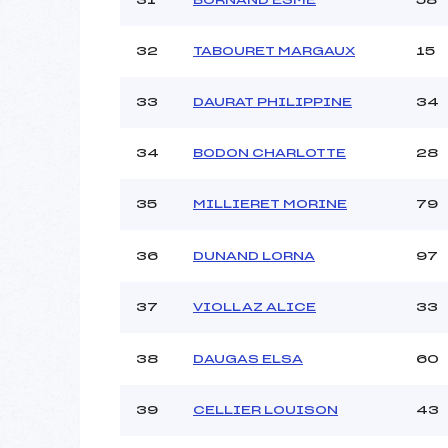
32
TABOURET MARGAUX
15
33
DAURAT PHILIPPINE
34
34
BODON CHARLOTTE
28
35
MILLIERET MORINE
79
36
DUNAND LORNA
97
37
VIOLLAZ ALICE
33
38
DAUGAS ELSA
60
39
CELLIER LOUISON
43