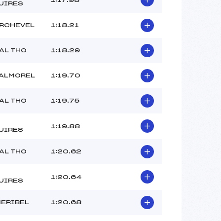
UIRES
RCHEVEL
1:18.21
AL THO
1:18.29
VALMOREL
1:19.70
AL THO
1:19.75
1:19.88
UIRES
AL THO
1:20.62
1:20.64
UIRES
MERIBEL
1:20.68