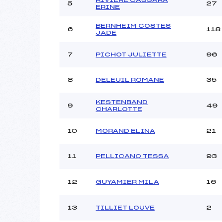
Ouvreurs C :
5
27
ERINE
Ouvreurs D :
Ouvreurs E :
BERNHEIM COSTES
6
118
JADE
Météo :
Neige :
7
PICHOT JULIETTE
96
Pénalité appliquée :
8
DELEUIL ROMANE
35
Catégorie :
KESTENBAND
9
49
CHARLOTTE
10
MORAND ELINA
21
11
PELLICANO TESSA
93
12
GUYAMIER MILA
16
13
TILLIET LOUVE
2