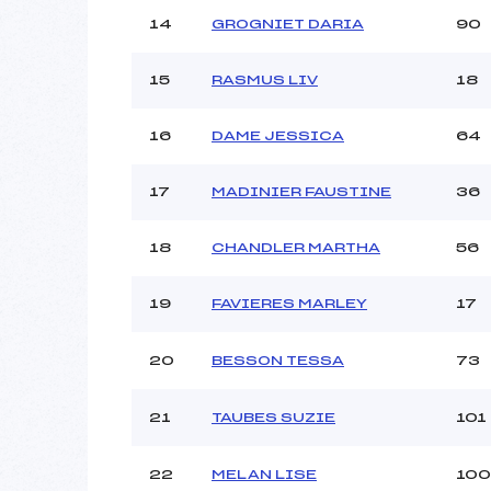
14
GROGNIET DARIA
90
15
RASMUS LIV
18
16
DAME JESSICA
64
17
MADINIER FAUSTINE
36
18
CHANDLER MARTHA
56
19
FAVIERES MARLEY
17
20
BESSON TESSA
73
21
TAUBES SUZIE
101
22
MELAN LISE
100