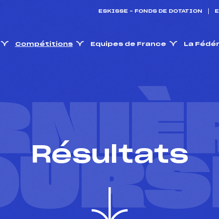
ESKISSE – FONDS DE DOTATION
E
Compétitions
Equipes de France
La Fédé
RNIÈ
Résultats
OURS