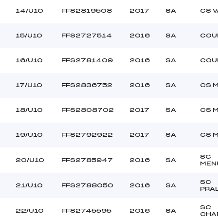
14/U10
FFS2819508
2017
SA
CS 
15/U10
FFS2727514
2016
SA
COU
16/U10
FFS2781409
2016
SA
COU
17/U10
FFS2836752
2016
SA
CS 
18/U10
FFS2808702
2017
SA
CS 
19/U10
FFS2792922
2017
SA
CS 
SC
20/U10
FFS2785947
2016
SA
MEN
SC
21/U10
FFS2788050
2016
SA
PRA
SC
22/U10
FFS2745595
2016
SA
CHA