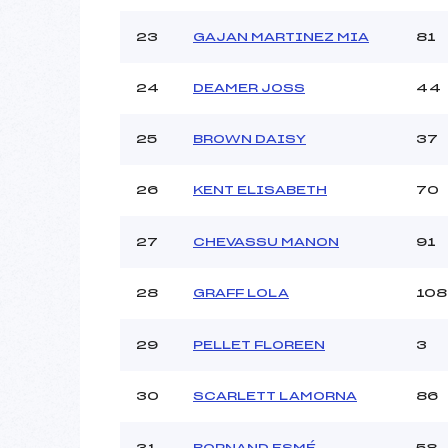
23
GAJAN MARTINEZ MIA
81
24
DEAMER JOSS
44
25
BROWN DAISY
37
26
KENT ELISABETH
70
27
CHEVASSU MANON
91
28
GRAFF LOLA
108
29
PELLET FLOREEN
3
30
SCARLETT LAMORNA
86
31
BORNAND ESMÉ
58