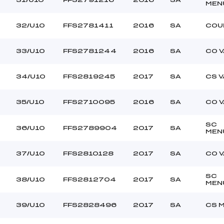
MEN
32/U10
FFS2781411
2016
SA
COU
33/U10
FFS2781244
2016
SA
CO V
34/U10
FFS2819245
2017
SA
CS 
35/U10
FFS2710095
2016
SA
CO V
SC
36/U10
FFS2789904
2017
SA
MEN
37/U10
FFS2810128
2017
SA
CO V
SC
38/U10
FFS2812704
2017
SA
MEN
39/U10
FFS2828496
2017
SA
CS 