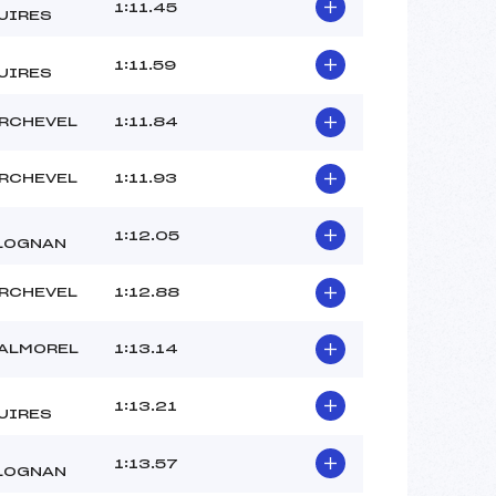
BOYD ELIZA (SA)
1:11.45
UIRES
–
–
1:11.59
UIRES
 :
–
 :
–
RCHEVEL
1:11.84
RCHEVEL
1:11.93
1:12.05
LOGNAN
RCHEVEL
1:12.88
VALMOREL
1:13.14
1:13.21
UIRES
1:13.57
LOGNAN