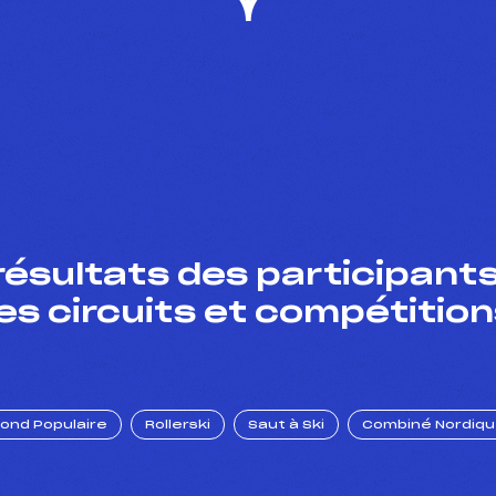
résultats des participants
es circuits et compétition
Fond Populaire
Rollerski
Saut à Ski
Combiné Nordiq