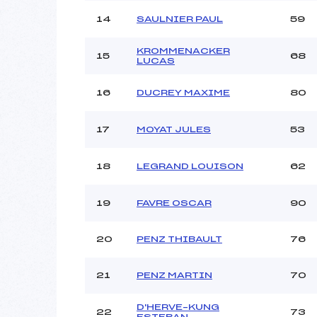
14
SAULNIER PAUL
59
KROMMENACKER
15
68
LUCAS
16
DUCREY MAXIME
80
17
MOYAT JULES
53
18
LEGRAND LOUISON
62
19
FAVRE OSCAR
90
20
PENZ THIBAULT
76
21
PENZ MARTIN
70
D'HERVE–KUNG
22
73
ESTEBAN