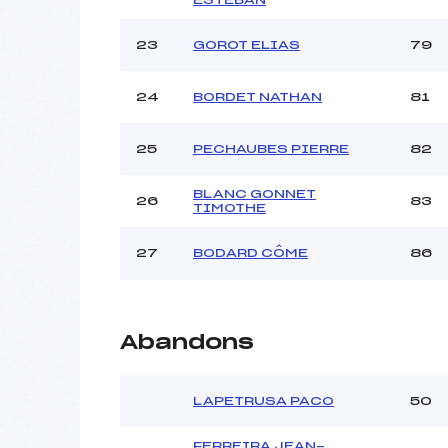
23
GOROT ELIAS
79
24
BORDET NATHAN
81
25
PECHAUBES PIERRE
82
BLANC GONNET
26
83
TIMOTHE
27
BODARD CÔME
86
Abandons
LAPETRUSA PACO
50
FERREIRA JEAN-