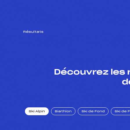
Résultats
Découvrez les 
d
Ski Alpin
Biathlon
Ski de Fond
Ski de 