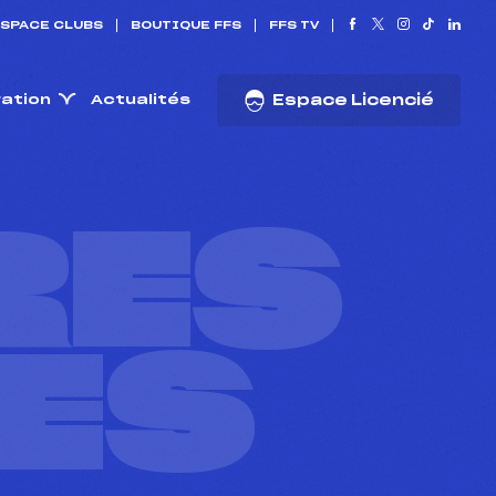
SPACE CLUBS
BOUTIQUE FFS
FFS TV
ration
Actualités
Espace Licencié
RES
ES