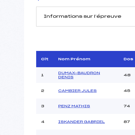
Informations sur l’épreuve
JURY DE COMPÉTITION
Délégué Technique :
CORT
Arbitre :
Assistant :
Clt
Nom Prénom
Dos
Dir. Epreuve :
FERR
DUMAX-BAUDRON
1
48
DENIS
2
CAMBIER JULES
45
MANCHE 1
Nombre de portes :
3
PENZ MATHIS
74
Heure de départ :
Traceur :
4
ISKANDER GABRIEL
87
Ouvreurs A :
Ouvreurs B :