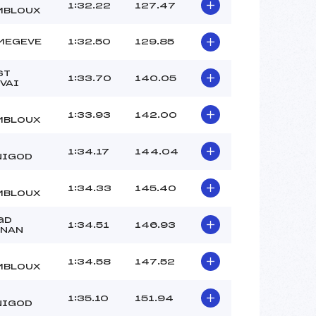
REVENAZ TESS (MB)
1:32.22
127.47
MBLOUX
LABROUSSE VALENTIN (MB)
–
MEGEVE
1:32.50
129.85
 :
–
 :
–
ST
1:33.70
140.05
VAI
1:33.93
142.00
MBLOUX
1:34.17
144.04
NIGOD
1:34.33
145.40
MBLOUX
GD
1:34.51
146.93
RNAN
1:34.58
147.52
MBLOUX
1:35.10
151.94
NIGOD