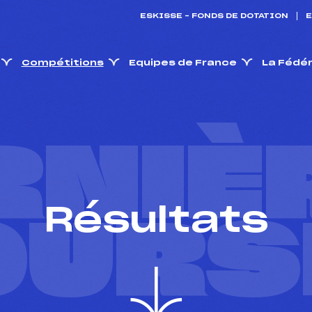
ESKISSE – FONDS DE DOTATION
E
Compétitions
Equipes de France
La Fédé
RNIÈ
Résultats
OURS