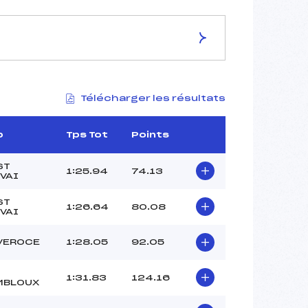
ES DE LA PISTE
Télécharger les résultats
LA CRETE
1545
1411
b
Tps Tot
Points
134
4128/11/21
ST
1:25.94
74.13
VAI
ST
1:26.64
80.08
VAI
51
VEROCE
1:28.05
92.05
11:45
NICOUD LOUIS (MB)
1:31.83
124.16
TRAPPIER REMI (MB)
MBLOUX
NICOUD LOUIS (MB)