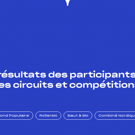
résultats des participants
es circuits et compétition
Fond Populaire
Rollerski
Saut à Ski
Combiné Nordiq