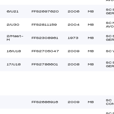
SC 
6/U21
FFS2697620
2006
MB
GER
SC 
2/U30
FFS2811159
2004
MB
AVO
2/Mast-
SC 
FFS2308961
1973
MB
M
GER
16/U18
FFS2705047
2009
MB
SC 
SC 
17/U18
FFS2786601
2008
MB
GER
SC
FFS2686916
2009
MB
CON
SC 