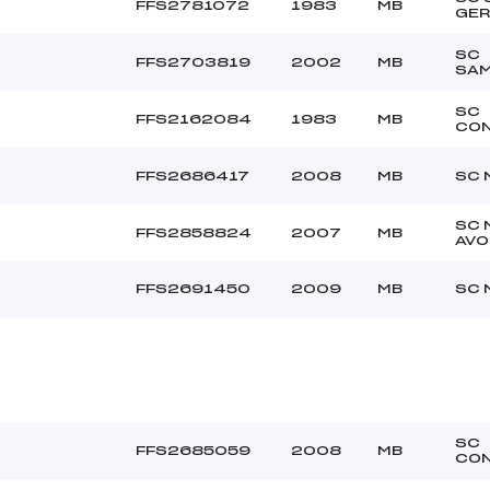
FFS2781072
1983
MB
GER
SC
FFS2703819
2002
MB
SA
SC
FFS2162084
1983
MB
CON
FFS2686417
2008
MB
SC 
SC 
FFS2858824
2007
MB
AVO
FFS2691450
2009
MB
SC 
SC
FFS2685059
2008
MB
CON