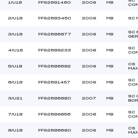
SC
REVENAZ TESS (MB)
Ouvreurs C :
1/U18
FFS2691460
2009
MB
CO
USSE VALENTIN (MB)
Ouvreurs D :
–
Ouvreurs E :
2/U18
FFS2683450
2009
MB
SC 
–
Température départ
–
Température arrivée
SC 
3/U18
FFS2686877
2009
MB
GER
SC
74.1300
4/U18
FFS2689233
2008
MB
CO
U18->Mas
CS
5/U18
FFS2686682
2009
MB
MA
SC
6/U18
FFS2691457
2009
MB
CO
SC 
3/U21
FFS2686880
2007
MB
BO
SC
7/U18
FFS2689656
2008
MB
CO
CS
8/U18
FFS2686680
2009
MB
MA