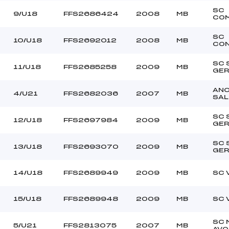
SC
9/U18
FFS2686424
2008
MB
CO
SC
10/U18
FFS2692012
2008
MB
CON
SC 
11/U18
FFS2685258
2009
MB
GER
AN
4/U21
FFS2682036
2007
MB
SA
SC 
12/U18
FFS2697984
2009
MB
GER
SC 
13/U18
FFS2693070
2009
MB
GER
14/U18
FFS2689949
2009
MB
SC 
15/U18
FFS2689948
2009
MB
SC 
SC 
5/U21
FFS2813075
2007
MB
AVO