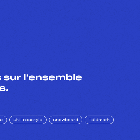
 sur l’ensemble
s.
ue
Ski Freestyle
Snowboard
Télémark