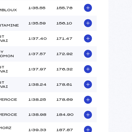
1:35.55
155.76
MBLOUX
1:35.59
156.10
TAMINE
ST
1:37.40
171.47
VAI
CY
1:37.57
172.92
LOMON
ST
1:37.97
176.32
VAI
ST
1:38.24
178.61
VAI
VEROCE
1:38.25
178.69
VEROCE
1:38.98
184.90
MORZ
1:39.33
187.87