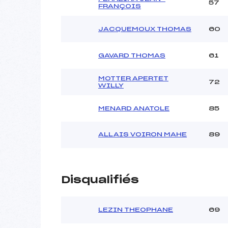
57
FRANÇOIS
JACQUEMOUX THOMAS
60
GAVARD THOMAS
61
MOTTER APERTET
72
WILLY
MENARD ANATOLE
85
ALLAIS VOIRON MAHE
89
Disqualifiés
LEZIN THEOPHANE
69