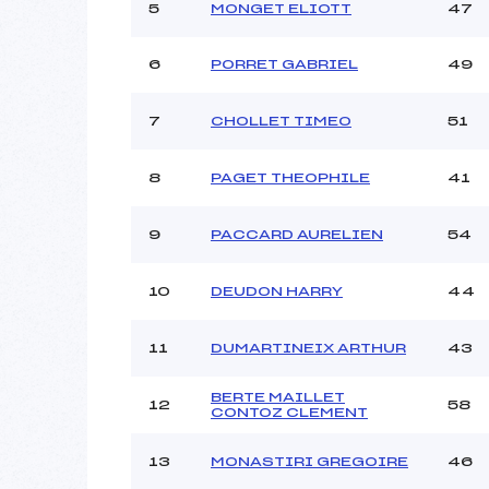
Ouvreurs C :
5
MONGET ELIOTT
47
Ouvreurs D :
LABRO
Ouvreurs E :
6
PORRET GABRIEL
49
Météo :
Neige :
7
CHOLLET TIMEO
51
Pénalité appliquée :
8
PAGET THEOPHILE
41
Catégorie :
9
PACCARD AURELIEN
54
10
DEUDON HARRY
44
11
DUMARTINEIX ARTHUR
43
BERTE MAILLET
12
58
CONTOZ CLEMENT
13
MONASTIRI GREGOIRE
46