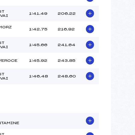
ST
1:41.49
206.22
VAI
MORZ
1:42.75
216.92
ST
1:45.66
241.64
VAI
VEROCE
1:45.92
243.85
ST
1:46.48
248.60
VAI
TAMINE
ST