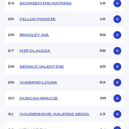
24
SCHNIEWIND KATRINA
19
25
FILLOD MADDIE
16
26
BRADLEY AVA
59
27
MIR CLAUDIA
58
28
SENAUX VALENTINE
25
29
VUARAND LOUNA
53
30
DUNCAN GRACIE
36
31
COUDENHOVE-KALERGI XENIA
13