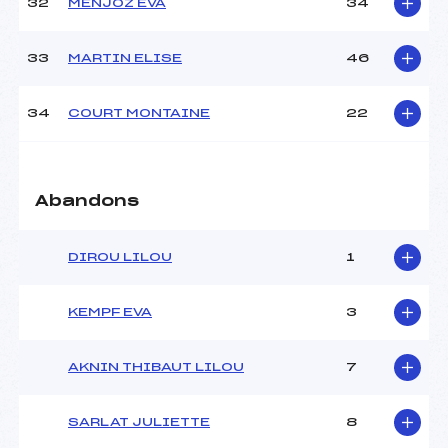
32
MENJOZ EVA
34
33
MARTIN ELISE
46
34
COURT MONTAINE
22
Abandons
DIROU LILOU
1
KEMPF EVA
3
AKNIN THIBAUT LILOU
7
SARLAT JULIETTE
8