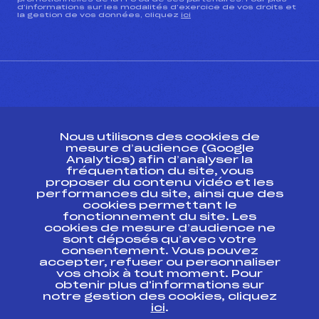
d’informations sur les modalités d’exercice de vos droits et
la gestion de vos données, cliquez
ici
CONTACT
Nous utilisons des cookies de
ESPACE PRESSE
mesure d’audience (Google
Analytics) afin d’analyser la
fréquentation du site, vous
Ressources
proposer du contenu vidéo et les
performances du site, ainsi que des
Pass’Neige
cookies permettant le
Projet sportif fédéral
fonctionnement du site. Les
cookies de mesure d’audience ne
Projet de performance fédéral
sont déposés qu’avec votre
Antidopage
consentement. Vous pouvez
Pôle Développement, Formation, Suivi
accepter, refuser ou personnaliser
Scientifique
vos choix à tout moment. Pour
Listes ministérielles
obtenir plus d'informations sur
notre gestion des cookies, cliquez
Pôle vie de l’athlète
ici
.
Enseignement professionnel