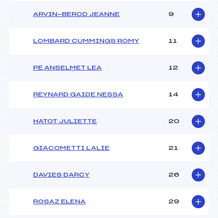
ARVIN-BEROD JEANNE
9
LOMBARD CUMMINGS ROMY
11
PE ANSELMET LEA
12
REYNARD GAIDE NESSA
14
HATOT JULIETTE
20
GIACOMETTI LALIE
21
DAVIES DARCY
26
ROSAZ ELENA
29