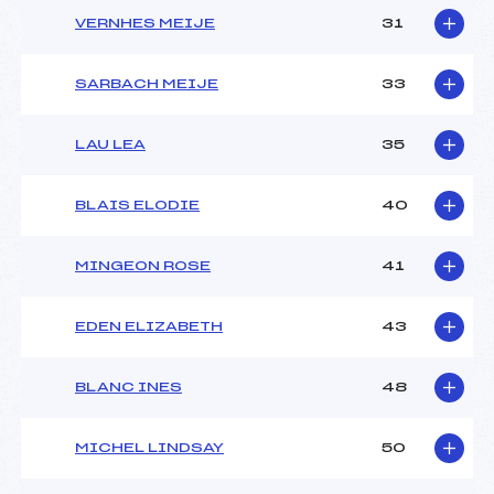
VERNHES MEIJE
31
SARBACH MEIJE
33
LAU LEA
35
BLAIS ELODIE
40
MINGEON ROSE
41
EDEN ELIZABETH
43
BLANC INES
48
MICHEL LINDSAY
50