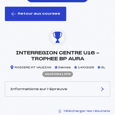
Retour aux courses
foi(s) le ski
INTERREGION CENTRE U16 -
TROPHEE BP AURA
ROSIERE MT VALEZAN
Dames
14/03/26
SL
ANAF0541.FFS
Informations sur l’épreuve
JURY DE COMPÉTITION
Télécharger les résultats
Délégué Technique :
BLANC THIERRY (SA)