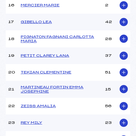
Pénalité appliquée :
60.0000
16
MERCIER MARIE
2
Catégorie :
U16
17
GIBELLO LEA
42
PIGNATON FAGNANI CARLOTTA
18
28
MARIA
19
PETIT CLAREY LANA
37
20
TEKIAN CLEMENTINE
51
MARTINEAU FORTIN EMMA
21
15
JOSEPHINE
22
ZEISS AMALIA
56
23
REY MILY
23