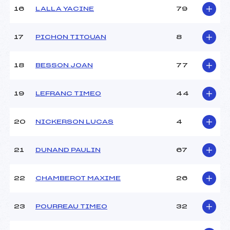
16
LALLA YACINE
79
Pénalité appliquée :
60.0000
Catégorie :
U16
17
PICHON TITOUAN
8
18
BESSON JOAN
77
19
LEFRANC TIMEO
44
20
NICKERSON LUCAS
4
21
DUNAND PAULIN
67
22
CHAMBEROT MAXIME
26
23
POURREAU TIMEO
32