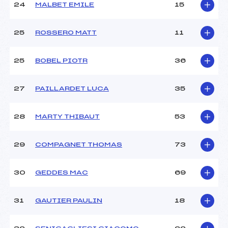
24
MALBET EMILE
15
25
ROSSERO MATT
11
25
BOBEL PIOTR
36
27
PAILLARDET LUCA
35
28
MARTY THIBAUT
53
29
COMPAGNET THOMAS
73
30
GEDDES MAC
69
31
GAUTIER PAULIN
18