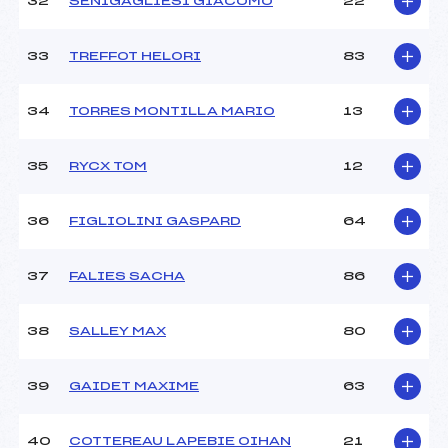
32
SENIGAGLIESI GIACOMO
22
33
TREFFOT HELORI
83
34
TORRES MONTILLA MARIO
13
35
RYCX TOM
12
36
FIGLIOLINI GASPARD
64
37
FALIES SACHA
86
38
SALLEY MAX
80
39
GAIDET MAXIME
63
40
COTTEREAU LAPEBIE OIHAN
21