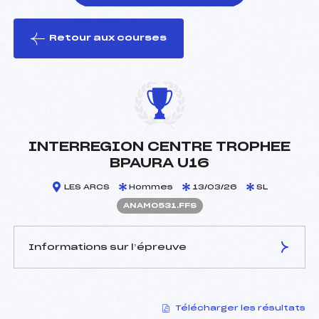
Retour aux courses
foi(s) le ski
INTERREGION CENTRE TROPHEE
BPAURA U16
LES ARCS
Hommes
13/03/26
SL
ANAM0531.FFS
Informations sur l’épreuve
JURY DE COMPÉTITION
Télécharger les résultats
Délégué Technique :
MARGUET MARIE (SA)