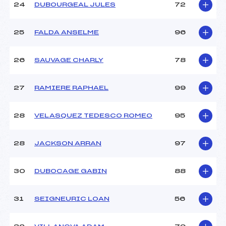
24
DUBOURGEAL JULES
72
25
FALDA ANSELME
96
26
SAUVAGE CHARLY
78
27
RAMIERE RAPHAEL
99
28
VELASQUEZ TEDESCO ROMEO
95
28
JACKSON ARRAN
97
30
DUBOCAGE GABIN
88
31
SEIGNEURIC LOAN
56