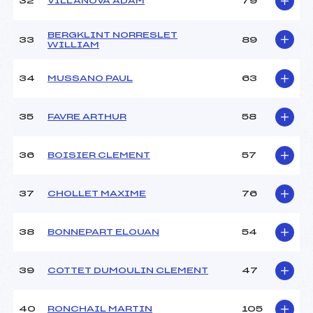
32
VILLANOVA ADAM
79
BERGKLINT NORRESLET
33
89
WILLIAM
34
MUSSANO PAUL
63
35
FAVRE ARTHUR
58
36
BOISIER CLEMENT
57
37
CHOLLET MAXIME
76
38
BONNEPART ELOUAN
54
39
COTTET DUMOULIN CLEMENT
47
40
RONCHAIL MARTIN
105