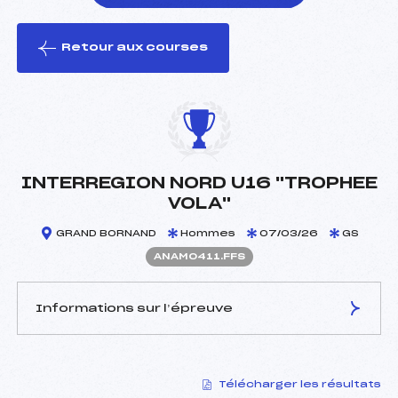
Retour aux courses
foi(s) le ski
INTERREGION NORD U16 "TROPHEE
VOLA"
GRAND BORNAND
Hommes
07/03/26
GS
ANAM0411.FFS
Informations sur l’épreuve
JURY DE COMPÉTITION
Télécharger les résultats
Délégué Technique :
HUDRY CLEMENT (MB)