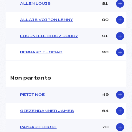
ALLEN LOUIS
81
ALLAIS VOIRON LENNY
90
FOURNIER-BIDOZ RODDY
91
BERNARD THOMAS
98
Non partants
PETIT NOE
49
GIEZENDANNER JAMES
64
PAYRARD LOUIS
70