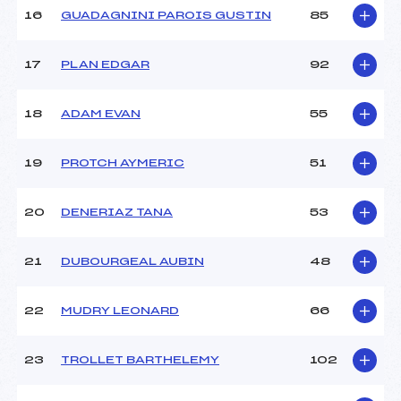
Température arrivée :
–
16
GUADAGNINI PAROIS GUSTIN
85
17
PLAN EDGAR
92
Pénalité appliquée :
63.4800
Catégorie :
U16
18
ADAM EVAN
55
19
PROTCH AYMERIC
51
20
DENERIAZ TANA
53
21
DUBOURGEAL AUBIN
48
22
MUDRY LEONARD
66
23
TROLLET BARTHELEMY
102