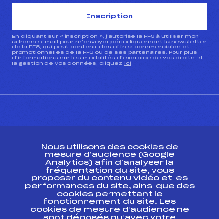
Inscription
En cliquant sur « inscription », j’autorise la FFS à utiliser mon
adresse email pour m’envoyer périodiquement la newsletter
de la FFS, qui peut contenir des offres commerciales et
promotionnelles de la FFS ou de ses partenaires. Pour plus
d’informations sur les modalités d’exercice de vos droits et
la gestion de vos données, cliquez
ici
CONTACT
Nous utilisons des cookies de
ESPACE PRESSE
mesure d’audience (Google
Analytics) afin d’analyser la
fréquentation du site, vous
Ressources
proposer du contenu vidéo et les
performances du site, ainsi que des
Pass’Neige
cookies permettant le
Projet sportif fédéral
fonctionnement du site. Les
cookies de mesure d’audience ne
Projet de performance fédéral
sont déposés qu’avec votre