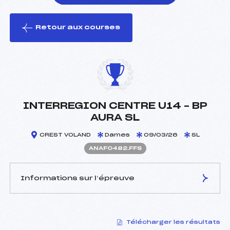
Retour aux courses
foi(s) le ski
INTERREGION CENTRE U14 – BP
AURA SL
CREST VOLAND
Dames
09/03/26
SL
ANAF0482.FFS
Informations sur l’épreuve
JURY DE COMPÉTITION
Télécharger les résultats
Délégué Technique :
GAIDET OCEANE (SA)