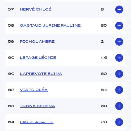
57
HERVÉ CHLOÉ
8
58
GASTAUD JURINE PAULINE
85
59
PICHOL AMBRE
2
60
LEPAGE LÉONIE
46
60
LAPREVOTE ELINA
62
62
VIARD CLÉA
84
63
IOGNA SERENA
69
64
FAURE AGATHE
23