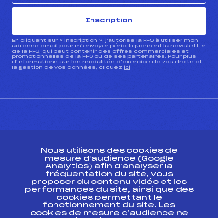
Inscription
En cliquant sur « inscription », j’autorise la FFS à utiliser mon
adresse email pour m’envoyer périodiquement la newsletter
de la FFS, qui peut contenir des offres commerciales et
promotionnelles de la FFS ou de ses partenaires. Pour plus
d’informations sur les modalités d’exercice de vos droits et
la gestion de vos données, cliquez
ici
CONTACT
Nous utilisons des cookies de
ESPACE PRESSE
mesure d’audience (Google
Analytics) afin d’analyser la
fréquentation du site, vous
Ressources
proposer du contenu vidéo et les
performances du site, ainsi que des
Pass’Neige
cookies permettant le
Projet sportif fédéral
fonctionnement du site. Les
cookies de mesure d’audience ne
Projet de performance fédéral