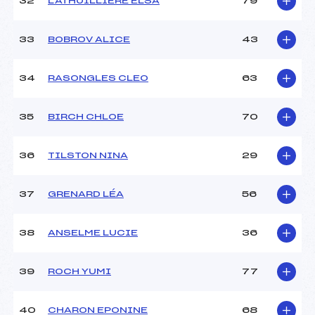
32
LATHUILLIERE ELSA
79
33
BOBROV ALICE
43
34
RASONGLES CLEO
63
35
BIRCH CHLOE
70
36
TILSTON NINA
29
37
GRENARD LÉA
56
38
ANSELME LUCIE
36
39
ROCH YUMI
77
40
CHARON EPONINE
68