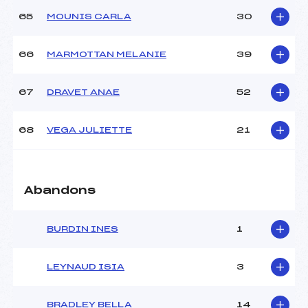
65
MOUNIS CARLA
30
66
MARMOTTAN MELANIE
39
67
DRAVET ANAE
52
68
VEGA JULIETTE
21
Abandons
BURDIN INES
1
LEYNAUD ISIA
3
BRADLEY BELLA
14