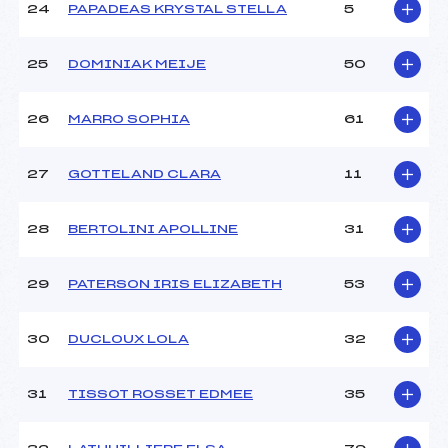
24
PAPADEAS KRYSTAL STELLA
5
25
DOMINIAK MEIJE
50
26
MARRO SOPHIA
61
27
GOTTELAND CLARA
11
28
BERTOLINI APOLLINE
31
29
PATERSON IRIS ELIZABETH
53
30
DUCLOUX LOLA
32
31
TISSOT ROSSET EDMEE
35