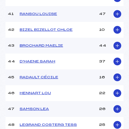
41
RANSOU LOUISE
47
42
BIZEL BIZELLOT CHLOE
10
43
BROCHARD MAELIE
44
44
D'HAENE SARAH
37
45
RADAULT CÉCILE
16
46
HENNART LOU
22
47
SAMSON LEA
26
48
LEGRAND COSTERG TESS
25