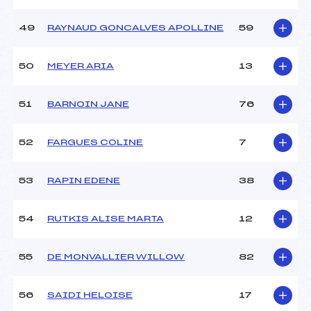
49
RAYNAUD GONCALVES APOLLINE
59
50
MEYER ARIA
13
51
BARNOIN JANE
76
52
FARGUES COLINE
7
53
RAPIN EDENE
38
54
RUTKIS ALISE MARTA
12
55
DE MONVALLIER WILLOW
82
56
SAIDI HELOISE
17