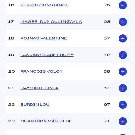
16
PERRIN CONSTANCE
75
Pénalité appliquée :
118.4700
Catégorie :
U14
17
MAGEE-DUMOULIN ZAYLA
28
18
POINAS VALENTINE
57
19
FANJAS CLARET ROMY
72
20
FRANCOIS VOLCY
58
21
HAYMAN OLIVIA
51
22
BURDIN LOU
67
23
CHARTRON MATHILDE
71