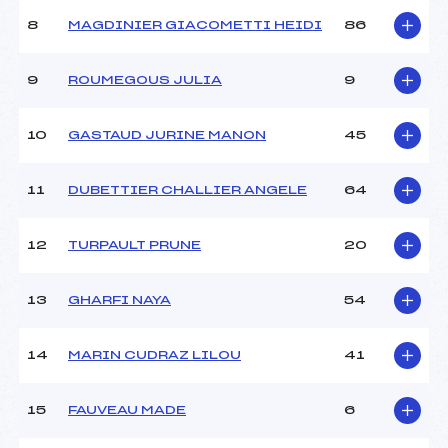
Ouvreurs B :
GIRAUD (SA)
8
MAGDINIER GIACOMETTI HEIDI
86
Ouvreurs C :
PORRET (SA)
Ouvreurs D :
–
Ouvreurs E :
–
9
ROUMEGOUS JULIA
9
Météo :
–
Neige :
–
10
GASTAUD JURINE MANON
45
MANCHE 2
11
DUBETTIER CHALLIER ANGELE
64
Nombre de portes :
44
Heure de départ :
11h21
12
TURPAULT PRUNE
20
Traceur :
OUVRIER-BUFFET (SA)
Ouvreurs A :
FROMAGET (SA)
13
GHARFI NAYA
54
Ouvreurs B :
GIRAUD (SA)
Ouvreurs C :
PORRET (SA)
Ouvreurs D :
–
14
MARIN CUDRAZ LILOU
41
Ouvreurs E :
–
Température départ :
–
15
FAUVEAU MADE
6
Température arrivée :
–