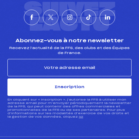
SUIVEZ
L'ACTU
Abonnez-vous à notre newsletter
Recevez l’actualité de la FFS, des clubs et des Équipes
de France.
Inscription
En cliquant sur « inscription », j’autorise la FFS à utiliser mon
adresse email pour m’envoyer périodiquement la newsletter
de la FFS, qui peut contenir des offres commerciales et
promotionnelles de la FFS ou de ses partenaires. Pour plus
d’informations sur les modalités d’exercice de vos droits et
la gestion de vos données, cliquez
ici