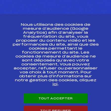
CONTACT
Nous utilisons des cookies de
ESPACE PRESSE
mesure d’audience (Google
Analytics) afin d’analyser la
fréquentation du site, vous
Ressources
proposer du contenu vidéo et les
performances du site, ainsi que des
Pass’Neige
cookies permettant le
Projet sportif fédéral
fonctionnement du site. Les
cookies de mesure d’audience ne
Projet de performance fédéral
sont déposés qu’avec votre
Antidopage
consentement. Vous pouvez
Pôle Développement, Formation, Suivi
accepter, refuser ou personnaliser
Scientifique
vos choix à tout moment. Pour
Listes ministérielles
obtenir plus d'informations sur
notre gestion des cookies, cliquez
Pôle vie de l’athlète
ici
.
Enseignement professionnel
Informatique et chronométrage
Circuits
TOUT ACCEPTER
Carrières
Développement des habiletés mentales
TOUT REFUSER