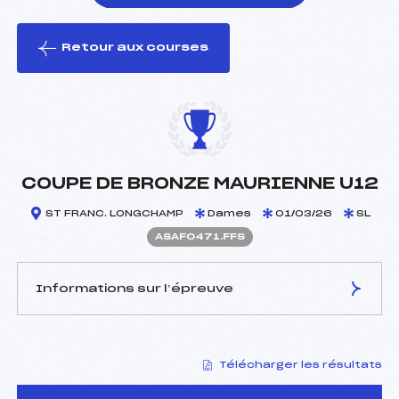
Retour aux courses
foi(s) le ski
COUPE DE BRONZE MAURIENNE U12
ST FRANC. LONGCHAMP
Dames
01/03/26
SL
ASAF0471.FFS
Informations sur l’épreuve
JURY DE COMPÉTITION
Télécharger les résultats
Délégué Technique :
GAINETDINOFF SAMY
(SA)