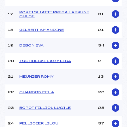
Pénalité appliquée :
230.0000
Catégorie :
U12
PORTIGLIATTI PRESA LABRUNE
17
31
CHLOE
18
GILBERT AMANDINE
21
19
DEBON EVA
34
20
TUCHOLSKI LAMY LISA
2
21
MEUNIER ROMY
13
22
CHARDON MILA
26
23
BOROT FILLIOL LUCILE
28
24
PELLICIER LILOU
37