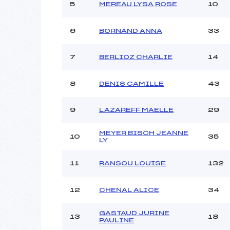
Ouvreurs C :
5
MEREAU LYSA ROSE
10
Ouvreurs D :
Ouvreurs E :
6
BORNAND ANNA
33
Météo :
Neige :
7
BERLIOZ CHARLIE
14
Pénalité appliquée :
8
DENIS CAMILLE
43
Catégorie :
9
LAZAREFF MAELLE
29
MEYER BISCH JEANNE
10
35
LY
11
RANSOU LOUISE
132
12
CHENAL ALICE
34
GASTAUD JURINE
13
18
PAULINE