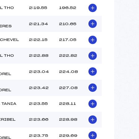
L THO
2:19.55
196.52
2:21.34
210.65
IRES
CHEVEL
2:22.15
217.05
L THO
2:22.88
222.82
2:23.04
224.08
OREL
2:23.42
227.08
OREL
 TANIA
2:23.55
228.11
ERIBEL
2:23.66
228.98
2:23.75
229.69
OREL