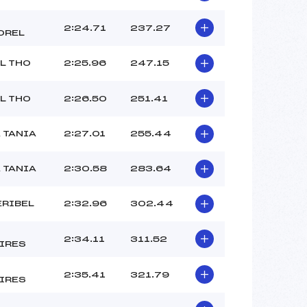
2:24.71
237.27
OREL
L THO
2:25.96
247.15
L THO
2:26.50
251.41
 TANIA
2:27.01
255.44
 TANIA
2:30.58
283.64
ERIBEL
2:32.96
302.44
2:34.11
311.52
IRES
2:35.41
321.79
IRES