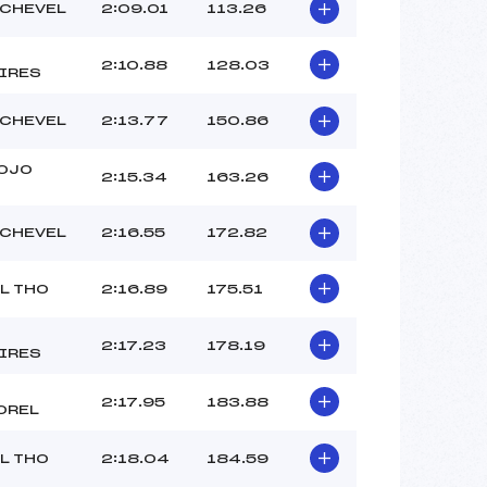
–
CHEVEL
2:09.01
113.26
–
–
2:10.88
128.03
IRES
 :
–
 :
–
CHEVEL
2:13.77
150.86
OJO
2:15.34
163.26
CHEVEL
2:16.55
172.82
L THO
2:16.89
175.51
2:17.23
178.19
IRES
2:17.95
183.88
OREL
L THO
2:18.04
184.59