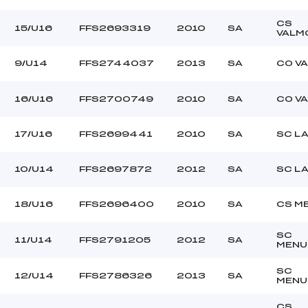
CS
15/U16
FFS2693319
2010
SA
VALM
9/U14
FFS2744037
2013
SA
CO VA
16/U16
FFS2700749
2010
SA
CO VA
17/U16
FFS2699441
2010
SA
SC LA
10/U14
FFS2697872
2012
SA
SC LA
18/U16
FFS2696400
2010
SA
CS M
SC
11/U14
FFS2791205
2012
SA
MENU
SC
12/U14
FFS2786326
2013
SA
MENU
CS