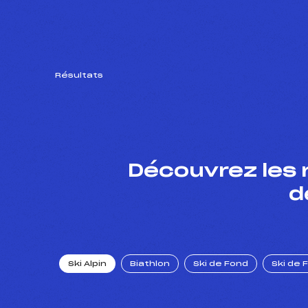
Résultats
Découvrez les 
d
Ski Alpin
Biathlon
Ski de Fond
Ski de 