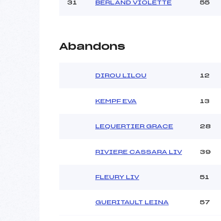
31
BERLAND VIOLETTE
55
Abandons
DIROU LILOU
12
KEMPF EVA
13
LEQUERTIER GRACE
28
RIVIERE CASSARA LIV
39
FLEURY LIV
51
GUERITAULT LEINA
57