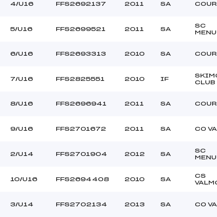
–
Ouvreurs C :
4/U16
FFS2692137
2011
SA
COUR
–
Ouvreurs D :
–
Ouvreurs E :
SC
5/U16
FFS2699521
2011
SA
MENU
–
Température départ
–
Température arrivée
6/U16
FFS2693313
2010
SA
COUR
SKIM
104.2600
7/U16
FFS2825551
2010
IF
CLUB
U14+U16
8/U16
FFS2696941
2011
SA
COUR
9/U16
FFS2701672
2011
SA
CO VA
SC
2/U14
FFS2701904
2012
SA
MENU
CS
10/U16
FFS2694408
2010
SA
VALM
3/U14
FFS2702134
2013
SA
CO VA