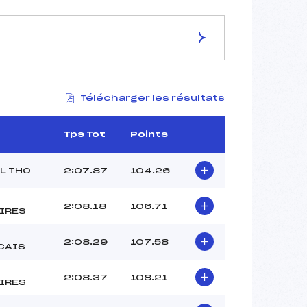
ES DE LA PISTE
Télécharger les résultats
STADE DE SLALOM
2155
1860
Tps Tot
Points
295
4336/01/23
L THO
2:07.87
104.26
2:08.18
106.71
IRES
41
2:08.29
107.58
12H25
CAIS
ROUSTAIN (SA)
–
2:08.37
108.21
IRES
–