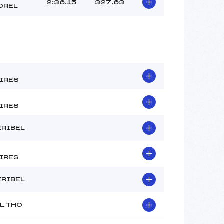
2:36.15
327.63
OREL
IRES
IRES
ERIBEL
IRES
ERIBEL
L THO