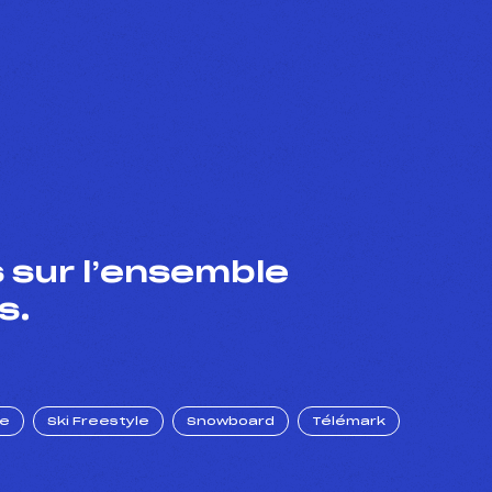
 sur l’ensemble
s.
ue
Ski Freestyle
Snowboard
Télémark