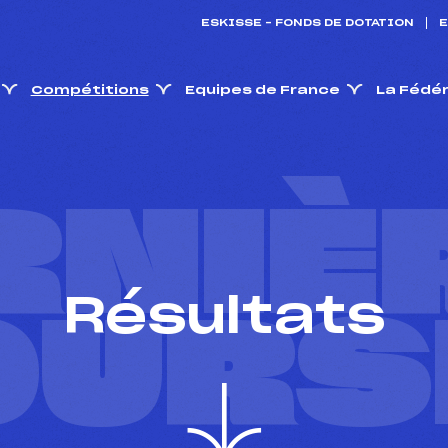
ESKISSE – FONDS DE DOTATION
E
Compétitions
Equipes de France
La Fédé
RNIÈ
Résultats
OURS