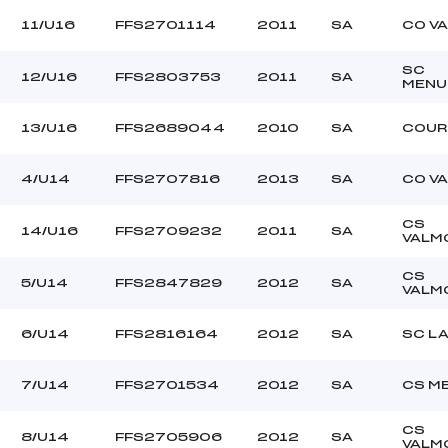
11/U16
FFS2701114
2011
SA
CO VA
SC
12/U16
FFS2803753
2011
SA
MENU
13/U16
FFS2689044
2010
SA
COUR
4/U14
FFS2707816
2013
SA
CO VA
CS
14/U16
FFS2709232
2011
SA
VALM
CS
5/U14
FFS2847829
2012
SA
VALM
6/U14
FFS2816164
2012
SA
SC LA
7/U14
FFS2701534
2012
SA
CS M
CS
8/U14
FFS2705906
2012
SA
VALM