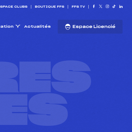
SPACE CLUBS
BOUTIQUE FFS
FFS TV
ration
Actualités
Espace Licencié
RES
ES