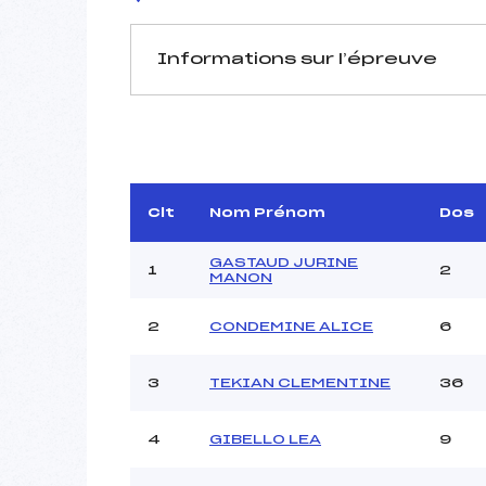
Informations sur l’épreuve
JURY DE COMPÉTITION
Délégué Technique :
ROUX-V
Arbitre :
Assistant :
Clt
Nom Prénom
Dos
Dir. Epreuve :
BE
GASTAUD JURINE
1
2
MANON
2
CONDEMINE ALICE
6
MANCHE 1
Nombre de portes :
3
TEKIAN CLEMENTINE
36
Heure de départ :
Traceur :
Ouvreurs A :
4
GIBELLO LEA
9
Ouvreurs B :