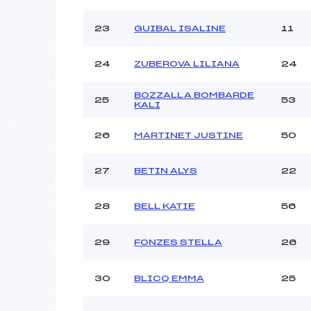
23
GUIBAL ISALINE
11
24
ZUBEROVA LILIANA
24
BOZZALLA BOMBARDE
25
53
KALI
26
MARTINET JUSTINE
50
27
BETIN ALYS
22
28
BELL KATIE
56
29
FONZES STELLA
26
30
BLICQ EMMA
25