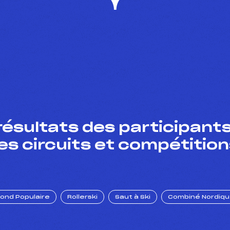
résultats des participants
es circuits et compétition
Fond Populaire
Rollerski
Saut à Ski
Combiné Nordiq