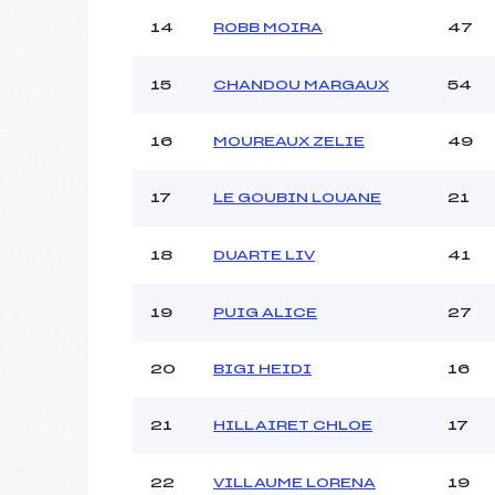
14
ROBB MOIRA
47
15
CHANDOU MARGAUX
54
16
MOUREAUX ZELIE
49
17
LE GOUBIN LOUANE
21
18
DUARTE LIV
41
19
PUIG ALICE
27
20
BIGI HEIDI
16
21
HILLAIRET CHLOE
17
22
VILLAUME LORENA
19