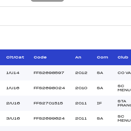
CARACTÉRISTIQU
OLLON GREGORY (SA)
Piste :
BAL BASTIEN (SA)
Altitude départ :
–
Altitude arrivée :
Clt/Cat
Code
An
Com
Club
LLIN GUILLAUME (SA)
Dénivelé :
Homologation :
1/U14
FFS2698597
2012
SA
CO VA
SC
1/U16
FFS2698024
2010
SA
MANCHE 2
MENU
42
Nombre de portes :
STA
2/U16
FFS2701515
2011
IF
10h20
Heure de départ :
FRAN
GUILLOT (SA)
Traceur :
SC
–
Ouvreurs A :
3/U16
FFS2699624
2011
SA
MENU
–
Ouvreurs B :