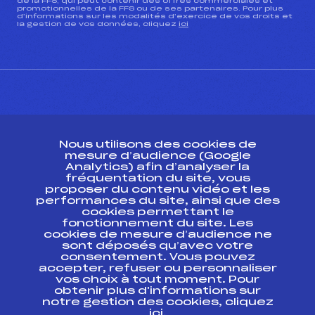
de la FFS, qui peut contenir des offres commerciales et
promotionnelles de la FFS ou de ses partenaires. Pour plus
d’informations sur les modalités d’exercice de vos droits et
la gestion de vos données, cliquez
ici
CONTACT
Nous utilisons des cookies de
ESPACE PRESSE
mesure d’audience (Google
Analytics) afin d’analyser la
fréquentation du site, vous
Ressources
proposer du contenu vidéo et les
performances du site, ainsi que des
Pass’Neige
cookies permettant le
Projet sportif fédéral
fonctionnement du site. Les
cookies de mesure d’audience ne
Projet de performance fédéral
sont déposés qu’avec votre
Antidopage
consentement. Vous pouvez
Pôle Développement, Formation, Suivi
accepter, refuser ou personnaliser
Scientifique
vos choix à tout moment. Pour
Listes ministérielles
obtenir plus d'informations sur
notre gestion des cookies, cliquez
Pôle vie de l’athlète
ici
.