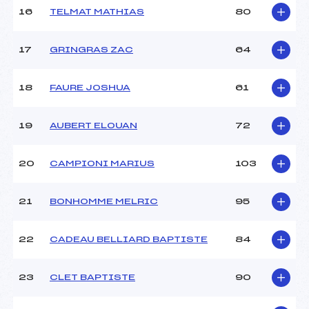
16
TELMAT MATHIAS
80
Pénalité appliquée :
82.8400
Catégorie :
U18->Mas
17
GRINGRAS ZAC
64
18
FAURE JOSHUA
61
19
AUBERT ELOUAN
72
20
CAMPIONI MARIUS
103
21
BONHOMME MELRIC
95
22
CADEAU BELLIARD BAPTISTE
84
23
CLET BAPTISTE
90