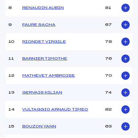
Ouvreurs B :
GOSSEINE (DA)
8
RENAUDIN AUBIN
81
Ouvreurs C :
STANCHINA (DA)
Ouvreurs D :
–
Ouvreurs E :
–
9
FAURE SACHA
67
Météo :
–
Neige :
–
10
RIONDET VIRGILE
78
MANCHE 2
11
BARNIER TIMOTHE
76
Nombre de portes :
42
Heure de départ :
12:35
12
MATHEVET AMBROISE
70
Traceur :
MIDOL (MB)
Ouvreurs A :
MORICEAU (DA)
13
GERVAIS KILIAN
74
Ouvreurs B :
GOSSEINE (DA)
Ouvreurs C :
STANCHINA (DA)
Ouvreurs D :
–
14
VULTAGGIO ARNAUD TIMEO
82
Ouvreurs E :
–
Température départ :
–
15
BOUZON YANN
63
Température arrivée :
–