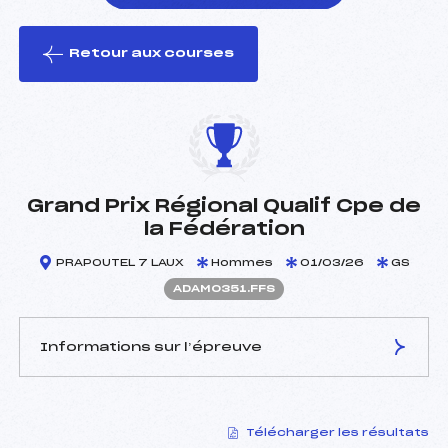
Retour aux courses
foi(s) le ski
Grand Prix Régional Qualif Cpe de
la Fédération
PRAPOUTEL 7 LAUX
Hommes
01/03/26
GS
ADAM0351.FFS
Informations sur l’épreuve
JURY DE COMPÉTITION
Télécharger les résultats
Délégué Technique :
RUTGÉ THIERRY (DA)