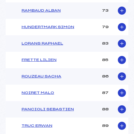
RAMBAUD ALBAN
73
HUNDERTMARK SIMON
79
LORANS RAPHAEL
83
FRETTE LILIEN
85
ROUZEAU SACHA
86
NOIRET MALO
87
PANCIOLI SEBASTIEN
88
TRUC ERWAN
89