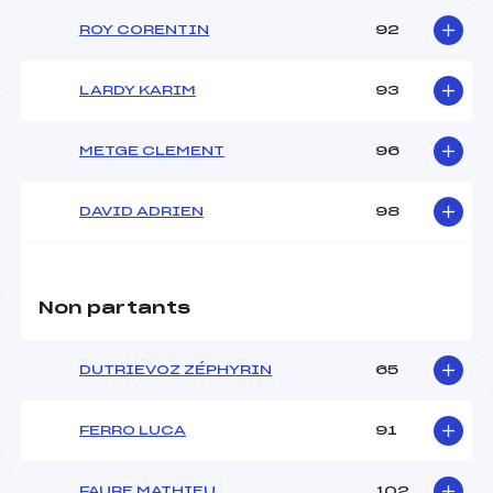
ROY CORENTIN
92
LARDY KARIM
93
METGE CLEMENT
96
DAVID ADRIEN
98
Non partants
DUTRIEVOZ ZÉPHYRIN
65
FERRO LUCA
91
FAURE MATHIEU
102