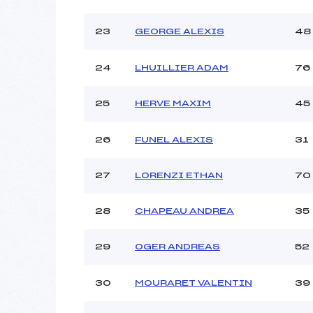
23
GEORGE ALEXIS
48
24
LHUILLIER ADAM
76
25
HERVE MAXIM
45
26
FUNEL ALEXIS
31
27
LORENZI ETHAN
70
28
CHAPEAU ANDREA
35
29
OGER ANDREAS
52
30
MOURARET VALENTIN
39