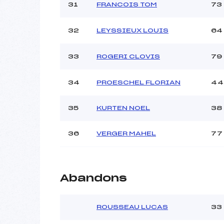
31
FRANCOIS TOM
73
32
LEYSSIEUX LOUIS
64
33
ROGERI CLOVIS
79
34
PROESCHEL FLORIAN
44
35
KURTEN NOEL
38
36
VERGER MAHEL
77
Abandons
ROUSSEAU LUCAS
33