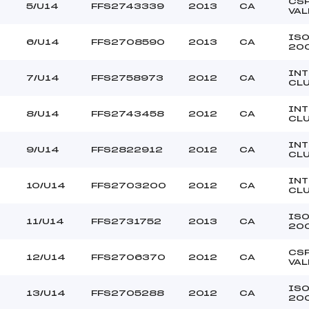
FERRIER (CA)
Ouvreurs C :
CS
5/U14
FFS2743339
2013
CA
VAL
MOREL (CA)
Ouvreurs D :
–
Ouvreurs E :
IS
6/U14
FFS2708590
2013
CA
20
–
Température départ
–
Température arrivée
INT
7/U14
FFS2758973
2012
CA
CL
INT
164.0500
8/U14
FFS2743458
2012
CA
CL
U14
INT
9/U14
FFS2822912
2012
CA
CL
INT
10/U14
FFS2703200
2012
CA
CL
IS
11/U14
FFS2731752
2013
CA
20
CS
12/U14
FFS2706370
2012
CA
VAL
IS
13/U14
FFS2705288
2012
CA
20