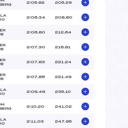
FERRIER (CA)
PM
2:05.92
205.29
BERG
MOREL (CA)
–
OLA
2:06.34
208.80
00
 :
–
 :
–
ER
2:06.80
212.64
UB
ER
2:07.30
216.81
UB
ER
2:07.83
221.24
UB
ER
2:07.86
221.49
UB
OLA
2:09.49
235.10
00
PM
2:10.20
241.02
BERG
OLA
2:11.03
247.95
00