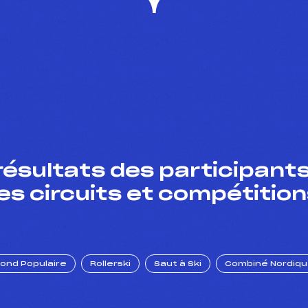
résultats des participants
es circuits et compétition
Fond Populaire
Rollerski
Saut à Ski
Combiné Nordiq