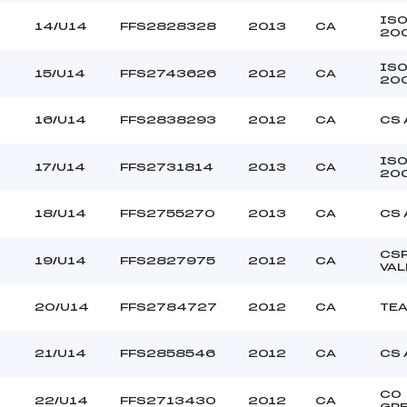
IS
14/U14
FFS2828328
2013
CA
20
IS
15/U14
FFS2743626
2012
CA
20
16/U14
FFS2838293
2012
CA
CS 
IS
17/U14
FFS2731814
2013
CA
20
18/U14
FFS2755270
2013
CA
CS 
CS
19/U14
FFS2827975
2012
CA
VAL
20/U14
FFS2784727
2012
CA
TEA
21/U14
FFS2858546
2012
CA
CS 
CO
22/U14
FFS2713430
2012
CA
GR