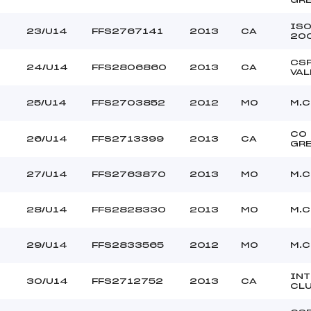
IS
23/U14
FFS2767141
2013
CA
20
CS
24/U14
FFS2806860
2013
CA
VAL
25/U14
FFS2703852
2012
MO
M.C
CO
26/U14
FFS2713399
2013
CA
GR
27/U14
FFS2763870
2013
MO
M.C
28/U14
FFS2828330
2013
MO
M.C
29/U14
FFS2833565
2012
MO
M.C
INT
30/U14
FFS2712752
2013
CA
CL