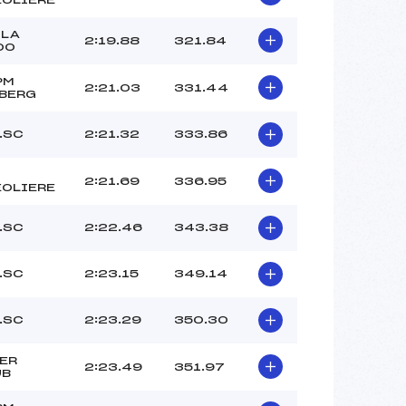
OLA
2:19.88
321.84
00
PM
2:21.03
331.44
BERG
.SC
2:21.32
333.86
2:21.69
336.95
EOLIERE
.SC
2:22.46
343.38
.SC
2:23.15
349.14
.SC
2:23.29
350.30
ER
2:23.49
351.97
UB