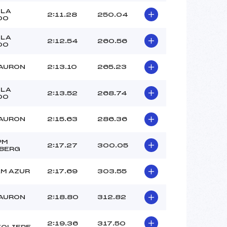
OLA
2:11.28
250.04
00
OLA
2:12.54
260.56
00
AURON
2:13.10
265.23
OLA
2:13.52
268.74
00
AURON
2:15.63
286.36
PM
2:17.27
300.05
BERG
M AZUR
2:17.69
303.55
AURON
2:18.80
312.82
2:19.36
317.50
EOLIERE