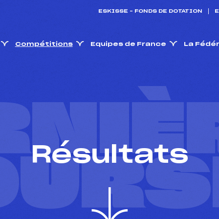
ESKISSE – FONDS DE DOTATION
E
Compétitions
Equipes de France
La Fédé
RNIÈ
Résultats
OURS