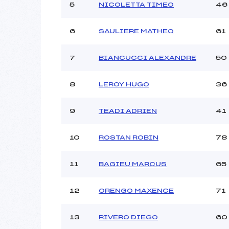
Ouvreurs C :
5
NICOLETTA TIMEO
46
Ouvreurs D :
Ouvreurs E :
6
SAULIERE MATHEO
61
Météo :
Neige :
7
BIANCUCCI ALEXANDRE
50
Pénalité appliquée :
8
LEROY HUGO
36
Catégorie :
9
TEADI ADRIEN
41
10
ROSTAN ROBIN
78
11
BAGIEU MARCUS
65
12
ORENGO MAXENCE
71
13
RIVERO DIEGO
60