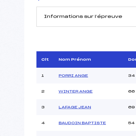
Informations sur l’épreuve
JURY DE COMPÉTITION
Délégué Technique :
A
Arbitre :
Assistant :
Clt
Nom Prénom
Do
Dir. Epreuve :
1
PORRI ANGE
34
2
WINTER ANGE
66
MANCHE 1
Nombre de portes :
3
LAFAGE JEAN
69
Heure de départ :
Traceur :
Ouvreurs A :
4
BAUDOIN BAPTISTE
54
Ouvreurs B :