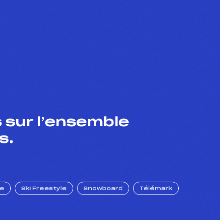
 sur l’ensemble
s.
ue
Ski Freestyle
Snowboard
Télémark