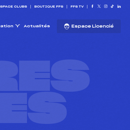
SPACE CLUBS
BOUTIQUE FFS
FFS TV
ration
Actualités
Espace Licencié
RES
ES