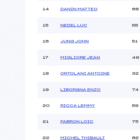
14
DANIN MATTEO
68
15
NEDEL LUC
55
16
JUNG JOHN
51
17
MIGLIORE JEAN
49
18
ORTOLANI ANTOINE
32
19
LIBORGNA ENZO
74
20
RICCA LEMMY
59
21
FABRON LOIC
75
22
MICHEL THIBAULT
62