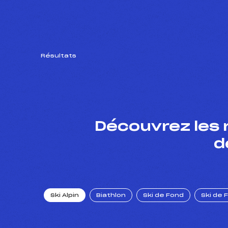
Résultats
Découvrez les 
d
Ski Alpin
Biathlon
Ski de Fond
Ski de 