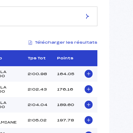
ES DE LA PISTE
Télécharger les résultats
STADE DE COMPETITION
2233
1950
b
Tps Tot
Points
283
4560/12/24
OLA
2:00.98
164.05
00
OLA
2:02.43
176.16
00
40
OLA
2:04.04
189.60
12H00
00
MARCELLINI (CA)
LESCANNE (MO)
2:05.02
197.78
LMIANE
BOURGERY (CA)