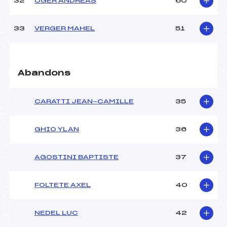
32
OGER ANDREAS
60
33
VERGER MAHEL
51
Abandons
CARATTI JEAN-CAMILLE
35
GHIO YLAN
36
AGOSTINI BAPTISTE
37
FOLTETE AXEL
40
NEDEL LUC
42