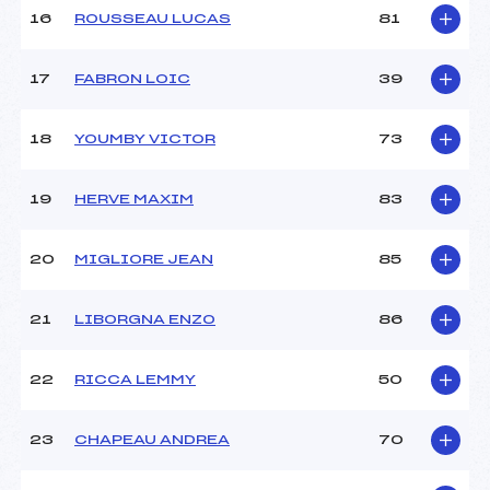
16
ROUSSEAU LUCAS
81
Pénalité appliquée :
162.1700
Catégorie :
U14
17
FABRON LOIC
39
18
YOUMBY VICTOR
73
19
HERVE MAXIM
83
20
MIGLIORE JEAN
85
21
LIBORGNA ENZO
86
22
RICCA LEMMY
50
23
CHAPEAU ANDREA
70