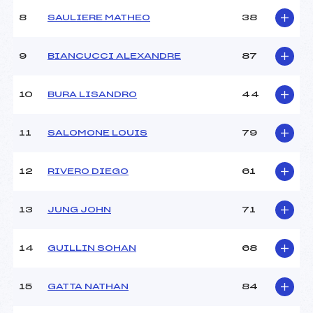
Ouvreurs B :
BARENGO (CA)
8
SAULIERE MATHEO
38
Ouvreurs C :
AST (CA)
Ouvreurs D :
–
Ouvreurs E :
–
9
BIANCUCCI ALEXANDRE
87
Météo :
–
Neige :
–
10
BURA LISANDRO
44
MANCHE 2
11
SALOMONE LOUIS
79
Nombre de portes :
50
Heure de départ :
11h45
12
RIVERO DIEGO
61
Traceur :
MELAN (CA)
Ouvreurs A :
REGOUBY (CA)
13
JUNG JOHN
71
Ouvreurs B :
BARENGO (CA)
Ouvreurs C :
AST (CA)
Ouvreurs D :
–
14
GUILLIN SOHAN
68
Ouvreurs E :
–
Température départ :
–
15
GATTA NATHAN
84
Température arrivée :
–