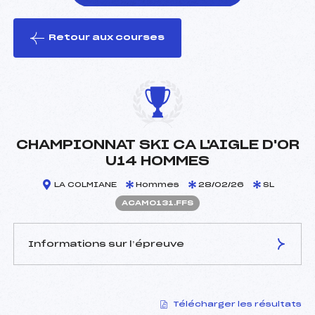
Retour aux courses
foi(s) le ski
CHAMPIONNAT SKI CA L'AIGLE D'OR
U14 HOMMES
LA COLMIANE
Hommes
28/02/26
SL
ACAM0131.FFS
Informations sur l’épreuve
JURY DE COMPÉTITION
Télécharger les résultats
Délégué Technique :
CRISTIN JÉRÔME (CA)