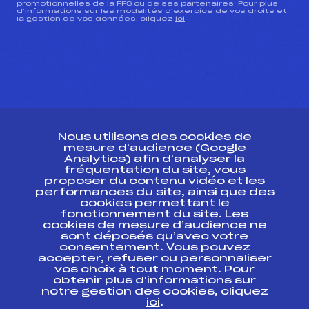
promotionnelles de la FFS ou de ses partenaires. Pour plus
d’informations sur les modalités d’exercice de vos droits et
la gestion de vos données, cliquez
ici
CONTACT
Nous utilisons des cookies de
ESPACE PRESSE
mesure d’audience (Google
Analytics) afin d’analyser la
fréquentation du site, vous
Ressources
proposer du contenu vidéo et les
performances du site, ainsi que des
Pass’Neige
cookies permettant le
Projet sportif fédéral
fonctionnement du site. Les
cookies de mesure d’audience ne
Projet de performance fédéral
sont déposés qu’avec votre
Antidopage
consentement. Vous pouvez
Pôle Développement, Formation, Suivi
accepter, refuser ou personnaliser
Scientifique
vos choix à tout moment. Pour
Listes ministérielles
obtenir plus d'informations sur
notre gestion des cookies, cliquez
Pôle vie de l’athlète
ici
.