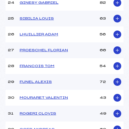
24
GINESY GABRIEL
82
25
SIBILIA LOUIS
63
26
LHUILLIER ADAM
56
27
PROESCHEL FLORIAN
66
28
FRANCOIS TOM
54
29
FUNEL ALEXIS
72
30
MOURARET VALENTIN
43
31
ROGERI CLOVIS
49