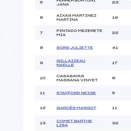
FERRER BORTONI
Ouvreurs C :
5
23
JANA
Ouvreurs D :
Ouvreurs E :
AIXAS MARTINEZ
6
19
MARTINA
Météo :
Neige :
PINTADO MEZERETE
7
22
MIA
Pénalité appliquée :
8
SORS JULIETTE
41
Catégorie :
GILLAIZEAU
9
17
NAELLE
CASASAYAS
10
6
MASSANA VINYET
11
STAFFORD NEIGE
5
12
GARCÈS MARGOT
11
COMET BARTHE
13
32
LISA