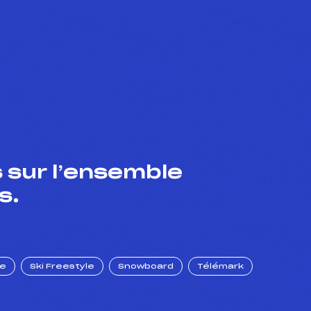
 sur l’ensemble
s.
ue
Ski Freestyle
Snowboard
Télémark