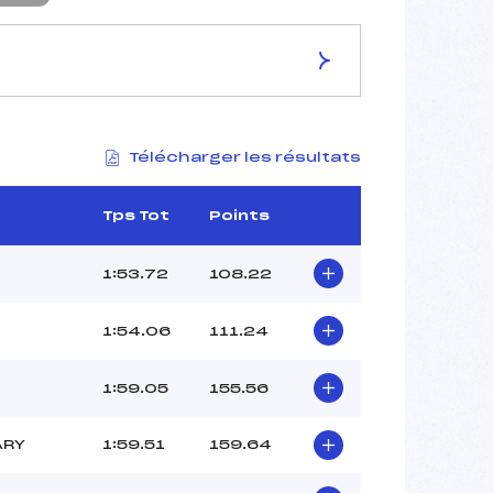
ES DE LA PISTE
Télécharger les résultats
–
2480
2240
Tps Tot
Points
240
–
1:53.72
108.22
1:54.06
111.24
37
1:59.05
155.56
11:45
CARRERAS POL (AN)
ARY
1:59.51
159.64
FERNANDEZ MARTI ()
PRAT NOAH ()