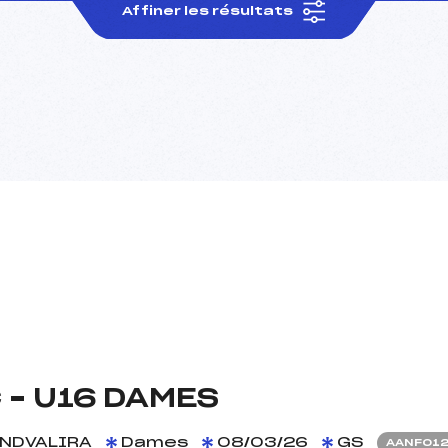
Affiner les résultats
– U16 DAMES
ANDVALIRA
Dames
08/03/26
GS
AANF012