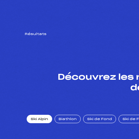
Résultats
Découvrez les 
d
Ski Alpin
Biathlon
Ski de Fond
Ski de 