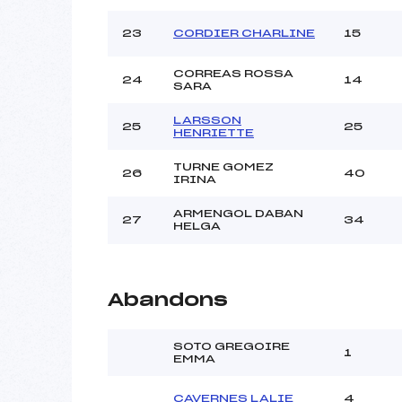
23
CORDIER CHARLINE
15
CORREAS ROSSA
24
14
SARA
LARSSON
25
25
HENRIETTE
TURNE GOMEZ
26
40
IRINA
ARMENGOL DABAN
27
34
HELGA
Abandons
SOTO GREGOIRE
1
EMMA
CAVERNES LALIE
4