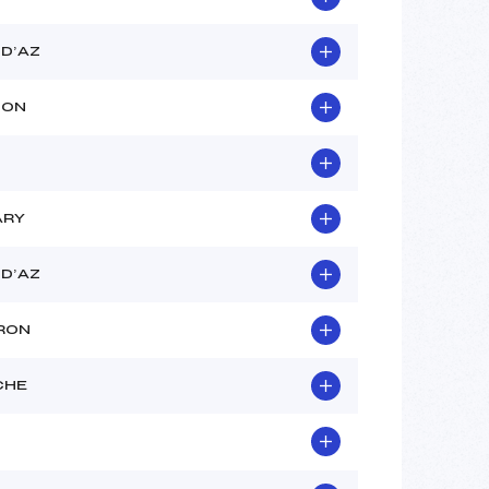
D’AZ
HON
ARY
D’AZ
RON
CHE