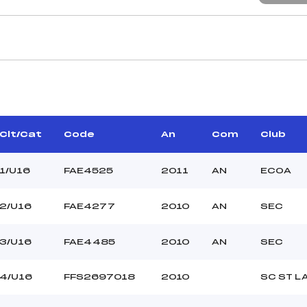
CARACTÉRISTIQU
MITJANA MARC ()
Piste :
COLL XAVIER ()
Altitude départ :
–
Altitude arrivée :
Clt/Cat
Code
An
Com
Club
BOUSQUET DAMIEN ()
Dénivelé :
Homologation :
1/U16
FAE4525
2011
AN
ECOA
2/U16
FAE4277
2010
AN
SEC
MANCHE 2
39
Nombre de portes :
3/U16
FAE4485
2010
AN
SEC
9:45:
Heure de départ :
PLANELLA JAN (AN)
Traceur :
4/U16
FFS2697018
2010
SC ST L
ANTOR NAIA ()
Ouvreurs A :
XARPELL NAIA ()
Ouvreurs B :