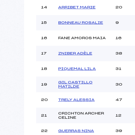
14
ARRIBET MARIE
20
15
BONNEAU ROSALIE
9
16
FANE AMOROS MAIA
16
17
ZNIBER ADÈLE
38
18
PIQUEMAL LILA
31
GIL CASTILLO
19
30
MATILDE
20
TRELY ALESSIA
47
CRICHTON ARCHER
21
12
CELINE
22
GUERRAS NINA
39