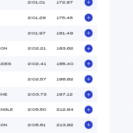
TOSSEN TOMMY ()
2:01.01
172.97
GANZA NAHUEL ()
–
2:01.29
175.45
 :
–
 :
–
2:01.97
181.49
HON
2:02.21
183.62
UDES
2:02.41
185.40
2:02.57
186.82
CHE
2:03.73
197.12
ANGLE
2:05.50
212.84
HON
2:05.61
213.82