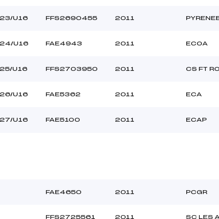
23/U16
FFS2690455
2011
PYRENE
24/U16
FAE4943
2011
ECOA
25/U16
FFS2703950
2011
CS FT R
26/U16
FAE5362
2011
ECA
27/U16
FAE5100
2011
ECAP
FAE4650
2011
PCGR
FFS2725561
2011
SC LES 