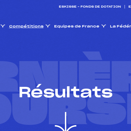
ESKISSE – FONDS DE DOTATION
E
Compétitions
Equipes de France
La Fédé
RNIÈ
Résultats
OURS