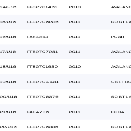
14/U16
FFS2701461
2010
AVALAN
15/U16
FFS2706286
2011
SC ST L
16/U16
FAE4841
2011
PCGR
17/U16
FFS2707231
2011
AVALAN
18/U16
FFS2701630
2010
AVALAN
19/U16
FFS2704431
2011
CS FT R
20/U16
FFS2706376
2011
SC ST L
21/U16
FAE4736
2011
ECOA
22/U16
FFS2706335
2011
SC ST L