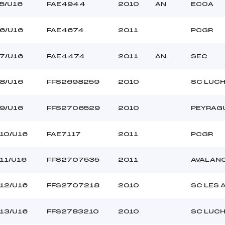
SOTO ESTEL ()
Ouvreurs C :
5/U16
FAE4944
2010
AN
ECOA
–
Ouvreurs D :
–
Ouvreurs E :
6/U16
FAE4674
2011
PCGR
–
Température départ
–
Température arrivée
7/U16
FAE4474
2011
AN
SEC
108.2200
8/U16
FFS2698259
2010
SC LUC
U16
9/U16
FFS2706529
2010
PEYRAG
10/U16
FAE7117
2011
PCGR
11/U16
FFS2707535
2011
AVALAN
12/U16
FFS2707218
2010
SC LES 
13/U16
FFS2783210
2010
SC LUC