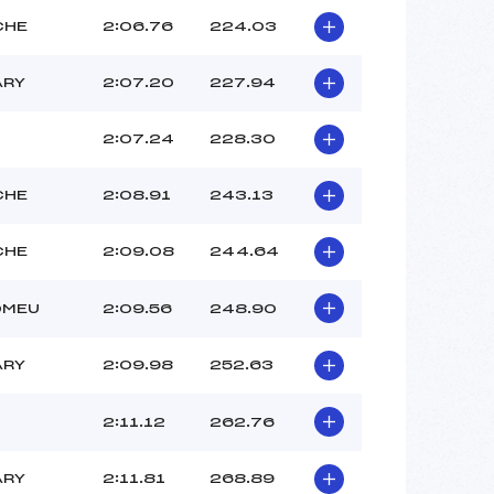
CHE
2:06.76
224.03
ARY
2:07.20
227.94
2:07.24
228.30
CHE
2:08.91
243.13
CHE
2:09.08
244.64
OMEU
2:09.56
248.90
ARY
2:09.98
252.63
2:11.12
262.76
ARY
2:11.81
268.89