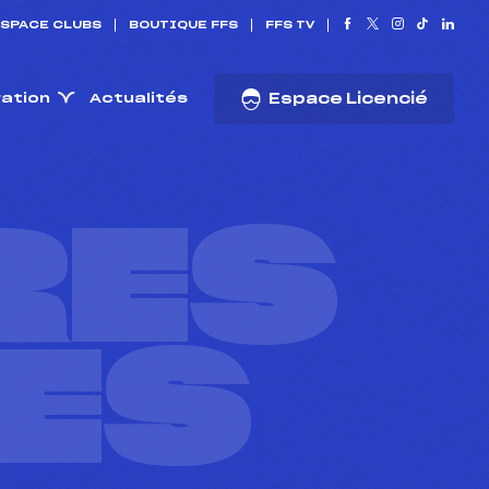
SPACE CLUBS
BOUTIQUE FFS
FFS TV
ration
Actualités
Espace Licencié
RES
ES