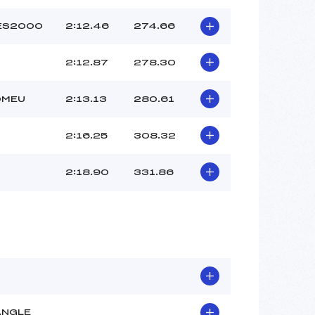
ES2000
2:12.46
274.66
2:12.87
278.30
OMEU
2:13.13
280.61
2:16.25
308.32
2:18.90
331.86
ANGLE