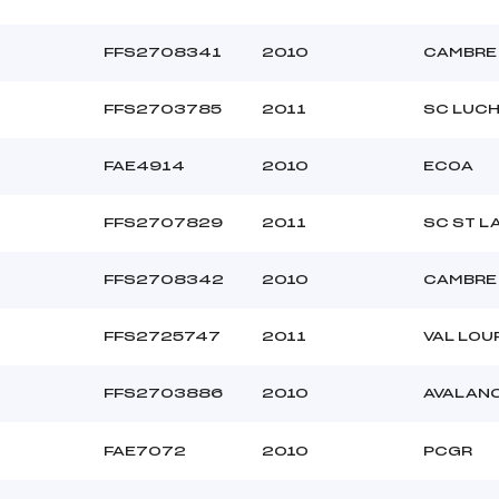
FFS2708341
2010
CAMBRE 
FFS2703785
2011
SC LUC
FAE4914
2010
ECOA
FFS2707829
2011
SC ST L
FFS2708342
2010
CAMBRE 
FFS2725747
2011
VAL LOU
FFS2703886
2010
AVALAN
FAE7072
2010
PCGR