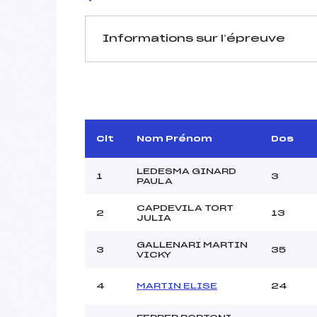
Informations sur l’épreuve
JURY DE COMPÉTITION
Délégué Technique :
Arbitre :
Assistant :
Clt
Nom Prénom
Dos
Dir. Epreuve :
LEDESMA GINARD
1
3
PAULA
CAPDEVILA TORT
2
13
MANCHE 1
JULIA
Nombre de portes :
GALLENARI MARTIN
3
35
Heure de départ :
VICKY
Traceur :
4
MARTIN ELISE
24
Ouvreurs A :
Ouvreurs B :