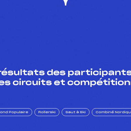
résultats des participants
es circuits et compétition
Fond Populaire
Rollerski
Saut à Ski
Combiné Nordiq