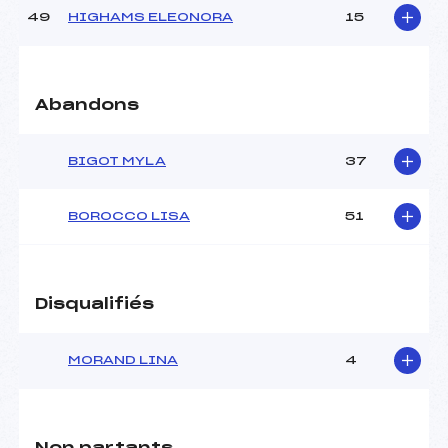
49
HIGHAMS ELEONORA
15
Abandons
BIGOT MYLA
37
BOROCCO LISA
51
Disqualifiés
MORAND LINA
4