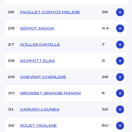
25
MAILLET CONTOZ MELINE
35
26
GOMOT ANOUK
44
27
WILLIS CAMILLE
7
28
SCHMITT ELSA
3
29
CHEVRAT CHARLINE
39
30
GROSSET GRANGE MANON
5
31
CARUSO LOUNEA
32
32
ROLET YSOLINE
50