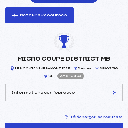
Retour aux courses
foi(s) le ski
MICRO COUPE DISTRICT MB
LES CONTAMINES-MONTJOIE
Dames
28/02/26
GS
AMBF0901
Informations sur l’épreuve
JURY DE COMPÉTITION
Télécharger les résultats
Délégué Technique :
BURATTI QUENTIN (MB)
Arbitre :
PERRIN QUENTIN (MB)