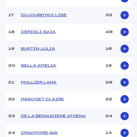
Pénalité appliquée :
–
17
DUJOURD'HUI LISE
33
Catégorie :
U10
18
CERIOLI GAÏA
48
19
BURTIN JULIA
18
20
SELLA AMELIA
19
21
MOLLIER LANA
28
22
HASCOET CLAIRE
22
23
DE LA BERAUDIERE ATHENA
24
24
CRAWFORD AVA
14