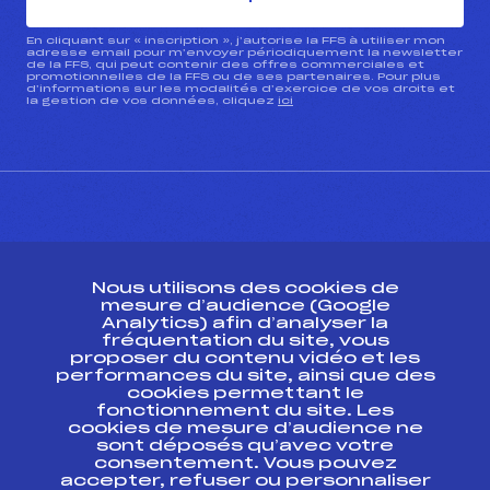
En cliquant sur « inscription », j’autorise la FFS à utiliser mon
adresse email pour m’envoyer périodiquement la newsletter
de la FFS, qui peut contenir des offres commerciales et
promotionnelles de la FFS ou de ses partenaires. Pour plus
d’informations sur les modalités d’exercice de vos droits et
la gestion de vos données, cliquez
ici
CONTACT
Nous utilisons des cookies de
ESPACE PRESSE
mesure d’audience (Google
Analytics) afin d’analyser la
fréquentation du site, vous
Ressources
proposer du contenu vidéo et les
performances du site, ainsi que des
Pass’Neige
cookies permettant le
Projet sportif fédéral
fonctionnement du site. Les
cookies de mesure d’audience ne
Projet de performance fédéral
sont déposés qu’avec votre
Antidopage
consentement. Vous pouvez
Pôle Développement, Formation, Suivi
accepter, refuser ou personnaliser