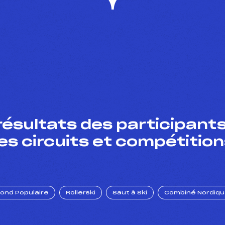
résultats des participants
es circuits et compétition
Fond Populaire
Rollerski
Saut à Ski
Combiné Nordiq