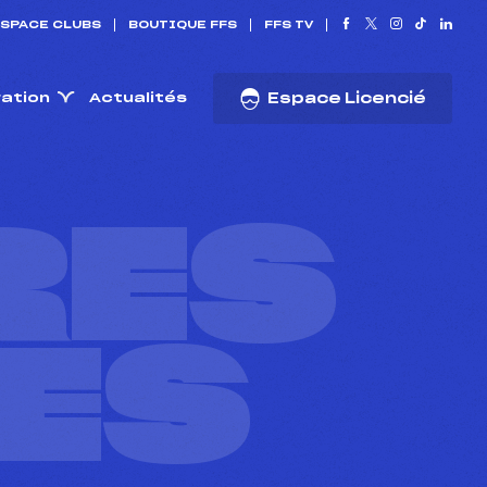
SPACE CLUBS
BOUTIQUE FFS
FFS TV
ration
Actualités
Espace Licencié
RES
ES