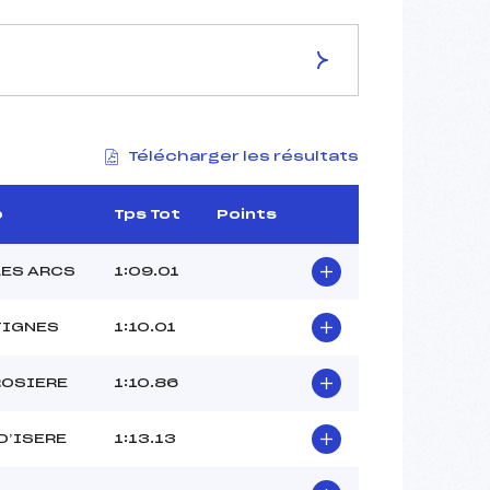
ES DE LA PISTE
Télécharger les résultats
G
1913
1813
b
Tps Tot
Points
100
4178/12/21
LES ARCS
1:09.01
TIGNES
1:10.01
45
ROSIERE
1:10.86
13:15
–
 D’ISERE
1:13.13
BLANC LOLA (SA)
QUARTIER COLINE (SA)