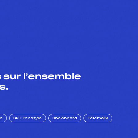
 sur l’ensemble
s.
ue
Ski Freestyle
Snowboard
Télémark