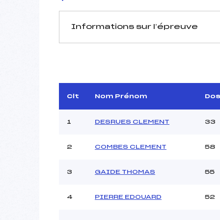
Informations sur l’épreuve
JURY DE COMPÉTITION
Délégué Technique :
B
Arbitre :
MI
Assistant :
Clt
Nom Prénom
Do
Dir. Epreuve :
1
DESRUES CLEMENT
33
2
COMBES CLEMENT
58
MANCHE 1
Nombre de portes :
3
GAIDE THOMAS
55
Heure de départ :
Traceur :
4
PIERRE EDOUARD
52
Ouvreurs A :
Ouvreurs B :
Q