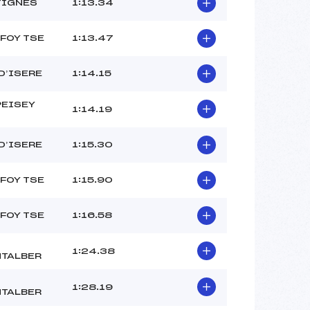
DENAUD ROMANE (SA)
TIGNES
1:13.34
–
–
 FOY TSE
1:13.47
 :
–
 :
–
 D’ISERE
1:14.15
PEISEY
1:14.19
 D’ISERE
1:15.30
 FOY TSE
1:15.90
 FOY TSE
1:16.58
1:24.38
TALBER
1:28.19
TALBER