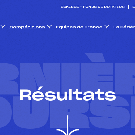
ESKISSE – FONDS DE DOTATION
E
Compétitions
Equipes de France
La Fédé
RNIÈ
Résultats
OURS