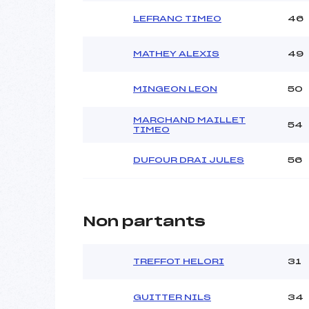
LEFRANC TIMEO
46
MATHEY ALEXIS
49
MINGEON LEON
50
MARCHAND MAILLET
54
TIMEO
DUFOUR DRAI JULES
56
Non partants
TREFFOT HELORI
31
GUITTER NILS
34