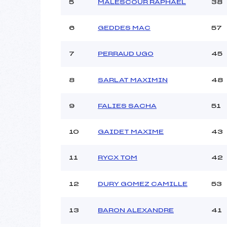
Ouvreurs C :
5
MALESCOUR RAPHAEL
38
Ouvreurs D :
Ouvreurs E :
6
GEDDES MAC
57
Météo :
Neige :
7
PERRAUD UGO
45
8
SARLAT MAXIMIN
48
Pénalité appliquée :
Catégorie :
9
FALIES SACHA
51
10
GAIDET MAXIME
43
11
RYCX TOM
42
12
DURY GOMEZ CAMILLE
53
13
BARON ALEXANDRE
41