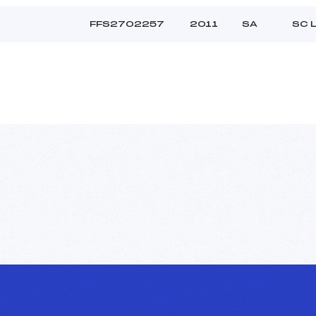
FFS2702257
2011
SA
SC 