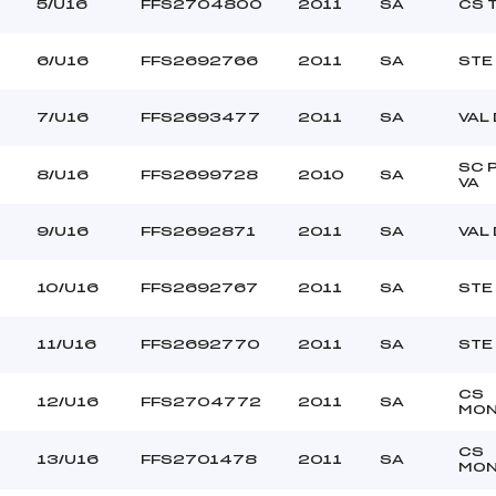
DENAUD ROMANE (SA)
Ouvreurs C :
5/U16
FFS2704800
2011
SA
CS 
–
Ouvreurs D :
–
Ouvreurs E :
6/U16
FFS2692766
2011
SA
STE
–
Température départ
–
Température arrivée
7/U16
FFS2693477
2011
SA
VAL
SC 
8/U16
FFS2699728
2010
SA
–
VA
U16
9/U16
FFS2692871
2011
SA
VAL
10/U16
FFS2692767
2011
SA
STE
11/U16
FFS2692770
2011
SA
STE
CS
12/U16
FFS2704772
2011
SA
MON
CS
13/U16
FFS2701478
2011
SA
MON