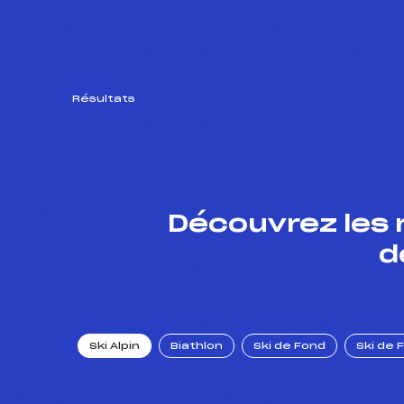
Résultats
Découvrez les 
d
Ski Alpin
Biathlon
Ski de Fond
Ski de 