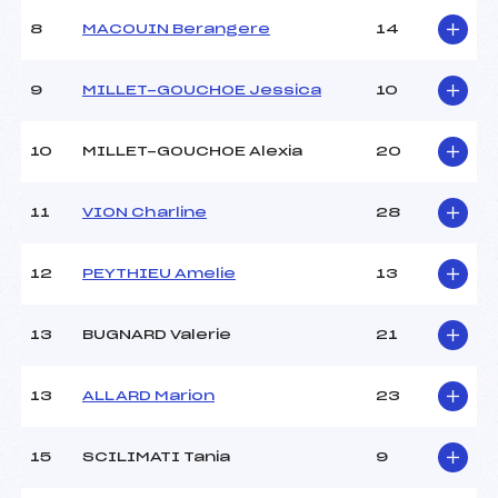
Ouvreurs A :
ANTONSEN CAMILLA
(FRA)
8
MACOUIN Berangere
14
Ouvreurs B :
JOLY MARION (FRA)
Ouvreurs C :
–
9
MILLET-GOUCHOE Jessica
10
Ouvreurs D :
–
Ouvreurs E :
–
Météo :
NUAGEUX
10
MILLET-GOUCHOE Alexia
20
Neige :
HUMIDES
11
VION Charline
28
MANCHE 2
12
PEYTHIEU Amelie
13
Nombre de portes :
53
Heure de départ :
10H30
13
BUGNARD Valerie
21
Traceur :
BERNERON PIERRE (FRA)
Ouvreurs A :
ANTONSEN CAMILLA
(FRA)
13
ALLARD Marion
23
Ouvreurs B :
JOLY MARION (FRA)
Ouvreurs C :
–
Ouvreurs D :
–
15
SCILIMATI Tania
9
Ouvreurs E :
–