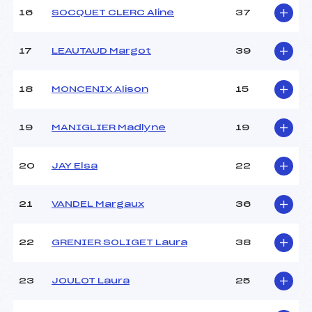
Température départ :
2
16
SOCQUET CLERC Aline
37
Température arrivée :
2
17
LEAUTAUD Margot
39
Pénalité appliquée :
42.2400
Catégorie :
–
18
MONCENIX Alison
15
19
MANIGLIER Madlyne
19
20
JAY Elsa
22
21
VANDEL Margaux
36
22
GRENIER SOLIGET Laura
38
23
JOULOT Laura
25