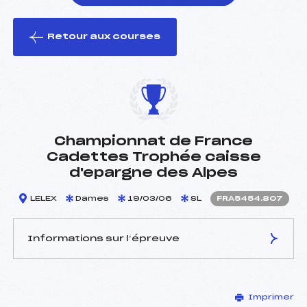
Retour aux courses
foi(s) le ski
Championnat de France
Cadettes Trophée caisse
d'epargne des Alpes
LELEX
Dames
19/03/06
SL
FRA5454.807
Informations sur l’épreuve
JURY DE COMPÉTITION
Imprimer
Délégué Technique :
BELLIN JEAN PIERRE