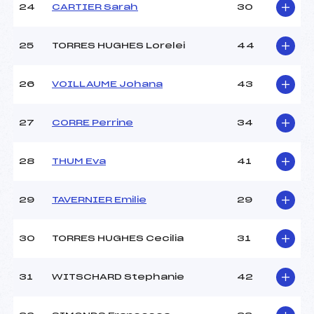
24
CARTIER Sarah
30
25
TORRES HUGHES Lorelei
44
26
VOILLAUME Johana
43
27
CORRE Perrine
34
28
THUM Eva
41
29
TAVERNIER Emilie
29
30
TORRES HUGHES Cecilia
31
31
WITSCHARD Stephanie
42