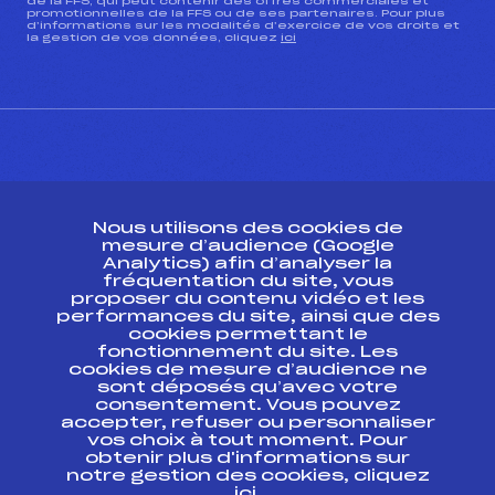
de la FFS, qui peut contenir des offres commerciales et
promotionnelles de la FFS ou de ses partenaires. Pour plus
d’informations sur les modalités d’exercice de vos droits et
la gestion de vos données, cliquez
ici
CONTACT
Nous utilisons des cookies de
ESPACE PRESSE
mesure d’audience (Google
Analytics) afin d’analyser la
fréquentation du site, vous
Ressources
proposer du contenu vidéo et les
performances du site, ainsi que des
Pass’Neige
cookies permettant le
Projet sportif fédéral
fonctionnement du site. Les
cookies de mesure d’audience ne
Projet de performance fédéral
sont déposés qu’avec votre
Antidopage
consentement. Vous pouvez
Pôle Développement, Formation, Suivi
accepter, refuser ou personnaliser
Scientifique
vos choix à tout moment. Pour
Listes ministérielles
obtenir plus d'informations sur
notre gestion des cookies, cliquez
Pôle vie de l’athlète
ici
.