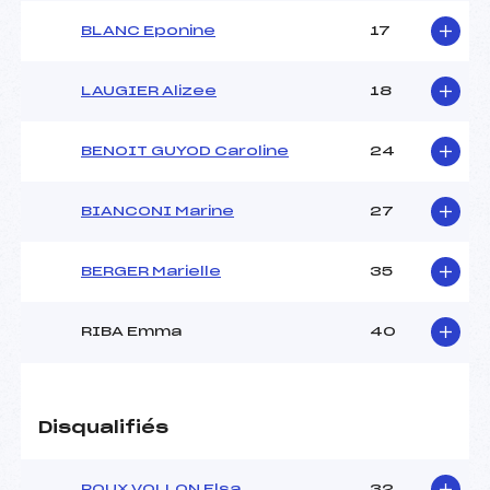
BLANC Eponine
17
LAUGIER Alizee
18
BENOIT GUYOD Caroline
24
BIANCONI Marine
27
BERGER Marielle
35
RIBA Emma
40
Disqualifiés
ROUX VOLLON Elsa
32