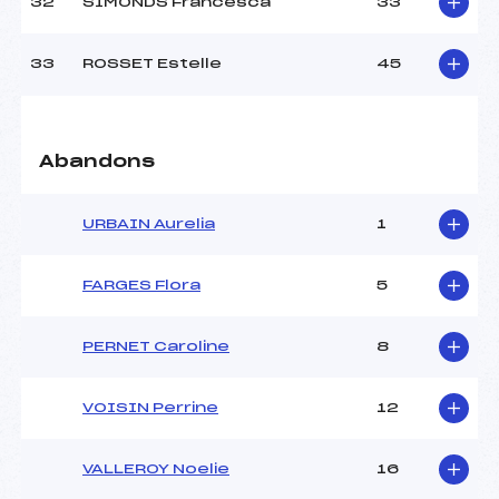
32
SIMONDS Francesca
33
33
ROSSET Estelle
45
Abandons
URBAIN Aurelia
1
FARGES Flora
5
PERNET Caroline
8
VOISIN Perrine
12
VALLEROY Noelie
16