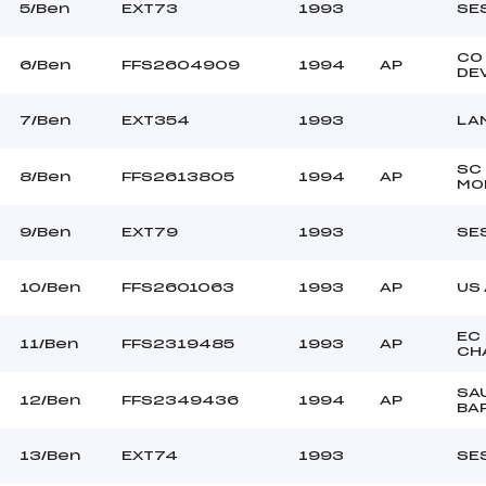
–
Ouvreurs C :
5/Ben
EXT73
1993
SE
–
Ouvreurs D :
–
Ouvreurs E :
CO
6/Ben
FFS2604909
1994
AP
DE
–
Température départ
–
Température arrivée
7/Ben
EXT354
1993
LA
SC
–
8/Ben
FFS2613805
1994
AP
MO
Ben
9/Ben
EXT79
1993
SE
10/Ben
FFS2601063
1993
AP
US
EC
11/Ben
FFS2319485
1993
AP
CH
SA
12/Ben
FFS2349436
1994
AP
BA
13/Ben
EXT74
1993
SE