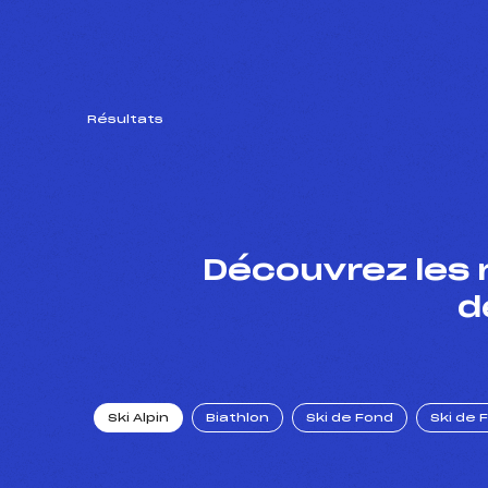
Résultats
Découvrez les 
d
Ski Alpin
Biathlon
Ski de Fond
Ski de 