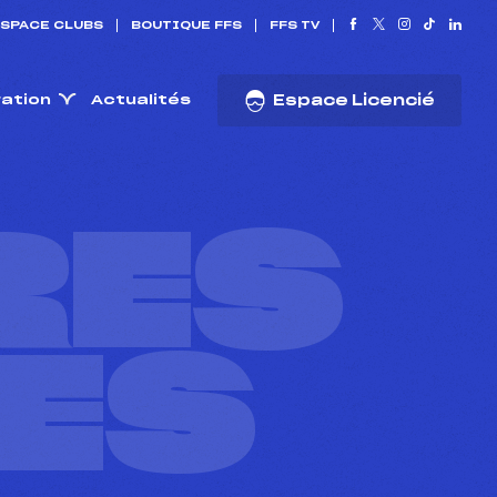
SPACE CLUBS
BOUTIQUE FFS
FFS TV
ration
Actualités
Espace Licencié
RES
ES