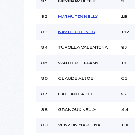
31
MEYER PAULINE
3
32
MATHURIN NELLY
18
33
NAVILLOD INES
117
34
TUROLLA VALENTINA
97
35
WADIER TIFFANY
11
36
CLAUDE ALICE
63
37
HALLANT ADELE
22
38
GRANOUX NELLY
44
39
VENZON MARTINA
100