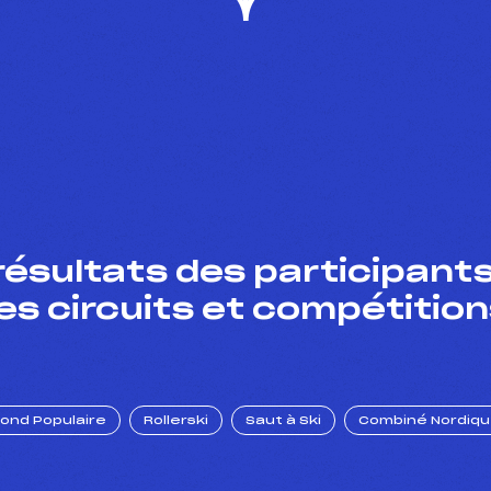
résultats des participants
es circuits et compétition
Fond Populaire
Rollerski
Saut à Ski
Combiné Nordiq