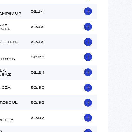
52.14
AMPSAUR
UZE
52.15
RCEL
STRIERE
52.15
52.23
NIGOD
 LA
52.24
USAZ
NCIA
52.30
 RISOUL
52.32
52.37
VOLUY
C