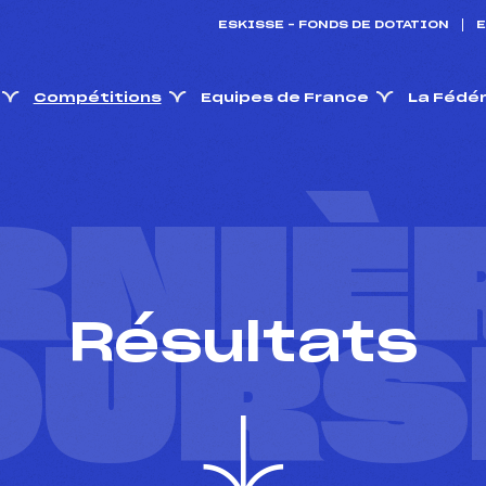
ESKISSE – FONDS DE DOTATION
E
Compétitions
Equipes de France
La Fédé
RNIÈ
Résultats
OURS