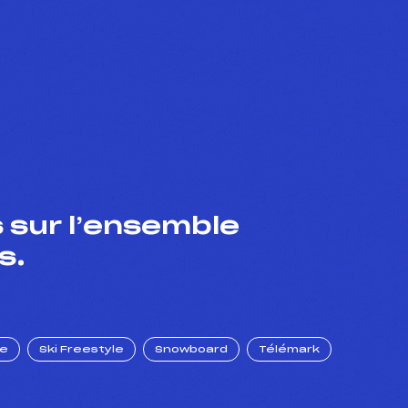
 sur l’ensemble
s.
ue
Ski Freestyle
Snowboard
Télémark