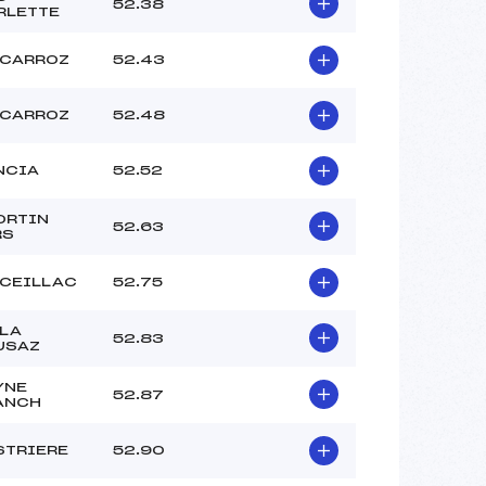
52.38
RLETTE
 CARROZ
52.43
 CARROZ
52.48
NCIA
52.52
ORTIN
52.63
RS
 CEILLAC
52.75
 LA
52.83
USAZ
YNE
52.87
ANCH
STRIERE
52.90