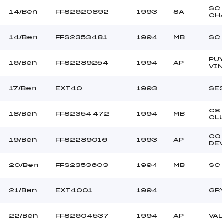
SC
14/Ben
FFS2620892
1993
SA
CH
14/Ben
FFS2353481
1994
MB
SC
PU
16/Ben
FFS2289254
1994
AP
VI
17/Ben
EXT40
1993
SE
CS
18/Ben
FFS2354472
1994
MB
CL
CO
19/Ben
FFS2289016
1993
AP
DE
20/Ben
FFS2353603
1994
MB
SC
21/Ben
EXT4001
1994
GR
22/Ben
FFS2604537
1994
AP
VAL