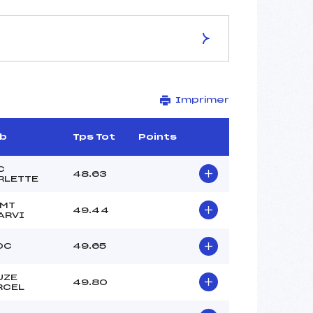
ES DE LA PISTE
Imprimer
–
1990
1850
ub
Tps Tot
Points
140
–
C
48.63
RLETTE
 MT
49.44
ARVI
–
OC
49.65
–
–
UZE
49.80
–
RCEL
–