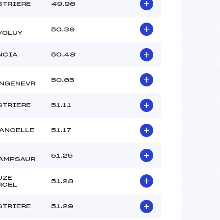
–
STRIERE
49.96
–
–
50.39
VOLUY
 :
–
 :
–
NCIA
50.48
50.65
NGENEVR
STRIERE
51.11
 ANCELLE
51.17
51.25
AMPSAUR
UZE
51.28
RCEL
STRIERE
51.29