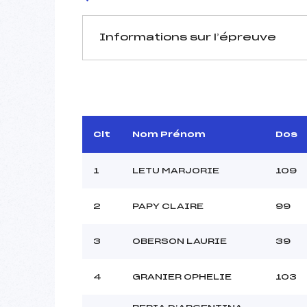
Informations sur l’épreuve
JURY DE COMPÉTITION
Délégué Technique :
TCHI
Arbitre :
Assistant :
Clt
Nom Prénom
Dos
Dir. Epreuve :
MIL
1
LETU MARJORIE
109
2
PAPY CLAIRE
99
MANCHE 1
Nombre de portes :
3
OBERSON LAURIE
39
Heure de départ :
Traceur :
L
4
GRANIER OPHELIE
103
Ouvreurs A :
Ouvreurs B :