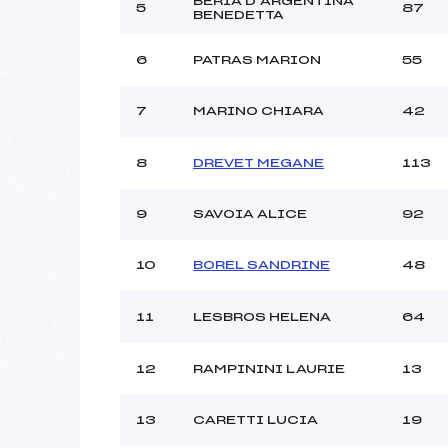
BERIA D’ARGENTINA
Ouvreurs C :
5
87
BENEDETTA
Ouvreurs D :
Ouvreurs E :
6
PATRAS MARION
55
Météo :
Neige :
7
MARINO CHIARA
42
Pénalité appliquée :
8
DREVET MEGANE
113
Catégorie :
9
SAVOIA ALICE
92
10
BOREL SANDRINE
48
11
LESBROS HELENA
64
12
RAMPININI LAURIE
13
13
CARETTI LUCIA
19