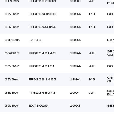
31/Ben
FFS2602906
1993
AP
ME
32/Ben
FFS2353600
1994
MB
SC
33/Ben
FFS2354364
1994
MB
SC
34/Ben
EXT18
1994
LA
SP
35/Ben
FFS2349148
1994
AP
VA
36/Ben
FFS2349161
1994
AP
SC
CS
37/Ben
FFS2324485
1994
MB
CL
SE
38/Ben
FFS2348973
1994
AP
BL
39/Ben
EXT3029
1993
SE