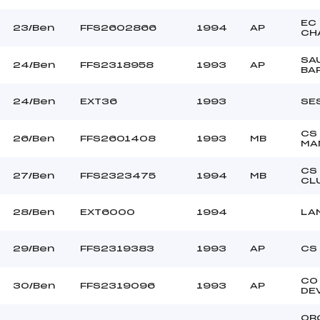
EC
23/Ben
FFS2602866
1994
AP
CH
SA
24/Ben
FFS2318958
1993
AP
BA
24/Ben
EXT36
1993
SE
CS
26/Ben
FFS2601408
1993
MB
MA
CS
27/Ben
FFS2323475
1994
MB
CL
28/Ben
EXT6000
1994
LA
29/Ben
FFS2319383
1993
AP
CS
CO
30/Ben
FFS2319096
1993
AP
DE
OR