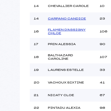
14
CHEVALLIER CAROLE
10
14
CARPANO CANDICE
23
FLAMEN D'ASSIGNY
16
106
CHLOE
17
PRIN ALESSIA
90
BALTHAZARD
18
107
CAROLINE
19
LAURENS ESTELLE
33
20
VACHOUX SIXTINE
41
21
NICATY CLOE
67
22
PINTADU ALEXIA
98