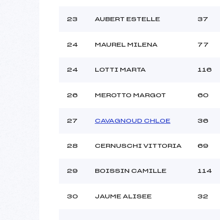
23
AUBERT ESTELLE
37
24
MAUREL MILENA
77
24
LOTTI MARTA
116
26
MEROTTO MARGOT
60
27
CAVAGNOUD CHLOE
36
28
CERNUSCHI VITTORIA
69
29
BOISSIN CAMILLE
114
30
JAUME ALISEE
32