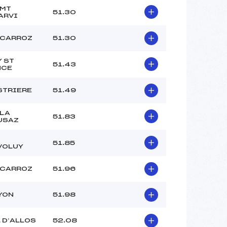
 MT
51.30
ARVI
 CARROZ
51.30
Y ST
51.43
NCE
STRIERE
51.49
 LA
51.83
USAZ
51.85
VOLUY
 CARROZ
51.96
YON
51.98
 D’ALLOS
52.08