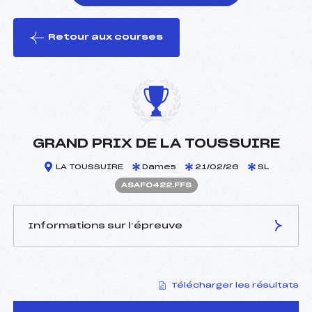
Retour aux courses
foi(s) le ski
GRAND PRIX DE LA TOUSSUIRE
LA TOUSSUIRE
Dames
21/02/26
SL
ASAF0422.FFS
Informations sur l’épreuve
JURY DE COMPÉTITION
Télécharger les résultats
Délégué Technique :
LECOMTE SYLVAIN (SA)
Arbitre :
FLAMMIER BERNARD (SA)