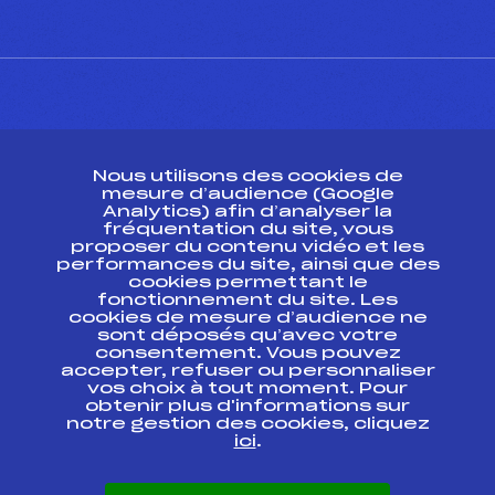
CONTACT
Nous utilisons des cookies de
ESPACE PRESSE
mesure d’audience (Google
Analytics) afin d’analyser la
fréquentation du site, vous
Ressources
proposer du contenu vidéo et les
performances du site, ainsi que des
Pass’Neige
cookies permettant le
Projet sportif fédéral
fonctionnement du site. Les
cookies de mesure d’audience ne
Projet de performance fédéral
sont déposés qu’avec votre
Antidopage
consentement. Vous pouvez
Pôle Développement, Formation, Suivi
accepter, refuser ou personnaliser
Scientifique
vos choix à tout moment. Pour
Listes ministérielles
obtenir plus d'informations sur
notre gestion des cookies, cliquez
Pôle vie de l’athlète
ici
.
Enseignement professionnel
Informatique et chronométrage