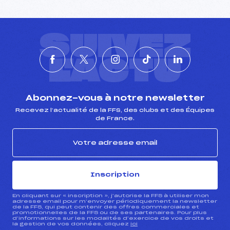
Catégorie :
U18->Mas
SUIVEZ
L'ACTU
Abonnez-vous à notre newsletter
Recevez l’actualité de la FFS, des clubs et des Équipes
de France.
Inscription
En cliquant sur « inscription », j’autorise la FFS à utiliser mon
adresse email pour m’envoyer périodiquement la newsletter
de la FFS, qui peut contenir des offres commerciales et
promotionnelles de la FFS ou de ses partenaires. Pour plus
d’informations sur les modalités d’exercice de vos droits et
la gestion de vos données, cliquez
ici