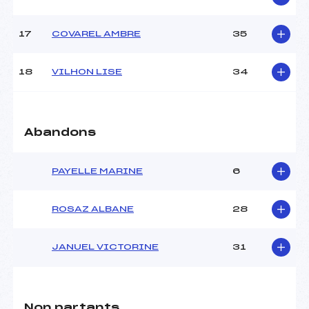
Catégorie :
U16
17
COVAREL AMBRE
35
18
VILHON LISE
34
Abandons
PAYELLE MARINE
6
ROSAZ ALBANE
28
JANUEL VICTORINE
31
Non partants