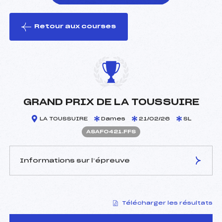
Retour aux courses
foi(s) le ski
GRAND PRIX DE LA TOUSSUIRE
LA TOUSSUIRE
Dames
21/02/26
SL
ASAF0421.FFS
Informations sur l’épreuve
JURY DE COMPÉTITION
Télécharger les résultats
Délégué Technique :
LECOMTE SYLVAIN (SA)
Arbitre :
FLAMMIER BERNARD (SA)