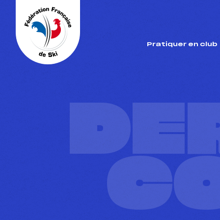
Panneau de gestion des cookies
Pratiquer en club
DE
C