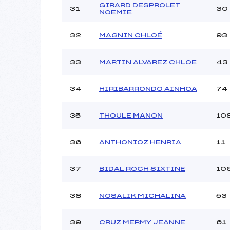
GIRARD DESPROLET
31
30
NOEMIE
32
MAGNIN CHLOÉ
93
33
MARTIN ALVAREZ CHLOE
43
34
HIRIBARRONDO AINHOA
74
35
THOULE MANON
10
36
ANTHONIOZ HENRIA
11
37
BIDAL ROCH SIXTINE
10
38
NOSALIK MICHALINA
53
39
CRUZ MERMY JEANNE
61