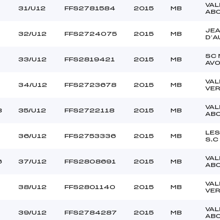
VAL
31/U12
FFS2781584
2015
MB
AB
JE
32/U12
FFS2724075
2015
MB
D’A
SC
33/U12
FFS2819421
2015
MB
AV
VAL
34/U12
FFS2723678
2015
MB
VER
VAL
8
35/U12
FFS2722118
2015
MB
AB
LES
36/U12
FFS2753336
2015
MB
S.C
VAL
6
37/U12
FFS2808691
2015
MB
AB
VAL
38/U12
FFS2801140
2015
MB
VER
VAL
39/U12
FFS2784287
2015
MB
AB