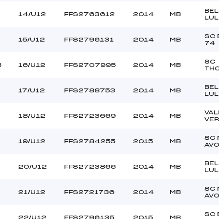
BEL
14/U12
FFS2763612
2014
MB
LUL
SC 
15/U12
FFS2796131
2014
MB
74
SC
5
16/U12
FFS2707995
2014
MB
TH
BEL
17/U12
FFS2788753
2014
MB
LUL
VAL
18/U12
FFS2723669
2014
MB
VER
SC
19/U12
FFS2784255
2015
MB
AV
BEL
20/U12
FFS2723866
2014
MB
LUL
SC
21/U12
FFS2721736
2014
MB
AV
SC 
22/U12
FFS2796135
2015
MB