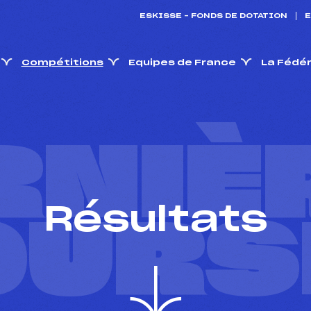
ESKISSE – FONDS DE DOTATION
E
Compétitions
Equipes de France
La Fédé
RNIÈ
Résultats
OURS