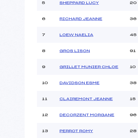
Ouvreurs C :
5
SHEPPARD LUCY
20
Ouvreurs D :
Ouvreurs E :
6
RICHARD JEANNE
36
Météo :
Neige :
7
LOEW NAELIA
45
Pénalité appliquée :
8
GROS LISON
91
Catégorie :
9
GRILLET MUNIER CHLOE
10
10
DAVIDSON ESME
38
11
CLAIREMONT JEANNE
15
12
DECORZENT MORGANE
96
13
PERROT ROMY
28