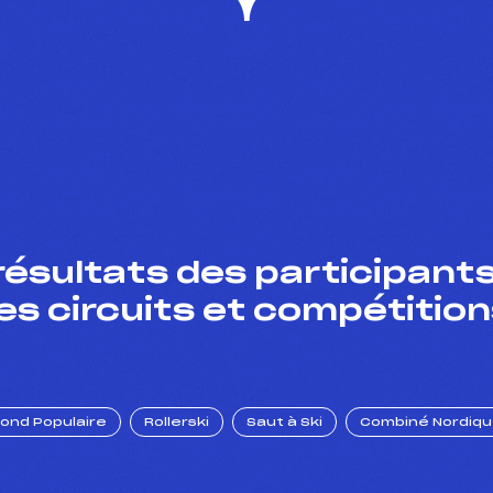
résultats des participants
es circuits et compétition
Fond Populaire
Rollerski
Saut à Ski
Combiné Nordiq