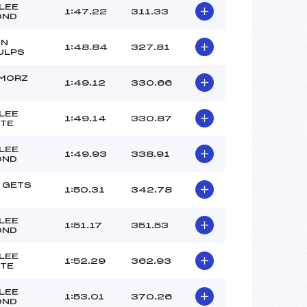
LEE
1:47.22
311.33
OND
AN
1:48.84
327.81
ULPS
 MORZ
1:49.12
330.66
O
LEE
1:49.14
330.87
TE
LEE
1:49.93
338.91
OND
 GETS
1:50.31
342.78
LEE
1:51.17
351.53
OND
LEE
1:52.29
362.93
TE
LEE
1:53.01
370.26
OND