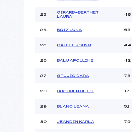
GIRARD-BERTHET
23
48
LAURA
24
BOIX LUNA
63
25
CAHILL ROBYN
44
26
BALU APOLLINE
42
27
GRUJIC DARA
73
28
BUCHNER HEIDI
17
29
BLANC LEANA
51
30
JEANDIN KARLA
79