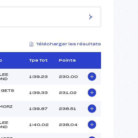
ES DE LA PISTE
Télécharger les résultats
STADE GILLES
1521
1340
b
Tps Tot
Points
181
3952/11/20
LEE
1:39.23
230.00
OND
 GETS
1:39.33
231.02
33
 MORZ
1:39.87
236.51
11h45
O
DELALE (MB)
LEE
ROSSET (MB)
1:40.02
238.04
OND
ADE (MB)