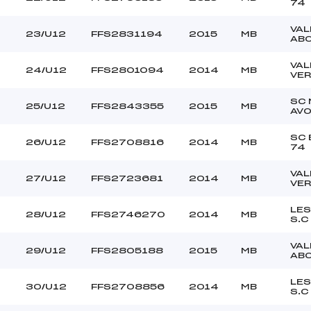
74
VAL
23/U12
FFS2831194
2015
MB
AB
VAL
24/U12
FFS2801094
2014
MB
VER
SC
25/U12
FFS2843355
2015
MB
AV
SC 
26/U12
FFS2708816
2014
MB
74
VAL
27/U12
FFS2723681
2014
MB
VER
LES
28/U12
FFS2746270
2014
MB
S.C
VAL
29/U12
FFS2805188
2015
MB
AB
LES
30/U12
FFS2708856
2014
MB
S.C