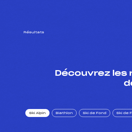
Résultats
Découvrez les 
d
Ski Alpin
Biathlon
Ski de Fond
Ski de 