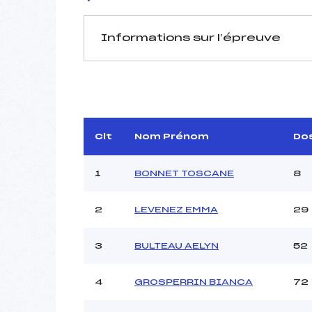
Informations sur l’épreuve
JURY DE COMPÉTITION
Délégué Technique :
CHAM
Arbitre :
Assistant :
Clt
Nom Prénom
Do
Dir. Epreuve :
1
BONNET TOSCANE
8
2
LEVENEZ EMMA
29
MANCHE 1
Nombre de portes :
3
BULTEAU AELYN
52
Heure de départ :
Traceur :
Ouvreurs A :
4
GROSPERRIN BIANCA
72
Ouvreurs B :