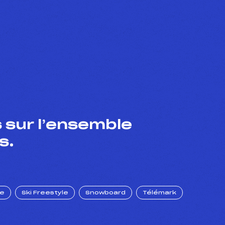
 sur l’ensemble
s.
ue
Ski Freestyle
Snowboard
Télémark