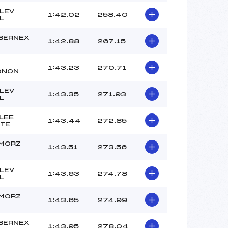
LEV
1:42.02
258.40
L
BERNEX
1:42.88
267.15
1:43.23
270.71
ONON
LEV
1:43.35
271.93
L
LEE
1:43.44
272.85
TE
 MORZ
1:43.51
273.56
O
LEV
1:43.63
274.78
L
 MORZ
1:43.65
274.99
O
BERNEX
1:43.95
278.04