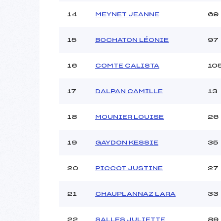
14
MEYNET JEANNE
69
15
BOCHATON LÉONIE
97
16
COMTE CALISTA
10
17
DALPAN CAMILLE
13
18
MOUNIER LOUISE
26
19
GAYDON KESSIE
35
20
PICCOT JUSTINE
27
21
CHAUPLANNAZ LARA
33
22
SALLES JULIETTE
89