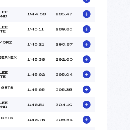
LEE
1:44.68
285.47
OND
LEE
1:45.11
289.85
TE
 MORZ
1:45.21
290.87
O
BERNEX
1:45.38
292.60
LEE
1:45.62
295.04
TE
 GETS
1:45.65
295.35
LEE
1:46.51
304.10
OND
 GETS
1:46.75
306.54