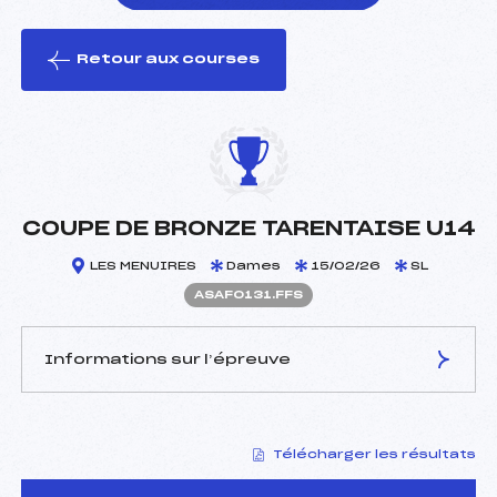
Retour aux courses
foi(s) le ski
COUPE DE BRONZE TARENTAISE U14
LES MENUIRES
Dames
15/02/26
SL
ASAF0131.FFS
Informations sur l’épreuve
JURY DE COMPÉTITION
Télécharger les résultats
Délégué Technique :
ABLONDI AURELIE (SA)
Arbitre :
AUFRERE ANNE-FLORE