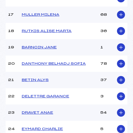
Pénalité appliquée :
125.8200
Catégorie :
U14
17
MULLER MILENA
68
18
RUTKIS ALISE MARTA
36
19
BARNOIN JANE
1
20
DANTHONY BELHADJ SOFIA
78
21
BETIN ALYS
37
22
DELETTRE GARANCE
3
23
DRAVET ANAE
54
24
EYMARD CHARLIE
5