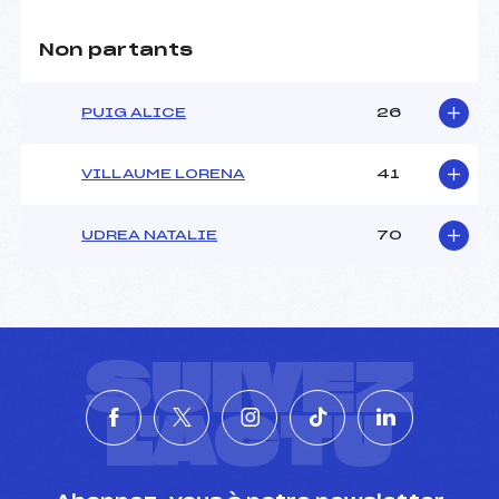
Non partants
PUIG ALICE
26
VILLAUME LORENA
41
UDREA NATALIE
70
SUIVEZ
L'ACTU