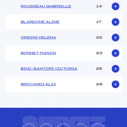
ROUSSEAU GABRIELLE
14
BLARDONE ALINE
17
ORSINI HELENA
22
BONNET MANON
23
BINI–SANTORI VICTORIA
25
BROCARDI ALIX
26
SUIVEZ