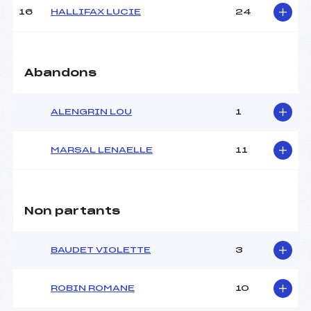
16
HALLIFAX LUCIE
24
Pénalité appliquée :
106.6600
Catégorie :
U16
Abandons
ALENGRIN LOU
1
MARSAL LENAELLE
11
Non partants
BAUDET VIOLETTE
3
ROBIN ROMANE
10