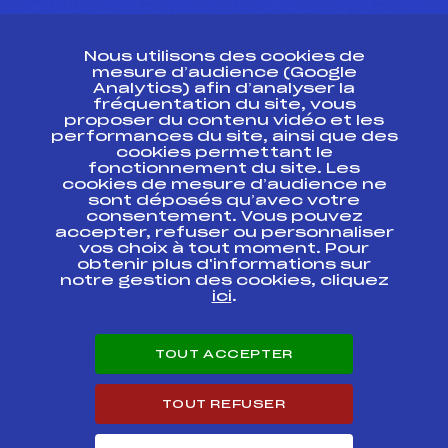
CONTACT
Nous utilisons des cookies de
ESPACE PRESSE
mesure d’audience (Google
Analytics) afin d’analyser la
fréquentation du site, vous
Ressources
proposer du contenu vidéo et les
performances du site, ainsi que des
Pass’Neige
cookies permettant le
Projet sportif fédéral
fonctionnement du site. Les
cookies de mesure d’audience ne
Projet de performance fédéral
sont déposés qu’avec votre
Antidopage
consentement. Vous pouvez
Pôle Développement, Formation, Suivi
accepter, refuser ou personnaliser
Scientifique
vos choix à tout moment. Pour
Listes ministérielles
obtenir plus d'informations sur
notre gestion des cookies, cliquez
Pôle vie de l’athlète
ici
.
Enseignement professionnel
Informatique et chronométrage
Circuits
TOUT ACCEPTER
Carrières
Développement des habiletés mentales
TOUT REFUSER