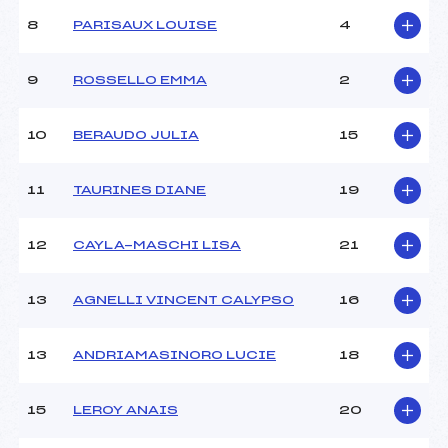
Ouvreurs B :
–
8
PARISAUX LOUISE
4
Ouvreurs C :
–
Ouvreurs D :
–
Ouvreurs E :
–
9
ROSSELLO EMMA
2
Météo :
–
Neige :
–
10
BERAUDO JULIA
15
MANCHE 2
11
TAURINES DIANE
19
Nombre de portes :
39
Heure de départ :
11h45
12
CAYLA-MASCHI LISA
21
Traceur :
MELAN (CA)
Ouvreurs A :
PERINO BUROC (CA)
13
AGNELLI VINCENT CALYPSO
16
Ouvreurs B :
–
Ouvreurs C :
–
Ouvreurs D :
–
13
ANDRIAMASINORO LUCIE
18
Ouvreurs E :
–
Température départ :
–
15
LEROY ANAIS
20
Température arrivée :
–