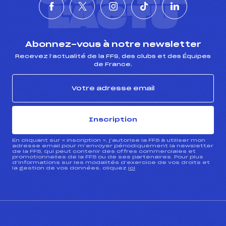
L'ACTU
Abonnez-vous à notre newsletter
Recevez l’actualité de la FFS, des clubs et des Équipes
de France.
Inscription
En cliquant sur « inscription », j’autorise la FFS à utiliser mon
adresse email pour m’envoyer périodiquement la newsletter
de la FFS, qui peut contenir des offres commerciales et
promotionnelles de la FFS ou de ses partenaires. Pour plus
d’informations sur les modalités d’exercice de vos droits et
la gestion de vos données, cliquez
ici