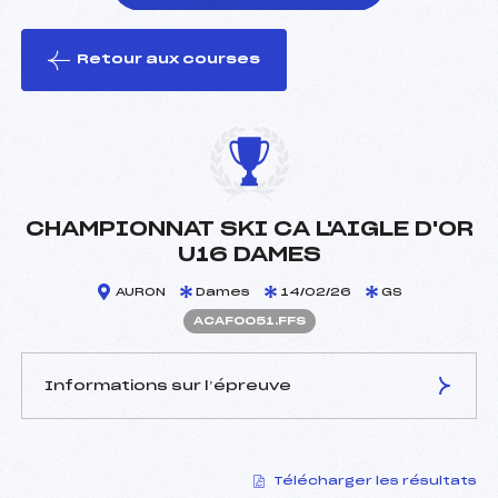
Retour aux courses
foi(s) le ski
CHAMPIONNAT SKI CA L'AIGLE D'OR
U16 DAMES
AURON
Dames
14/02/26
GS
ACAF0051.FFS
Informations sur l’épreuve
JURY DE COMPÉTITION
Télécharger les résultats
Délégué Technique :
ORECCHIA CYRIELLE