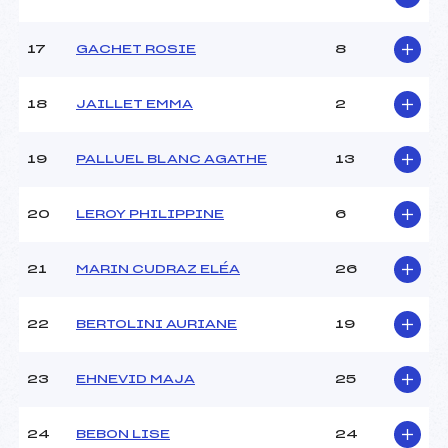
Pénalité appliquée :
–
Catégorie :
U10
17
GACHET ROSIE
8
18
JAILLET EMMA
2
19
PALLUEL BLANC AGATHE
13
20
LEROY PHILIPPINE
6
21
MARIN CUDRAZ ELÉA
26
22
BERTOLINI AURIANE
19
23
EHNEVID MAJA
25
24
BEBON LISE
24