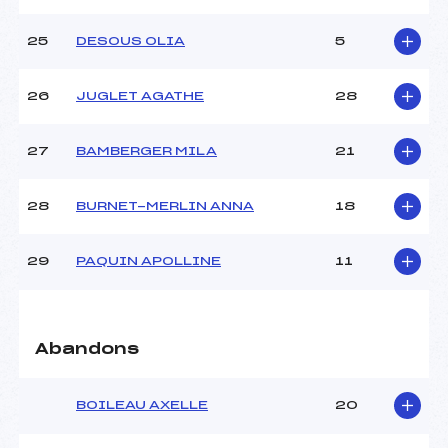
25
DESOUS OLIA
5
26
JUGLET AGATHE
28
27
BAMBERGER MILA
21
28
BURNET-MERLIN ANNA
18
29
PAQUIN APOLLINE
11
Abandons
BOILEAU AXELLE
20