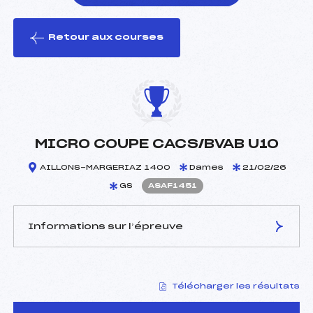
Retour aux courses
foi(s) le ski
MICRO COUPE CACS/BVAB U10
AILLONS-MARGERIAZ 1400
Dames
21/02/26
GS
ASAF1451
Informations sur l’épreuve
JURY DE COMPÉTITION
Télécharger les résultats
Délégué Technique :
REMANDET ROBERT (SA)
Arbitre :
GALENE PIERRE DAMIEN