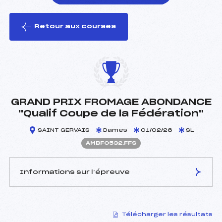
Retour aux courses
foi(s) le ski
GRAND PRIX FROMAGE ABONDANCE
"Qualif Coupe de la Fédération"
SAINT GERVAIS
Dames
01/02/26
SL
AMBF0532.FFS
Informations sur l’épreuve
JURY DE COMPÉTITION
Télécharger les résultats
Délégué Technique :
CORTINOVIS JOSEPH