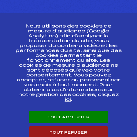
CONTACT
Nous utilisons des cookies de
ESPACE PRESSE
mesure d’audience (Google
Analytics) afin d’analyser la
fréquentation du site, vous
Ressources
proposer du contenu vidéo et les
performances du site, ainsi que des
Pass’Neige
cookies permettant le
Projet sportif fédéral
fonctionnement du site. Les
cookies de mesure d’audience ne
Projet de performance fédéral
sont déposés qu’avec votre
Antidopage
consentement. Vous pouvez
Pôle Développement, Formation, Suivi
accepter, refuser ou personnaliser
Scientifique
vos choix à tout moment. Pour
Listes ministérielles
obtenir plus d'informations sur
notre gestion des cookies, cliquez
Pôle vie de l’athlète
ici
.
Enseignement professionnel
Informatique et chronométrage
Circuits
TOUT ACCEPTER
Carrières
Développement des habiletés mentales
TOUT REFUSER