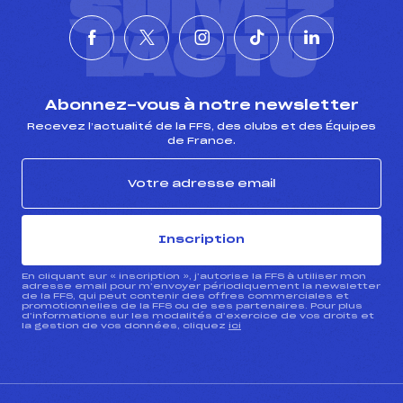
SUIVEZ
L'ACTU
Abonnez-vous à notre newsletter
Recevez l’actualité de la FFS, des clubs et des Équipes
de France.
Inscription
En cliquant sur « inscription », j’autorise la FFS à utiliser mon
adresse email pour m’envoyer périodiquement la newsletter
de la FFS, qui peut contenir des offres commerciales et
promotionnelles de la FFS ou de ses partenaires. Pour plus
d’informations sur les modalités d’exercice de vos droits et
la gestion de vos données, cliquez
ici