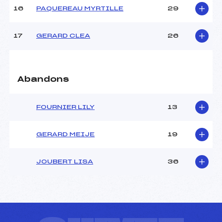
Température départ :
–
16
PAQUEREAU MYRTILLE
29
Température arrivée :
–
17
GERARD CLEA
26
Pénalité appliquée :
93.3000
Catégorie :
U18->Mas
Abandons
FOURNIER LILY
13
GERARD MEIJE
19
JOUBERT LISA
36