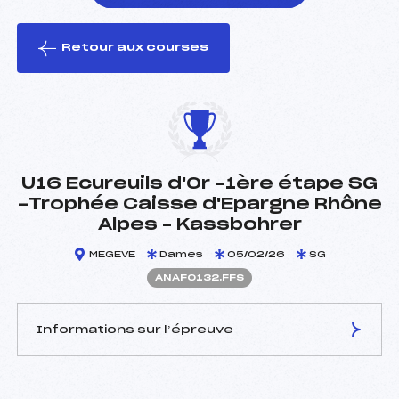
Retour aux courses
foi(s) le ski
U16 Ecureuils d'Or -1ère étape SG
-Trophée Caisse d'Epargne Rhône
Alpes – Kassbohrer
MEGEVE
Dames
05/02/26
SG
ANAF0132.FFS
Informations sur l’épreuve
JURY DE COMPÉTITION