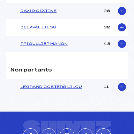
DAVID CIXTINE
28
DELAVAL LILOU
32
TRIOULLIER MANON
43
Non partants
LEGRAND COSTERG LILOU
11
SUIVEZ