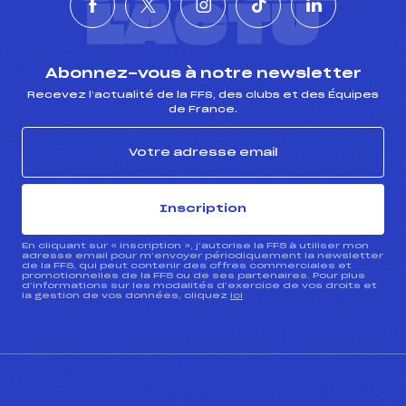
L'ACTU
Abonnez-vous à notre newsletter
Recevez l’actualité de la FFS, des clubs et des Équipes
de France.
Inscription
En cliquant sur « inscription », j’autorise la FFS à utiliser mon
adresse email pour m’envoyer périodiquement la newsletter
de la FFS, qui peut contenir des offres commerciales et
promotionnelles de la FFS ou de ses partenaires. Pour plus
d’informations sur les modalités d’exercice de vos droits et
la gestion de vos données, cliquez
ici