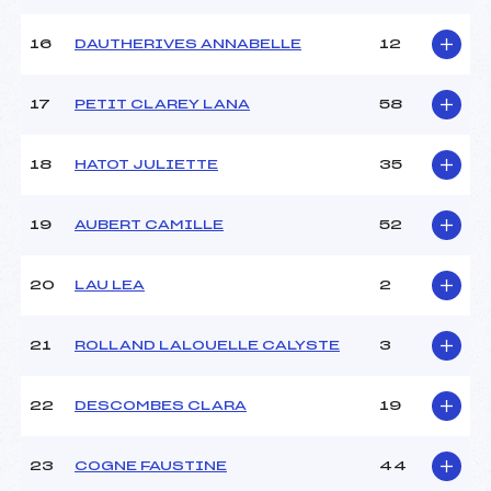
Température arrivée :
–
16
DAUTHERIVES ANNABELLE
12
Pénalité appliquée :
50.0000
17
PETIT CLAREY LANA
58
Catégorie :
U16
18
HATOT JULIETTE
35
19
AUBERT CAMILLE
52
20
LAU LEA
2
21
ROLLAND LALOUELLE CALYSTE
3
22
DESCOMBES CLARA
19
23
COGNE FAUSTINE
44