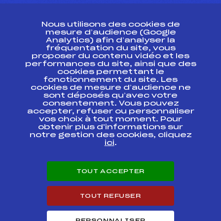
CONTACT
Nous utilisons des cookies de
ESPACE PRESSE
mesure d’audience (Google
Analytics) afin d’analyser la
fréquentation du site, vous
Ressources
proposer du contenu vidéo et les
performances du site, ainsi que des
Pass’Neige
cookies permettant le
Projet sportif fédéral
fonctionnement du site. Les
cookies de mesure d’audience ne
Projet de performance fédéral
sont déposés qu’avec votre
Antidopage
consentement. Vous pouvez
Pôle Développement, Formation, Suivi
accepter, refuser ou personnaliser
Scientifique
vos choix à tout moment. Pour
Listes ministérielles
obtenir plus d'informations sur
notre gestion des cookies, cliquez
Pôle vie de l’athlète
ici
.
Enseignement professionnel
Informatique et chronométrage
Circuits
TOUT ACCEPTER
Carrières
Développement des habiletés mentales
TOUT REFUSER
PERSONNALISER