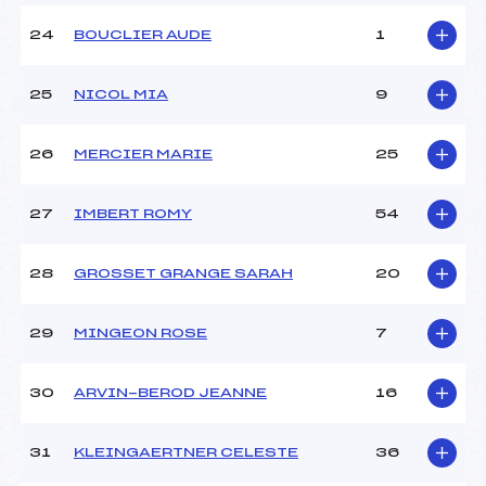
24
BOUCLIER AUDE
1
25
NICOL MIA
9
26
MERCIER MARIE
25
27
IMBERT ROMY
54
28
GROSSET GRANGE SARAH
20
29
MINGEON ROSE
7
30
ARVIN-BEROD JEANNE
16
31
KLEINGAERTNER CELESTE
36