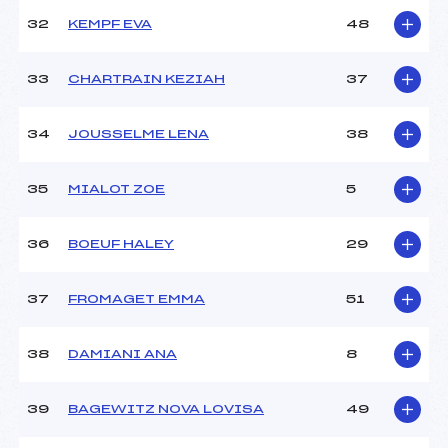
32
KEMPF EVA
48
33
CHARTRAIN KEZIAH
37
34
JOUSSELME LENA
38
35
MIALOT ZOE
5
36
BOEUF HALEY
29
37
FROMAGET EMMA
51
38
DAMIANI ANA
8
39
BAGEWITZ NOVA LOVISA
49