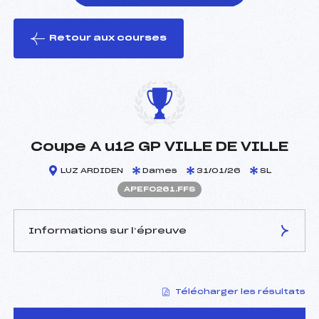
Retour aux courses
foi(s) le ski
Coupe A u12 GP VILLE DE VILLE
LUZ ARDIDEN
Dames
31/01/26
SL
APEF0261.FFS
Informations sur l’épreuve
JURY DE COMPÉTITION
Télécharger les résultats
Délégué Technique :
ETCHEVERRY JEAN PAUL
(PE)