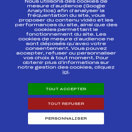
Nous utilisons des cookies de
ESPACE PRESSE
mesure d’audience (Google
Analytics) afin d’analyser la
fréquentation du site, vous
Ressources
proposer du contenu vidéo et les
performances du site, ainsi que des
Pass’Neige
cookies permettant le
Projet sportif fédéral
fonctionnement du site. Les
cookies de mesure d’audience ne
Projet de performance fédéral
sont déposés qu’avec votre
Antidopage
consentement. Vous pouvez
Pôle Développement, Formation, Suivi
accepter, refuser ou personnaliser
Scientifique
vos choix à tout moment. Pour
Listes ministérielles
obtenir plus d'informations sur
notre gestion des cookies, cliquez
Pôle vie de l’athlète
ici
.
Enseignement professionnel
Informatique et chronométrage
Circuits
TOUT ACCEPTER
Carrières
Développement des habiletés mentales
TOUT REFUSER
PERSONNALISER
© 2026 Fédération Française de Ski
Mentions légales
Politique de
confidentialité
Cookies