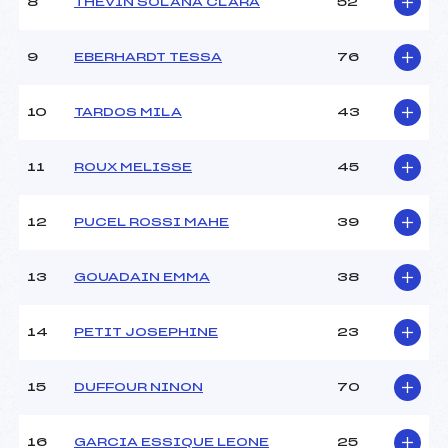
8
THEVIN SOLANA CLARA
52
Ouvreurs C :
VIGNEAUX (PE)
Ouvreurs D :
–
Ouvreurs E :
–
9
EBERHARDT TESSA
76
Météo :
–
Neige :
–
10
TARDOS MILA
43
MANCHE 2
11
ROUX MELISSE
45
Nombre de portes :
44
Heure de départ :
11:58
12
PUCEL ROSSI MAHE
39
Traceur :
NESTIER (PE)
Ouvreurs A :
VIGNEAUX (PE)
13
GOUADAIN EMMA
38
Ouvreurs B :
CONSTANTIN (PE)
Ouvreurs C :
THEUX (PE)
Ouvreurs D :
–
14
PETIT JOSEPHINE
23
Ouvreurs E :
–
Température départ :
–
15
DUFFOUR NINON
70
Température arrivée :
–
16
GARCIA ESSIQUE LEONE
25