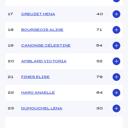
Pénalité appliquée :
230.0000
Catégorie :
U12
17
CREUZET HENA
40
18
BOURGEOIS ALINE
71
19
CANONGE CÉLESTINE
54
20
AMBLARD VICTORIA
32
21
FINES ELISE
79
22
HARO ANAELLE
64
23
DUMOUCHEL LENA
30