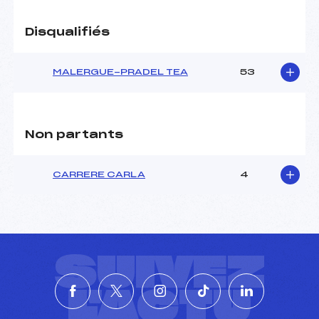
Disqualifiés
MALERGUE-PRADEL TEA
53
Non partants
CARRERE CARLA
4
SUIVEZ
L'ACTU