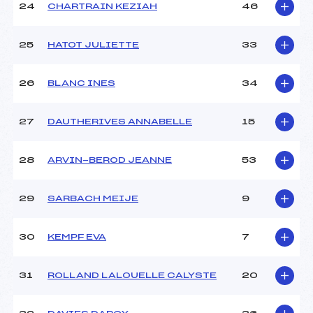
24
CHARTRAIN KEZIAH
46
25
HATOT JULIETTE
33
26
BLANC INES
34
27
DAUTHERIVES ANNABELLE
15
28
ARVIN-BEROD JEANNE
53
29
SARBACH MEIJE
9
30
KEMPF EVA
7
31
ROLLAND LALOUELLE CALYSTE
20