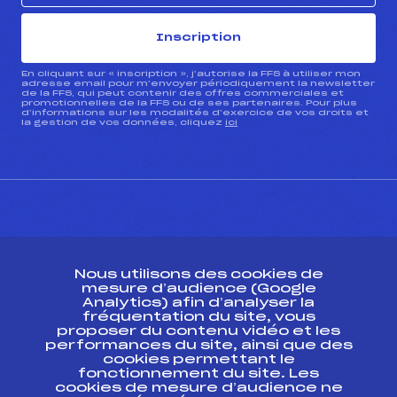
Inscription
En cliquant sur « inscription », j’autorise la FFS à utiliser mon
adresse email pour m’envoyer périodiquement la newsletter
de la FFS, qui peut contenir des offres commerciales et
promotionnelles de la FFS ou de ses partenaires. Pour plus
d’informations sur les modalités d’exercice de vos droits et
la gestion de vos données, cliquez
ici
CONTACT
Nous utilisons des cookies de
ESPACE PRESSE
mesure d’audience (Google
Analytics) afin d’analyser la
fréquentation du site, vous
Ressources
proposer du contenu vidéo et les
performances du site, ainsi que des
Pass’Neige
cookies permettant le
Projet sportif fédéral
fonctionnement du site. Les
cookies de mesure d’audience ne
Projet de performance fédéral