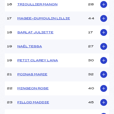
16
TRIOULLIER MANON
28
Pénalité appliquée :
68.7000
Catégorie :
U16
17
MAGEE-DUMOULIN LILLIE
44
18
SARLAT JULIETTE
17
19
NAËL TESSA
27
19
PETIT CLAREY LANA
30
21
POINAS MARIE
32
22
MINGEON ROSE
40
23
FILLOD MADDIE
45