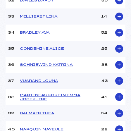
32
DAVIES DARCY
36
33
MILLIERET LINA
14
34
BRADLEY AVA
52
35
CONDEMINE ALICE
25
36
SCHNIEWIND KATRINA
38
37
VUARAND LOUNA
43
MARTINEAU FORTIN EMMA
38
41
JOSEPHINE
39
BALMAIN THEA
54
40
NARQUIN MAYEULE
22