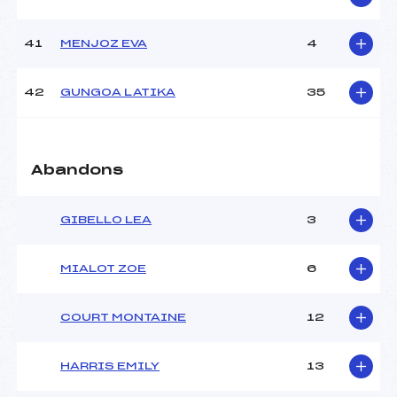
41
MENJOZ EVA
4
42
GUNGOA LATIKA
35
Abandons
GIBELLO LEA
3
MIALOT ZOE
6
COURT MONTAINE
12
HARRIS EMILY
13