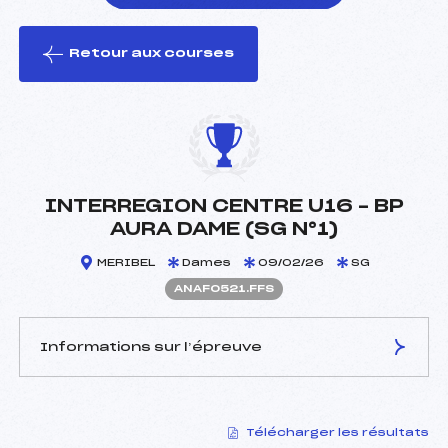
Retour aux courses
foi(s) le ski
INTERREGION CENTRE U16 – BP
AURA DAME (SG N°1)
MERIBEL
Dames
09/02/26
SG
ANAF0521.FFS
Informations sur l’épreuve
JURY DE COMPÉTITION
Télécharger les résultats
Délégué Technique :
SILVESTRE PASCAL (SA)